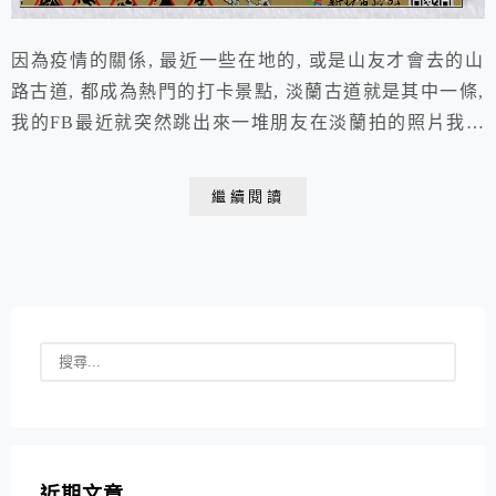
因為疫情的關係, 最近一些在地的, 或是山友才會去的山
路古道, 都成為熱門的打卡景點, 淡蘭古道就是其中一條,
我的FB最近就突然跳出來一堆朋友在淡蘭拍的照片我想
了老半天....就覺得這名字好熟....直到翻照片要寫紀錄, 突
然意識到....啊咧?! 今年4月才走過的暖東古道就是淡蘭古
繼續閱讀
道的一部分, 我竟然就把它給忘了....大概因為當時腦袋放
空的跟著人走，只注意到是暖東+十分, 沿路的淡蘭
mark...
近期文章