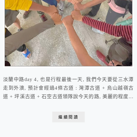
淡蘭中路day 4, 也是行程最後一天, 我們今天要從三水潭
走到外澳, 預計會經過4條古道 : 灣潭古道 + 烏山越嶺古
道 + 坪溪古道 + 石空古道領隊說今天的路, 美麗的程度跟
昨天有拚, 而且好走又比較短.....萬歲! (後來證實領隊的
話真的要打折)早上起來繞著營區小逛了一下, 發現我們周
繼續閱讀
圍的樹竟然都是蓮霧樹, 不僅樹上結滿了蓮霧, 地上也滿
滿是熟透掉下的果實....難怪晚上不時聽到鐵棚上乒...