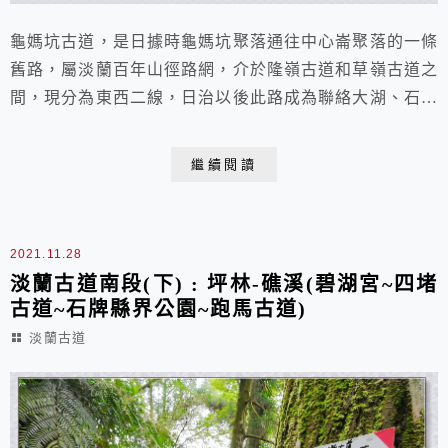
龜媽坑古道，是日據時龜媽坑聚落通往中心崙聚落的一條
舊路，屬淡蘭百年山徑路網，介於隆嶺古道和草嶺古道之
間，現分為東西二線，日治以後此路成為聯絡大湖、石城
及福隆三聚落的重要保甲路。 地圖中間2條就是龜媽坑東
西線 (圖片來源 : 嶐嶺古道＋雪山尾稜南段健行（福隆～
繼續閱讀
大里） – 気ままに山歩き) 之所以會知道這個"龜媽坑古
道" ? 就是因為去年11月補走雪山尾稜南段時, 有朋友提
出走"龜媽坑古道"...
2021.11.28
淡蘭古道南段(下) : 坪林-礁溪(碧湖宮~四堵
古道~石牌縣界公園~跑馬古道)
淡蘭古道