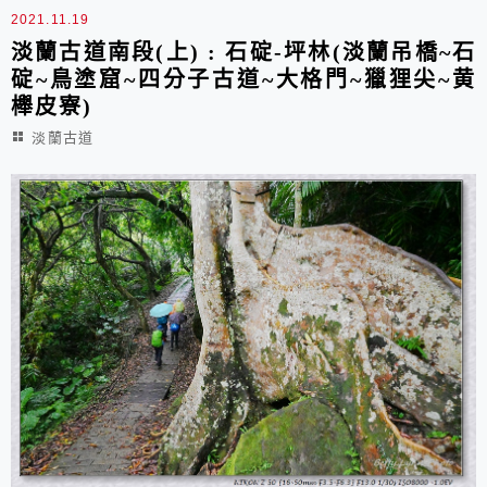
2021.11.19
淡蘭古道南段(上) : 石碇-坪林(淡蘭吊橋~石
碇~鳥塗窟~四分子古道~大格門~獵狸尖~黄
櫸皮寮)
淡蘭古道