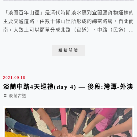
「淡蘭百年山徑」是清代時期淡水廳到宜蘭廳貨物運輸的
主要交通道路，由數十條山徑所形成的綿密路網，自北而
南，大致上可以簡單分成北路（官道）、中路（民道）、
南路（商道）。淡蘭古道橫跨兩百年歷史，融合了漢人、
日人、原住民的人文風情，不管是吳沙入蘭開墾、楊廷理
繼續閱讀
平亂、馬偕傳教……，他們的足跡都曾穿梭在這三條古道
上。(圖片來源 : 官網-淡蘭故事) 淡蘭古道最初由艋舺
（萬華）往東北行，至噶瑪蘭廳約200餘里，路...
2021.09.18
淡蘭中路4天巡禮(day 4) — 後段:灣潭-外澳
淡蘭古道