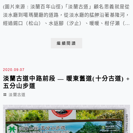
(圖片來源 : 淡蘭百年山徑)「淡蘭古道」顧名思義就是從
淡水廳到噶瑪蘭廳的道路，從淡水廳的艋舺沿著基隆河，
經過錫口（松山）、水返腳（汐止）、暖暖、柑仔瀨（瑞
芳）上溯，翻越三貂嶺抵達牡丹，然後再經頂雙溪（雙
溪）、下雙溪（貢寮），從遠望坑翻越草嶺進入噶瑪蘭
繼續閱讀
廳，這是官方認定的「入蘭正道」。淡蘭古道橫跨北北基
宜四個行政區，2014年核定為國家級綠道示範計畫，
2018年底淡蘭北路率先整修完畢。淡蘭古道擁有豐...
2020.09.07
淡蘭古道中路前段 — 暖東舊道(十分古道) +
五分山步道
淡蘭古道