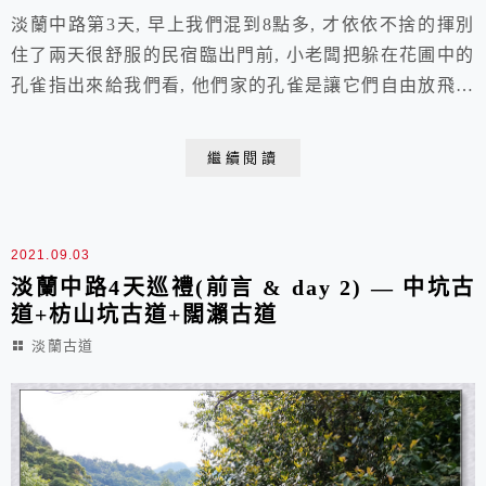
淡蘭中路第3天, 早上我們混到8點多, 才依依不捨的揮別
住了兩天很舒服的民宿臨出門前, 小老闆把躲在花圃中的
孔雀指出來給我們看, 他們家的孔雀是讓它們自由放飛在
庭院, 據說公孔雀已經逃家跑不見了, 母孔雀每天會回來,
但最近陷入抱蛋的熱情之中, 只可惜是空包蛋.....今天天
繼續閱讀
氣依舊炎熱, 我們前一天就聽從領隊的建議, 把一瓶水凍
成冰帶在路上, 熱到受不了時, 可以有冰水幫忙降降溫.....
我二話不...
2021.09.03
淡蘭中路4天巡禮(前言 & day 2) — 中坑古
道+枋山坑古道+闊瀨古道
淡蘭古道