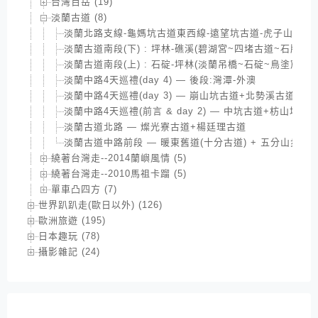
台灣百岳 (19)
淡蘭古道 (8)
淡蘭北路支線-龜媽坑古道東西線-遠望坑古道-虎子山古道
淡蘭古道南段(下) : 坪林-礁溪(碧湖宮~四堵古道~石牌縣
淡蘭古道南段(上) : 石碇-坪林(淡蘭吊橋~石碇~鳥塗窟~
淡蘭中路4天巡禮(day 4) — 後段:灣潭-外澳
淡蘭中路4天巡禮(day 3) — 崩山坑古道+北勢溪古道
淡蘭中路4天巡禮(前言 & day 2) — 中坑古道+枋山坑古
淡蘭古道北路 — 燦光寮古道+楊廷理古道
淡蘭古道中路前段 — 暖東舊道(十分古道) + 五分山步道
繞著台灣走--2014蘭嶼風情 (5)
繞著台灣走--2010馬祖卡蹓 (5)
單車凸四方 (7)
世界趴趴走(歐日以外) (126)
歐洲旅遊 (195)
日本趣玩 (78)
攝影雜記 (24)