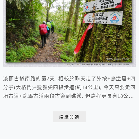
淡蘭古道南路的第2天, 相較於昨天走了外按+烏塗窟+四
分子(大格門)+獵狸尖四段步道(約14公里), 今天只要走四
堵古道+跑馬古道兩段古道到礁溪, 但路程更長有18公里,
而且.... 繼昨天省掉了最後一段"𩻸魚堀溪步道"&公路到
坪林老街(約11.7公里), 我們今天一開始就先跳過"石𥕢碧
繼續閱讀
湖保線路"(4.6K), 直接搭車到「碧湖宮」從四堵古道開走
ps. 那個"𩻸"魚堀 & 石"𥕢...