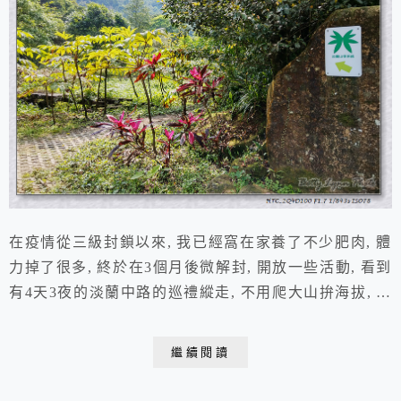
在疫情從三級封鎖以來, 我已經窩在家養了不少肥肉, 體
力掉了很多, 終於在3個月後微解封, 開放一些活動, 看到
有4天3夜的淡蘭中路的巡禮縱走, 不用爬大山拚海拔, 行
李有車載不用背重裝, 還有民宿可住冷氣可吹, 更讚的是
每天可以舒舒服服的洗頭洗澡, 立刻舉手報名(圖片來源 :
繼續閱讀
wiki/淡蘭古道) 淡蘭百年山徑群，或稱淡蘭古道，並非傳
統單一線性步道，而是由許多翻山越嶺的步道所構成，是