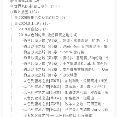
台灣瘋玩樂 (187)
世界趴趴走(歐日以外) (126)
歐洲旅遊 (194)
2026羅馬尼亞&保加利亞 (9)
2024瑞士山行 (18)
2019冰島紀行 (7)
2019以色列約旦_流奶與蜜之地 (14)
約旦沙漠之城 [第7章] : 死海．馬茵溫泉．尼波山．米底
約旦沙漠之城 [第6章] : Wadi Rum 瓦地倫沙漠．帳篷
約旦沙漠之城 [第5章] : Petra 健行篇
約旦沙漠之城 [第4章] : 佩特拉- 基礎篇_Siq蛇道．卡茲尼神殿 &
約旦沙漠之城 [第3章] : 十字軍城堡Karak & 超迷你版
約旦沙漠之城 [第2章] : 雙料羅馬古城遺跡Umm Qais & Je
約旦沙漠之城 [第1章] : 沙漠城堡
以色列聖地之旅[第6章] : 加利利海．戈蘭高地 (掰掰! 以色
以色列聖地之旅[第5章] : 拿徹勒．迦百農．約旦河
以色列聖地之旅[第4章] : 耶路薩冷老城．聖殿山．哭牆
以色列聖地之旅[第3章] : 耶路撒冷．橄欖山
以色列聖地之旅[第2章] : 牧羊人之地．花園墓地．古城海港-
以色列聖地之旅[第1章] : 世界最古老城市-Jericho耶利哥 
流著奶與蜜之地 — 以色列&約旦 行程總覽