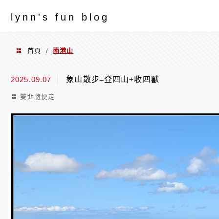
menu
ly
nn's fun blog
首頁
南港山
/
南港山
2025.09.07
象山散步–登四山+收四獸
雙北隨便走