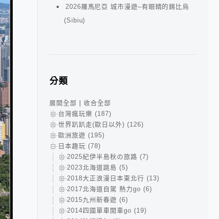
2026羅馬尼亞 城市漫遊–有眼睛的錫比烏
(Sibiu)
分類
展開全部
|
收合全部
台灣瘋玩樂 (187)
世界趴趴走(歐日以外) (126)
歐洲旅遊 (195)
日本趣玩 (78)
2025紀伊半島秋の旅路 (7)
2023北海道跳島 (5)
2018大正浪漫日本東北行 (13)
2017北海道自駕 熱力go (6)
2015九州新春遊 (6)
2014四國單車開車go (19)