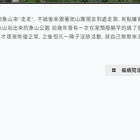
到象山來"走走", 不過後來跟著爬山團朋友到處走跳, 有點嫌
-象山站出來的象山公園 前幾年曾有一次在家頹廢躺平的過了
兩年才逐漸恢復正常, 之後但凡一陣子沒排活動, 就自己默默來
繼續閱