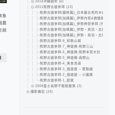
2014沖繩過年 (6)
2011熊野古道參拜 (13)
熊野古道參拜(最終篇)_日本最古老的木造建築
棄象
熊野古道參拜(加碼篇)_伊勢內宮&週邊暴走
個農
熊野古道參拜(加碼篇)_伊勢神宮參拜 (外宮)
熊野古道參拜(加碼篇)_伊勢・鳥羽・志摩_鳥
走趟
熊野古道參拜(加碼篇)_伊勢・鳥羽・志摩_志
熊野古道參拜-8_和歌山城
熊野古道參拜-7_神道佛-熊野三山
熊野古道參拜-6_神道佛-熊野本宮大社
熊野古道參拜-5_神道佛-高野山
讀
熊野古道參拜-4_美食泡湯
熊野古道參拜-3_道道道 – 雲取越
熊野古道參拜-2_道道道 – 小邊路
熊野古道參拜-1_起駕
2008富士長野不輕鬆散策 (3)
攝影雜記 (24)