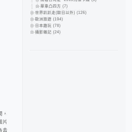
單車凸四方 (7)
世界趴趴走(歐日以外) (126)
歐洲旅遊 (194)
日本趣玩 (78)
攝影雜記 (24)
間，
圖片
為去