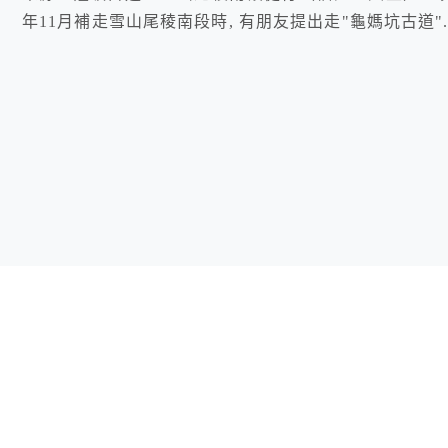
年11月補走雪山尾稜南段時, 有朋友提出走"龜媽坑古道"..