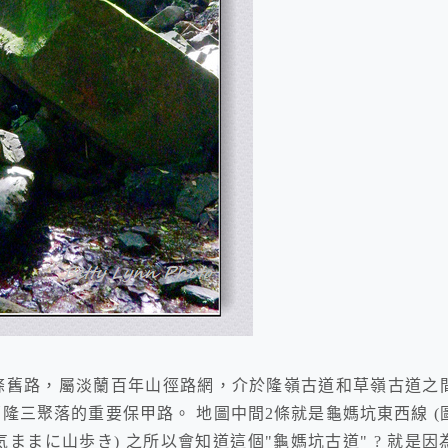
條舊路，屬淡蘭百年山徑路網，介於隆嶺古道和草嶺古道之
三聚落的重要保甲路。 地圖中間2條就是龜媽坑東西線 (
気ままに山歩き) 之所以會知道這個"龜媽坑古道" ? 就是因