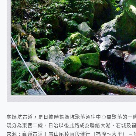
龜媽坑古道，是日據時龜媽坑聚落通往中心崙聚落的一
現分為東西二線，日治以後此路成為聯絡大湖、石城及福隆
來源 : 嶐嶺古道＋雪山尾稜南段健行（福隆～大里） – 