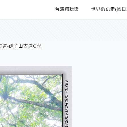
台灣瘋玩樂
世界趴趴走(歐日
古道-虎子山古道O型