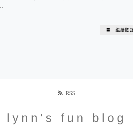
.
繼續閱
RSS
lynn's fun blog