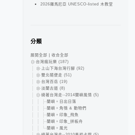
2026羅馬尼亞 UNESCO-listed 木教堂
分類
展開全部
|
收合全部
台灣瘋玩樂 (187)
上山下海台灣行腳 (92)
雙北隨便走 (51)
台灣百岳 (19)
淡蘭古道 (8)
繞著台灣走--2014蘭嶼風情 (5)
蘭嶼。日出日落
蘭嶼。角鴞 & 動物們
蘭嶼。印象_飛魚
蘭嶼。印象_拼板舟
蘭嶼。風光
繞著台灣走--2010馬祖卡蹓 (5)