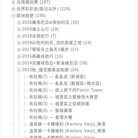
台灣瘋玩樂 (187)
世界趴趴走(歐日以外) (126)
歐洲旅遊 (195)
2026羅馬尼亞&保加利亞 (10)
2024瑞士山行 (18)
2019冰島紀行 (7)
2019以色列約旦_流奶與蜜之地 (14)
2017葡萄牙之每天2萬步 (17)
2015南義自助行 (15)
2014克羅埃西亞+斯洛維尼亞 (28)
2013秋_捷克開車自助遊 (24)
布拉格(7) — 亂亂走 (新城區)
布拉格(6) — 亂亂走 (舊城區+猶太區)
布拉格(5) — 爬上爬下的Petrín Tower
布拉格(4) — 城堡區之聖維特大教堂
布拉格(3) — 城堡區之從頭到尾
布拉格(2) — 舊城廣場
布拉格(1) — 查理大橋
溫泉鎮－卡羅維利 (Karlovy Vary)_美食
溫泉鎮－卡羅維利 (Karlovy Vary)_美景
溫泉鎮－卡羅維利 (Karlovy Vary)