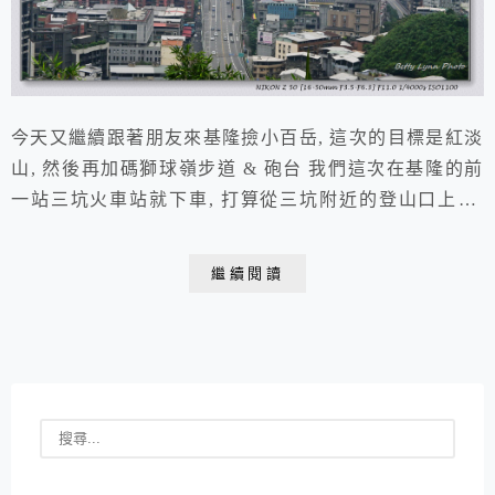
今天又繼續跟著朋友來基隆撿小百岳, 這次的目標是紅淡
山, 然後再加碼獅球嶺步道 & 砲台 我們這次在基隆的前
一站三坑火車站就下車, 打算從三坑附近的登山口上山.
走在馬路上, 對著路旁出現的樓梯猶豫, 結果經過的大媽
聽到我們的討論, 馬上接口要我們往前走到南榮路vs南新
繼續閱讀
街的路口再折上來, 果然要聽當地人的指示, 若我們在前
面的樓梯就起爬, 會被擋在馬路另一邊過不來, 還要加碼
爬過兩道欄杆障...