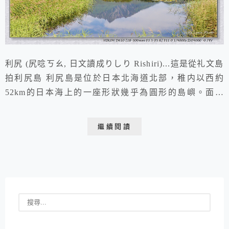
利尻 (尻唸ㄎㄠ, 日文讀成りしり Rishiri)...這是從礼文島
拍利尻島 利尻島是位於日本北海道北部，稚内以西約
52km的日本海上的一座形狀幾乎為圓形的島嶼。面積
182.11平方公里，是日本面積第18大的島嶼。 (圖片來源
: 北海道：利尻富士の火山地形) 利尻島地名來自於愛努
繼續閱讀
語中的「リ・シㇼ」（意為高的島嶼）。島上的最高峰-
利尻山，標高1,721米，北海道銘菓白色戀人巧克力包裝
盒上白色雪山...