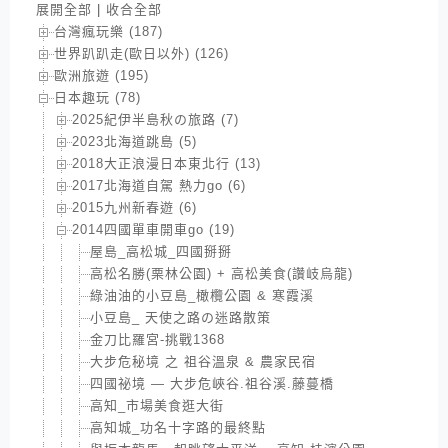
展開全部
|
收合全部
台灣瘋玩樂 (187)
世界趴趴走(歐日以外) (126)
歐洲旅遊 (195)
日本趣玩 (78)
2025紀伊半島秋の旅路 (7)
2023北海道跳島 (5)
2018大正浪漫日本東北行 (13)
2017北海道自駕 熱力go (6)
2015九州新春遊 (6)
2014四國單車開車go (19)
屋島_高松城_四國掰掰
高松名勝(栗林公園) + 高松美食(讚岐烏龍)
綠油油的小豆島_橄欖公園 & 寒霞溪
小豆島_ 天使之路の迷路散策
金刀比羅宮-挑戰1368
大步危秘境 之 祖谷溫泉 & 農家民宿
四國祕境 — 大步危峽谷.祖谷溪.藤蔓橋
高知_市場美食逛大街
高知城_功名十字路的最終點