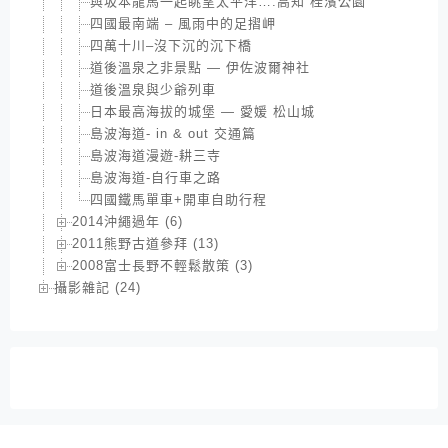
與坂本龍馬一起眺望太平洋….高知 桂濱公園
四國最南端 – 風雨中的足摺岬
四萬十川–沒下沉的沉下橋
道後溫泉之非景點 — 伊佐波爾神社
道後溫泉與少爺列車
日本最高海拔的城堡 — 愛媛 松山城
島波海道- in & out 交通篇
島波海道漫遊-耕三寺
島波海道-自行車之路
四國鐵馬單車+開車自助行程
2014沖繩過年 (6)
2011熊野古道參拜 (13)
2008富士長野不輕鬆散策 (3)
攝影雜記 (24)