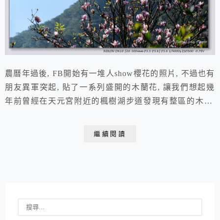
農曆年過後, FB開始有一堆人show櫻花的照片, 不過也有
朋友異軍突起, 貼了一系列盛開的木蘭花, 讓我們想起幾
年前曾經在天元宮附近的楓樹湖步道發現有整區的木蘭,
加上2017年走過之後就沒再來, 所以確定周末天氣OK之
後, 幾個人就相約出門啦! 我們一早搭車到了天元宮, 這裡
繼續閱讀
的吉野櫻花季還沒開始, 山櫻花倒是掉得差不多了, 所以
我們也免了進去人擠人, 按照前幾年的路線, 想說先來去
附近的木蘭園...