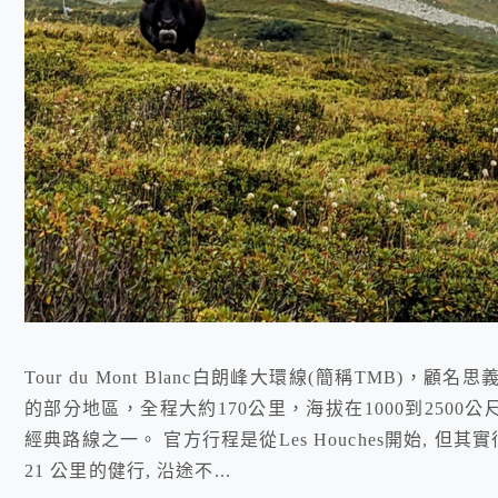
Tour du Mont Blanc白朗峰大環線(簡稱TM
的部分地區，全程大約170公里，海拔在1000到25
經典路線之一。 官方行程是從Les Houches開始, 但其
21 公里的健行, 沿途不...