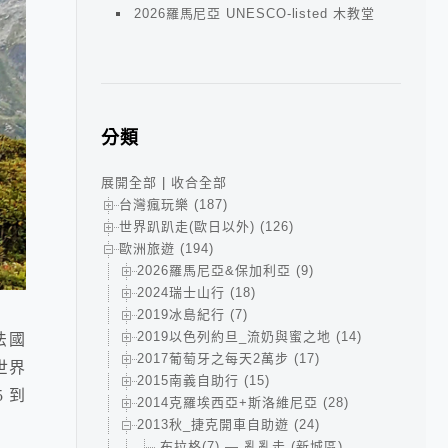
2026羅馬尼亞 UNESCO-listed 木教堂
分類
展開全部
|
收合全部
台灣瘋玩樂 (187)
世界趴趴走(歐日以外) (126)
歐洲旅遊 (194)
2026羅馬尼亞&保加利亞 (9)
2024瑞士山行 (18)
2019冰島紀行 (7)
2019以色列約旦_流奶與蜜之地 (14)
法國
2017葡萄牙之每天2萬步 (17)
世界
2015南義自助行 (15)
 到
2014克羅埃西亞+斯洛維尼亞 (28)
2013秋_捷克開車自助遊 (24)
布拉格(7) — 亂亂走 (新城區)