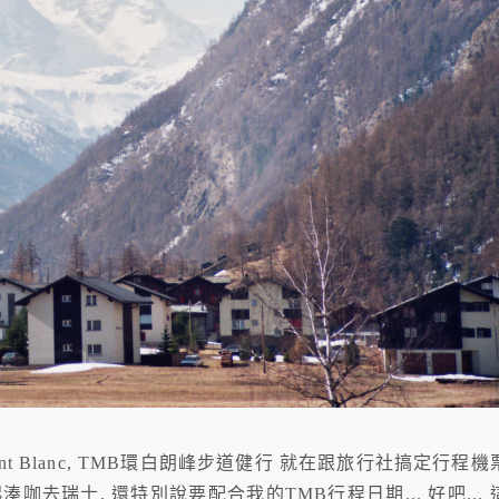
nt Blanc, TMB環白朗峰步道健行 就在跟旅行社搞定行程機
咖去瑞士, 還特別說要配合我的TMB行程日期... 好吧... 