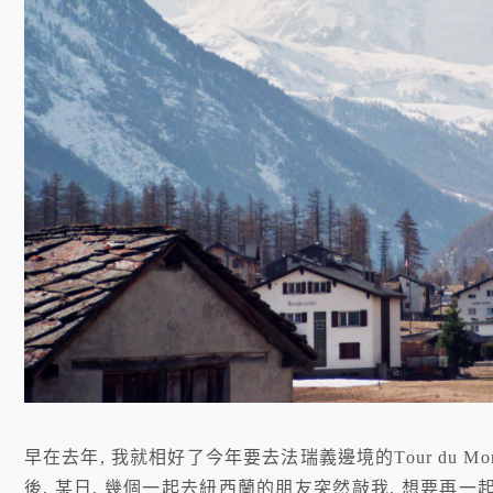
早在去年, 我就相好了今年要去法瑞義邊境的Tour du Mo
後, 某日, 幾個一起去紐西蘭的朋友突然敲我, 想要再一起湊