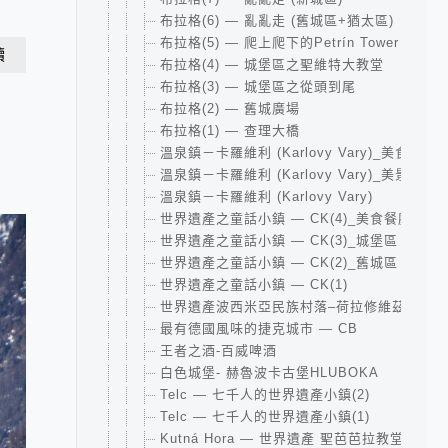
布拉格(6) — 亂亂走 (舊城區+猶太區)
布拉格(5) — 爬上爬下的Petrín Tower
讀
布拉格(4) — 城堡區之聖維特大教堂
布拉格(3) — 城堡區之從頭到尾
布拉格(2) — 舊城廣場
布拉格(1) — 查理大橋
溫泉鎮－卡羅維利 (Karlovy Vary)_美食
溫泉鎮－卡羅維利 (Karlovy Vary)_美景
溫泉鎮－卡羅維利 (Karlovy Vary)
世界遺產之童話小鎮 — CK(4)_美食餐廳
世界遺產之童話小鎮 — CK(3)_城堡區
世界遺產之童話小鎮 — CK(2)_舊城區
世界遺產之童話小鎮 — CK(1)
世界遺產波西米亞民族村落–荷拉修維茲(Holasov
最有德國風味的捷克城市 — CB
王者之酒-百威啤酒
白色城堡- 赫魯波卡古堡HLUBOKA
Telc — 七千人的世界遺產小鎮(2)
Telc — 七千人的世界遺產小鎮(1)
Kutná Hora — 世界遺產 聖芭芭拉教堂 Saint Ba