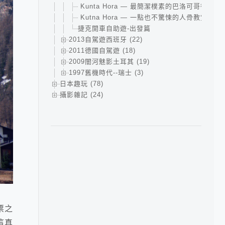
Kunta Hora — 最簡潔樸素的巴洛可哥德式教
Kutna Hora — 一點也不驚悚的人骨教堂
捷克開車自助遊-出發篇
2013自駕遊西班牙 (22)
2011德國自駕遊 (18)
2009闇河魅影土耳其 (19)
1997舊機時代--瑞士 (3)
日本趣玩 (78)
攝影雜記 (24)
票之
這真