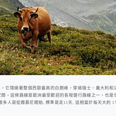
B)，顧名思義，它環繞著整個西歐最高的白朗峰，穿過瑞士，義大利和
00公尺間，這條路線是歐洲最受歡迎的長程健行路線之一，也是
實很多人是從霞慕尼開始, 標準是走11天, 這相當於每天大約 15