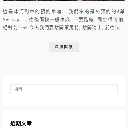
這是冰河列車的預約車廂... 我們拿的是免預約的2等
Swiss pass, 往後面找一般車廂, 不要跑錯, 罰金很可怕,
絕對划不來 今天我們要離開策馬特, 離開瑞士, 前往法國
的霞慕尼Chamonix, 我們預計在這待3天, 之後兵分三路,
夫妻檔從日內瓦回台灣; 我就是圍繞著白朗峰走一圈
繼續閱讀
(TMB); 剩下3人組則繞半圈白朗峰, 然後從義大利的庫爾
馬耶爾搭車回霞慕尼, 再同樣走日內瓦回台灣 霞慕...
近期文章