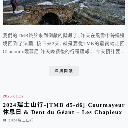
我們的TMB終於來到倒數的階段了, 昨天在風雪中跨過邊
境回到了法國, 接下來2天, 就是要從TMB的最南端走回
Chamonix霞慕尼 昨天晚餐後的行程匯報... 今天預計要走
17K... 好長啊~ 這應該是我們開走以來走最遠的一天, 而
且要上升940M, 再下降1300M, 這也太狠啦! 不過好消息
繼續閱讀
是天氣預計是從晴時多雲到多雲時晴, 基本上就是好天氣
了, 耶耶耶~~ ps. 最後一天要住的是小木屋...
2025.01.12
2024瑞士山行-[TMB d5-d6] Courmayeur
休息日 & Dent du Géant – Les Chapieux
2024瑞士山行