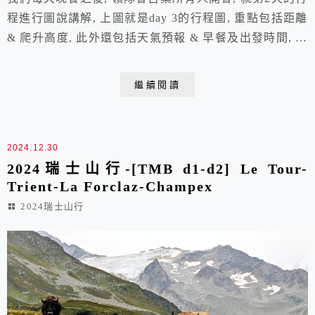
程進行圖說講解, 上圖就是day 3的行程圖, 重點包括距離
& 爬升高度, 此外還包括天氣預報 & 早餐及出發時間, 講
完也畫完, 最後簽名畫押 (領隊自比畢卡索) ps. 前兩天也
有畫, 但那時我沒拍照, 而且那時沒有畫的這麼"細緻", 這
繼續閱讀
是領隊跟我們磨了2天之後的成果 7:45 行李已經都上車,
我們也都準備好要出發了....
2024.12.30
2024瑞士山行-[TMB d1-d2] Le Tour-
Trient-La Forclaz-Champex
2024瑞士山行