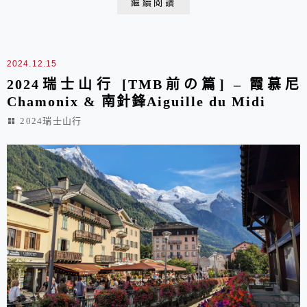
繼續閱讀
天, 根本不可能讓我在這裡沉淪... 我們到的時候前一班巴
士已經跑了, 只好等... 但必須說... 公車沒有很準時, ...
2024.12.15
2024瑞士山行 [TMB前の篇] – 霞慕尼
Chamonix & 南針鋒Aiguille du Midi
2024瑞士山行