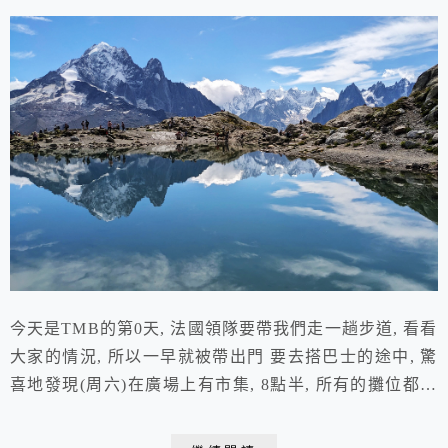
今天是TMB的第0天, 法國領隊要帶我們走一趟步道, 看看
大家的情況, 所以一早就被帶出門 要去搭巴士的途中, 驚
喜地發現(周六)在廣場上有市集, 8點半, 所有的攤位都已
經就定位, 也已經開賣, 每個攤子看起來都很有趣也十足
美味, 重點是感覺超好買, 但遺憾的是我們要去健行一整