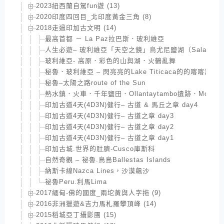
2023紐西蘭自駕fun遊 (13)
2020印度四回目_北印度黃金三角 (8)
2018走過印加古文明 (14)
最高首都 － La Paz拉巴斯．玻利維亞
人生必遊– 玻利維亞「天空之鏡」烏尤尼鹽湖（Salar de U
玻利維亞- 高原．彩色的山與湖．火鶴亂舞
秘魯．玻利維亞 – 閃亮亮的Lake Titicaca的的喀喀湖
秘魯–太陽之路route of the Sun
熱水鎮．火車．千年鹽田．Ollantaytambo遺跡．Moray
印加古道4天(4D3N)健行– 古道 & 馬丘之章 day4
印加古道4天(4D3N)健行– 古道之章 day3
印加古道4天(4D3N)健行– 古道之章 day2
印加古道4天(4D3N)健行– 古道之章 day1
印加古城.世界的肚臍-Cusco庫斯科
自然奇觀 – 祕魯.鳥島Ballestas Islands
納斯卡線Nazca Lines，沙漠飆沙
祕魯Peru.利馬Lima
2017緬甸-佛的國度_兩坨黃與人字拖 (9)
2016非洲獵遊&吉力馬札羅攀頂峰 (14)
2015稻城亞丁攝影團 (15)