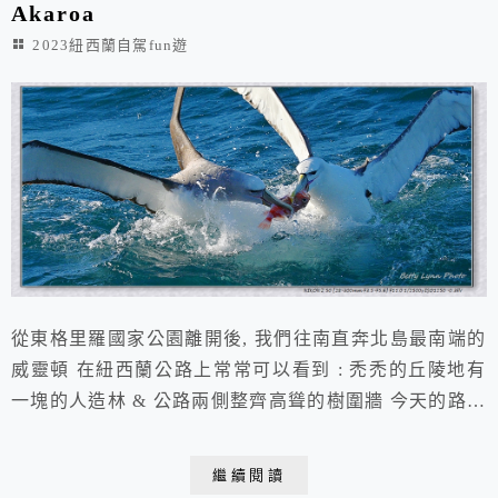
Akaroa
2023紐西蘭自駕fun遊
從東格里羅國家公園離開後, 我們往南直奔北島最南端的
威靈頓 在紐西蘭公路上常常可以看到 : 禿禿的丘陵地有
一塊的人造林 & 公路兩側整齊高聳的樹圍牆 今天的路程
有300公里以上, 開車要超過4小時, 是非常考驗司機體力
的一天(本來我想說就是從台北到嘉義台南, 不難! 但其實
繼續閱讀
在紐西蘭因為不習慣左駕, 加上路況不熟, 需要全程注意