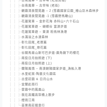
台南風華 – 古早味 (老厝民宿)
台南風華 – 古早味 (老街)
觀霧清泉閒晃趣 – 2 (雪霸國家公園_檜山巨木森林步道)
觀霧清泉閒晃趣 -1 (雪霸野馬瞰山)
花蓮駕車 – 金針花海 赤科山+六十石山
花蓮駕車遊 – 蝴蝶谷 富源步道
花蓮駕車遊 – 東澳 粉鳥林漁港
水滿溢之水漾森林
彰化田尾_老厝篇
彰化田尾_尋花篇
谷關馬崙山斯可巴步道-廣角鏡下的櫻花
南投日月拍照遊 (下)
南投日月拍照遊 (上)
蘭陽風情 – 南澳朝陽國家步道_漁船入港
水里蛇窯-陶藝文化園區
古堡莊園 & 日月山水
宜蘭赴雨行
雲霧中的鳳凰山
我在高鐵高架橋上散步
煙雨江南
苗栗南莊隨意行