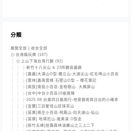
分類
展開全部
|
收合全部
台灣瘋玩樂 (187)
上山下海台灣行腳 (92)
新竹十八尖山 & 23所觀音遍路
[嘉義]大凍山O型-獨立山-大湖尖山-紅毛埤山小百岳
[雲林]嘉南雲峰.石壁山O型 – 櫻花筆記
[南投]南投小百岳-金柑樹山. 大橫屏山
[台中]中台小百岳10座達陣
2025.08 台東四日風雨行-地景藝術與日出的小確幸
[宜蘭]三訪聖母山莊抹茶山
[苗栗]南庄小百岳-飛鳳山-向天湖山-仙山
[苗栗] 哈堪尼山-風美溪 O型走
[新竹五峰]迷霧森林油羅山之三上二下