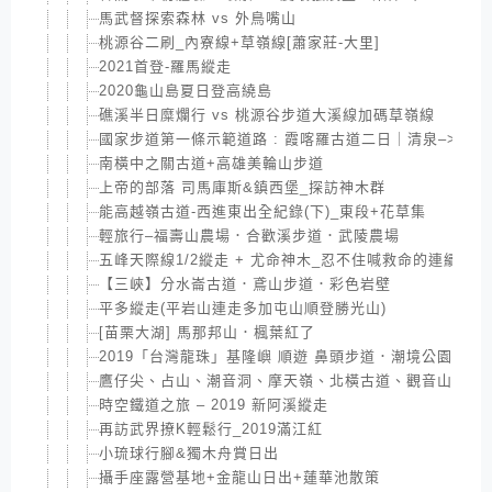
馬武督探索森林 vs 外鳥嘴山
桃源谷二刷_內寮線+草嶺線[蕭家莊-大里]
2021首登-羅馬縱走
2020龜山島夏日登高繞島
礁溪半日糜爛行 vs 桃源谷步道大溪線加碼草嶺線
國家步道第一條示範道路 : 霞喀羅古道二日｜清泉–>養老
南橫中之關古道+高雄美輪山步道
上帝的部落 司馬庫斯&鎮西堡_探訪神木群
能高越嶺古道-西進東出全紀錄(下)_東段+花草集
輕旅行–福壽山農場．合歡溪步道．武陵農場
五峰天際線1/2縱走 + 尤命神木_忍不住喊救命的連續陡下
【三峽】分水崙古道．鳶山步道．彩色岩壁
平多縱走(平岩山連走多加屯山順登勝光山)
[苗栗大湖] 馬那邦山．楓葉紅了
2019「台灣龍珠」基隆嶼 順遊 鼻頭步道．潮境公園．10
鷹仔尖、占山、潮音洞、摩天嶺、北橫古道、觀音山8型
時空鐵道之旅 – 2019 新阿溪縱走
再訪武界撩K輕鬆行_2019滿江紅
小琉球行腳&獨木舟賞日出
攝手座露營基地+金龍山日出+蓮華池散策