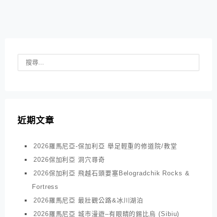
力持續集中, 所以我們大約1.5-2小時, 就要讓司機停車休
息一...
近期文章
2026羅馬尼亞-保加利亞 舉足輕重的修道院/教堂
2026保加利亞 洞穴尋奇
2026保加利亞 飛越石頭要塞Belogradchik Rocks &
Fortress
2026羅馬尼亞 最壯觀公路&冰川湖泊
2026羅馬尼亞 城市漫遊–有眼睛的錫比烏 (Sibiu)