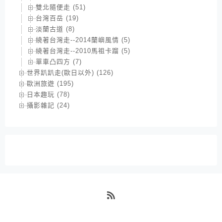
雙北隨便走 (51)
台灣百岳 (19)
淡蘭古道 (8)
繞著台灣走--2014蘭嶼風情 (5)
繞著台灣走--2010馬祖卡蹓 (5)
單車凸四方 (7)
世界趴趴走(歐日以外) (126)
歐洲旅遊 (195)
日本趣玩 (78)
攝影雜記 (24)
RSS