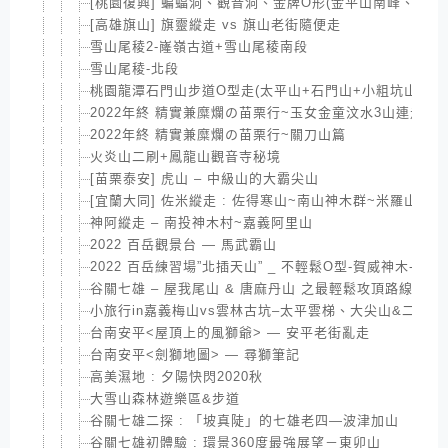
[桃園復興] 蝙蝠洞、觀音洞、金牌O形(金平山南峰、牌子
[高雄旗山] 旗靈縱走 vs 旗山老街隨便走
雪山尾稜2-嶐嶺古道+雪山尾稜南段
雪山尾稜-北段
桃園龍潭石門山步道O型走(太平山+石門山+小粗坑山)
2022年終 精實兼糜爛の苗栗行~玉女金童汶水3山連走
2022年終 精實兼糜爛の苗栗行~關刀山篇
火炎山二刷+鳳龍山觀音寺秘境
[苗栗泰安] 虎山 – 中級山的大霸尖山
[宜蘭大同] 佐米縱走 : 佐得寒山~南山神木群~米羅山
神阿縱走 – 南投神木村~嘉義阿里山
2022 百岳觀景台 — 馬武霸山
2022 百岳練習場”北插天山” _ 不輕鬆O型-賀威神木-多
谷關七雄 – 屋我尾山 & 唐麻丹山 之最輕鬆攻頂路線
小旅行in嘉義梅山vs雲林古坑–太平雲梯、大尖山&二尖山
台南安平<屋頂上的風獅爺> — 安平老街亂走
台南安平<劍獅地圖> — 尋獅筆記
高美濕地 : 夕陽快閃2020秋
大雪山森林遊樂區&步道
谷關七雄二探 : 「坡真陡」的七雄老四—波津加山
谷關七雄初體驗 : 環景360度最強展望－東卯山