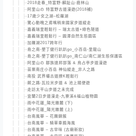
2018走春_特富野-麟趾山-鹿林山
阿里山の 特富野古道漫遊(2018補)
17歲少女之湖–松蘿湖
驚心動魄之鳶嘴稍來國家步道縱走
嘉義瑞里輕鬆行 – 瑞太古道+綠色隧道
嘉義瑞里輕鬆行 – 圓潭自然生態園區
加羅湖2017跨年行
島之南-墾丁健行趴趴go_小百岳-里龍山
島之南-墾丁健行趴趴go_南仁山/南仁湖生態保護區
阿里山の 鄒族達邦部落 & 鳥占亭步道漫遊
苗栗南庄小百岳 神仙縱走_非人之路
南投 武界壩古道撩K輕鬆行
蕨之路-瓦拉米步道 & 池上隨便遊
走訪太平山步道之未完成
宜蘭2日步道漫走-九寮溪&福山植物園
雨中花蓮_陽光錐麓 (下)
雨中花蓮_陽光錐麓 (上)
台南風華 – 花團錦簇
台南風華 – 騎單車搧海風
台南風華 – 古早味 (古廟新妝)