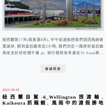
紐西蘭第17天(南島第8天), 中午前渡船把我們送回馬納普
里湖岸, 開到皇后鎮表定2小時, 我們決定一路奔到皇后鎮
再來去好好吃頓午餐 ps. 排行程時有考慮去Te Anau蒂阿
瑙住一晚, 順便去看螢光蟲洞, 不過最後還是決定在皇后
鎮住2晚, 這樣輕鬆一點 這趟難得看到有人在大路上騎腳
繼續閱讀
踏車, 沒想到更巧的是連牌子一起入鏡 我自己覺得在紐西
蘭騎單車長途旅行壓力很大, 因為公路不寬, 路肩更是窄,
車的...
2023.06.05
紐西蘭自駕-6_Wellington搭渡輪.
Kaikoura抓龍蝦. 風雨中的渡假勝地