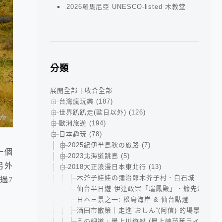
2026羅馬尼亞 UNESCO-listed 木教堂
分類
展開全部
|
收合全部
台灣瘋玩樂 (187)
世界趴趴走(歐日以外) (126)
歐洲旅遊 (194)
日本趣玩 (78)
2025紀伊半島秋の旅路 (7)
另一個
2023北海道跳島 (5)
另外
2018大正浪漫日本東北行 (13)
木芥子娃娃の彌治郎木芥子村．白石城
過7
仙台半日遊-伊達政宗「瑞鳳殿」．鐮先溫泉
日本三景之一: 松島海岸 & 仙台點燈
酒田市散策｜走進”おしん”(阿信) 的場景
奥の細道．最上川遊船 (最上峡芭蕉ライン)