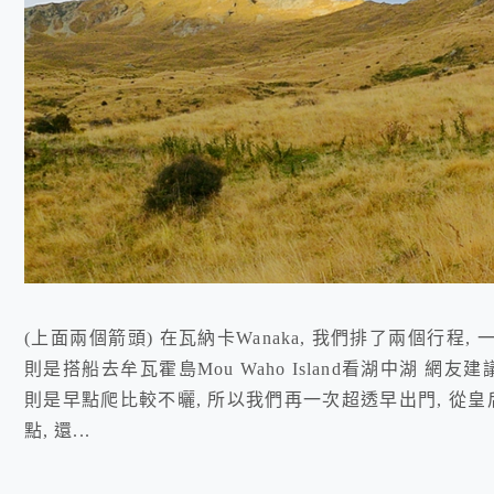
(上面兩個箭頭) 在瓦納卡Wanaka, 我們排了兩個行程, 一個
則是搭船去牟瓦霍島Mou Waho Island看湖中湖 
則是早點爬比較不曬, 所以我們再一次超透早出門, 從皇后鎮
點, 還...