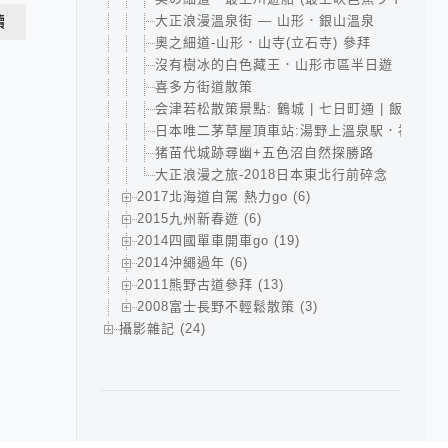
大正浪漫溫泉街 — 山形．銀山溫泉
讀
奧之細道-山形．山寺(立石寺) 參拜
沒有樹冰的白色藏王．山形市區半日遊
喜多方街道散策
会津若松散策景點: 鶴城 | 七日町通 | 飯盛山 &
日本唯二茅草屋頂車站:湯野上溫泉駅．福島版
猪苗代城跡尋幽+五色沼自然探勝路
大正浪漫之旅-2018日本東北行前碎念
2017北海道自駕 熱力go (6)
2015九州新春遊 (6)
2014四國單車開車go (19)
2014沖繩過年 (6)
2011熊野古道參拜 (13)
2008富士長野不輕鬆散策 (3)
攝影雜記 (24)