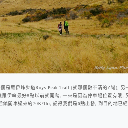
是羅伊峰步道Roys Peak Trail (就那個數不清的Z彎), 
網友建議羅伊峰最好8點以前就開爬, 一來是因為停車場位置有限, 
開車過來約70K/1hr, 記得我們是6點出發, 到目的地已經