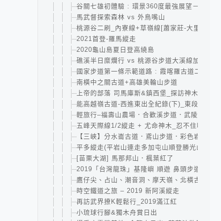
谷關七雄初體驗 : 環景360度最強展望－東卯山
馬武督探索森林 vs 外鳥嘴山
桃源谷二刷_內寮線+草嶺線[蕭家莊-大里]
2021首登-羅馬縱走
2020龜山島夏日登高繞島
礁溪半日糜爛行 vs 桃源谷步道大溪線加碼草
國家步道第一條示範道路 : 霞喀羅古道二日｜清
南橫中之關古道+高雄美輪山步道
上帝的部落 司馬庫斯&鎮西堡_探訪神木群
能高越嶺古道-西進東出全紀錄(下)_東段+花草
輕旅行–福壽山農場．合歡溪步道．武陵農場
五峰天際線1/2縱走 + 尤命神木_忍不住喊救
【三峽】分水崙古道．鳶山步道．彩色岩壁
平多縱走(平岩山連走多加屯山順登勝光山)
[苗栗大湖] 馬那邦山．楓葉紅了
2019「台灣龍珠」基隆嶼 順遊 鼻頭步道．潮境
鷹仔尖、占山、潮音洞、摩天嶺、北橫古道、觀
時空鐵道之旅 – 2019 新阿溪縱走
再訪武界撩K輕鬆行_2019滿江紅
小琉球行腳&獨木舟賞日出