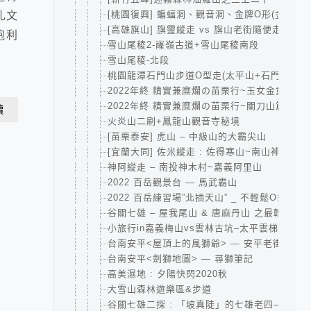
[桃園復興] 蝙蝠洞、觀音洞、金牌O形(金平山
礼文
[高雄旗山] 旗靈縱走 vs 旗山老街隨便走
跑利
雪山尾稜2-嶐嶺古道+雪山尾稜南段
雪山尾稜-北段
桃園龍潭石門山步道O型走(太平山+石門山+小
2022年終 精實兼糜爛の苗栗行~玉女金童汶水
2022年終 精實兼糜爛の苗栗行~關刀山篇
讀
火炎山二刷+鳳龍山觀音寺秘境
[苗栗泰安] 虎山 – 中級山的大霸尖山
[宜蘭大同] 佐米縱走 : 佐得寒山~南山神木群~
神阿縱走 – 南投神木村~嘉義阿里山
2022 百岳觀景台 — 馬武霸山
2022 百岳練習場”北插天山” _ 不輕鬆O型-賀
谷關七雄 – 屋我尾山 & 唐麻丹山 之最輕鬆攻
小旅行in嘉義梅山vs雲林古坑–太平雲梯、大尖
台南安平<屋頂上的風獅爺> — 安平老街亂走
台南安平<劍獅地圖> — 尋獅筆記
高美濕地 : 夕陽快閃2020秋
大雪山森林遊樂區&步道
谷關七雄二探 : 「坡真陡」的七雄老四—波津