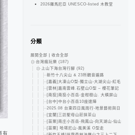
2026羅馬尼亞 UNESCO-listed 木教堂
分類
展開全部
|
收合全部
台灣瘋玩樂 (187)
上山下海台灣行腳 (92)
新竹十八尖山 & 23所觀音遍路
[嘉義]大凍山O型-獨立山-大湖尖山-紅毛埤山小
[雲林]嘉南雲峰.石壁山O型 – 櫻花筆記
[南投]南投小百岳-金柑樹山. 大橫屏山
[台中]中台小百岳10座達陣
2025.08 台東四日風雨行-地景藝術與日出的小
[宜蘭]三訪聖母山莊抹茶山
[苗栗]南庄小百岳-飛鳳山-向天湖山-仙山
[苗栗] 哈堪尼山-風美溪 O型走
道有
[新竹五峰]迷霧森林油羅山之三上二下