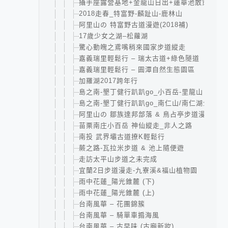
攝手座露營基地+金龍山日出+蓮華池散策
2018走春_特富野-麟趾山-鹿林山
阿里山の 特富野古道漫遊(2018補)
17歲少女之湖–松蘿湖
驚心動魄之鳶嘴稍來國家步道縱走
嘉義瑞里輕鬆行 – 瑞太古道+綠色隧道
嘉義瑞里輕鬆行 – 圓潭自然生態園區
加羅湖2017跨年行
島之南-墾丁健行趴趴go_小百岳-里龍山
島之南-墾丁健行趴趴go_南仁山/南仁湖生態保
阿里山の 鄒族達邦部落 & 鳥占亭步道漫遊
苗栗南庄小百岳 神仙縱走_非人之路
南投 武界壩古道撩K輕鬆行
蕨之路-瓦拉米步道 & 池上隨便遊
走訪太平山步道之未完成
宜蘭2日步道漫走-九寮溪&福山植物園
雨中花蓮_陽光錐麓 (下)
雨中花蓮_陽光錐麓 (上)
台南風華 – 花團錦簇
台南風華 – 騎單車搧海風
台南風華 – 古早味 (古廟新妝)