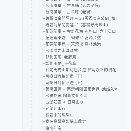
台南風華 – 古早味 (老厝民宿)
台南風華 – 古早味 (老街)
觀霧清泉閒晃趣 – 2 (雪霸國家公園_檜山巨木
觀霧清泉閒晃趣 -1 (雪霸野馬瞰山)
花蓮駕車 – 金針花海 赤科山+六十石山
花蓮駕車遊 – 蝴蝶谷 富源步道
花蓮駕車遊 – 東澳 粉鳥林漁港
水滿溢之水漾森林
彰化田尾_老厝篇
彰化田尾_尋花篇
谷關馬崙山斯可巴步道-廣角鏡下的櫻花
南投日月拍照遊 (下)
南投日月拍照遊 (上)
蘭陽風情 – 南澳朝陽國家步道_漁船入港
水里蛇窯-陶藝文化園區
古堡莊園 & 日月山水
宜蘭赴雨行
雲霧中的鳳凰山
我在高鐵高架橋上散步
煙雨江南