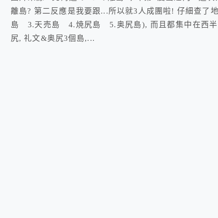
離島? 第二反應是我要跟...所以就3人成團啦! 仔細查了
島 3.天売島 4.焼尻島 5.奥尻島), 而且都集中在西
尻, 礼文&奥尻3個島,...