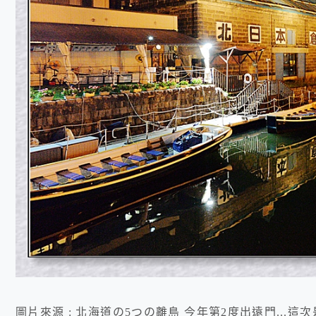
圖片來源 : 北海道の5つの離島 今年第2度出遠門..