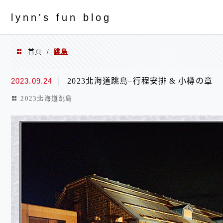
menu
ly
nn's fun blog
首頁
跳島
/
跳島
2023.09.24
2023北海道跳島–行程安排 & 小樽の章
2023北海道跳島