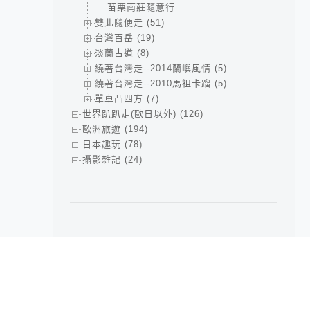
苗栗南莊隨意行
雙北隨便走 (51)
台灣百岳 (19)
淡蘭古道 (8)
繞著台灣走--2014蘭嶼風情 (5)
繞著台灣走--2010馬祖卡蹓 (5)
單車凸四方 (7)
世界趴趴走(歐日以外) (126)
歐洲旅遊 (194)
日本趣玩 (78)
攝影雜記 (24)