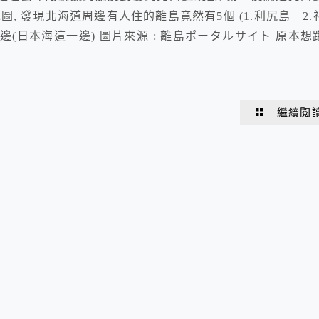
地圖, 發現北海道周邊有人住的離島竟然有5個 (1.利尻島 2.
半邊(日本海這一邊) 圖片來源 : 離島ポータルサイト 原本想
繼續閱