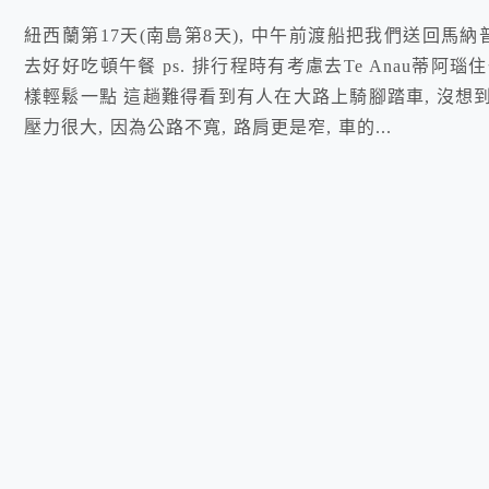
紐西蘭第17天(南島第8天), 中午前渡船把我們送回馬
去好好吃頓午餐 ps. 排行程時有考慮去Te Anau蒂阿
樣輕鬆一點 這趟難得看到有人在大路上騎腳踏車, 沒想
壓力很大, 因為公路不寬, 路肩更是窄, 車的...