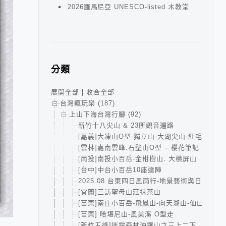
2026羅馬尼亞 UNESCO-listed 木教堂
分類
展開全部
|
收合全部
台灣瘋玩樂 (187)
上山下海台灣行腳 (92)
新竹十八尖山 & 23所觀音遍路
[嘉義]大凍山O型-獨立山-大湖尖山-紅毛埤山小
[雲林]嘉南雲峰.石壁山O型 – 櫻花筆記
[南投]南投小百岳-金柑樹山. 大橫屏山
[台中]中台小百岳10座達陣
2025.08 台東四日風雨行-地景藝術與日出的小
[宜蘭]三訪聖母山莊抹茶山
[苗栗]南庄小百岳-飛鳳山-向天湖山-仙山
[苗栗] 哈堪尼山-風美溪 O型走
[新竹五峰]迷霧森林油羅山之三上二下