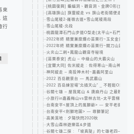
[桃園復興] 蝙蝠洞、觀音洞、金牌O形(金平山
再來
[高雄旗山] 旗靈縱走 vs 旗山老街隨便走
 這
雪山尾稜2-嶐嶺古道+雪山尾稜南段
雪山尾稜-北段
旅行
桃園龍潭石門山步道O型走(太平山+石門山+小
2022年終 精實兼糜爛の苗栗行~玉女金童汶水
2022年終 精實兼糜爛の苗栗行~關刀山篇
火炎山二刷+鳳龍山觀音寺秘境
讀
[苗栗泰安] 虎山 – 中級山的大霸尖山
[宜蘭大同] 佐米縱走 : 佐得寒山~南山神木群~
神阿縱走 – 南投神木村~嘉義阿里山
2022 百岳觀景台 — 馬武霸山
2022 百岳練習場”北插天山” _ 不輕鬆O型-賀
谷關七雄 – 屋我尾山 & 唐麻丹山 之最輕鬆攻
小旅行in嘉義梅山vs雲林古坑–太平雲梯、大尖
台南安平<屋頂上的風獅爺> — 安平老街亂走
台南安平<劍獅地圖> — 尋獅筆記
高美濕地 : 夕陽快閃2020秋
大雪山森林遊樂區&步道
谷關七雄二探 : 「坡真陡」的七雄老四—波津