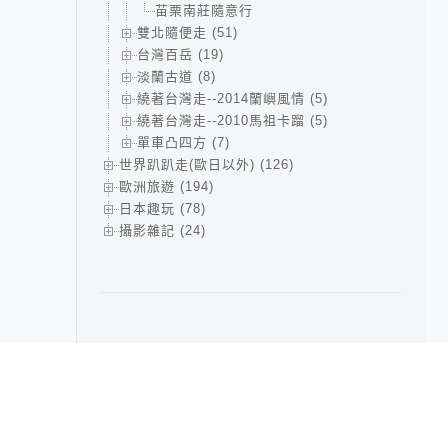
苗栗南莊隨意行
雙北隨便走 (51)
台灣百岳 (19)
淡蘭古道 (8)
繞著台灣走--2014蘭嶼風情 (5)
繞著台灣走--2010馬祖卡蹓 (5)
單車凸四方 (7)
世界趴趴走(歐日以外) (126)
歐洲旅遊 (194)
日本趣玩 (78)
攝影雜記 (24)