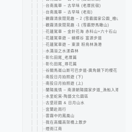
台南風華 – 古早味 (老厝民宿)
台南風華 – 古早味 (老街)
觀霧清泉閒晃趣 – 2 (雪霸國家公園_檜山巨木
觀霧清泉閒晃趣 -1 (雪霸野馬瞰山)
花蓮駕車 – 金針花海 赤科山+六十石山
花蓮駕車遊 – 蝴蝶谷 富源步道
花蓮駕車遊 – 東澳 粉鳥林漁港
水滿溢之水漾森林
彰化田尾_老厝篇
彰化田尾_尋花篇
谷關馬崙山斯可巴步道-廣角鏡下的櫻花
南投日月拍照遊 (下)
南投日月拍照遊 (上)
蘭陽風情 – 南澳朝陽國家步道_漁船入港
水里蛇窯-陶藝文化園區
古堡莊園 & 日月山水
宜蘭赴雨行
雲霧中的鳳凰山
我在高鐵高架橋上散步
煙雨江南