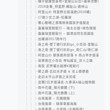
攝手座露營基地+金龍山日出+蓮華池散策
2018走春_特富野-麟趾山-鹿林山
阿里山の 特富野古道漫遊(2018補)
17歲少女之湖–松蘿湖
驚心動魄之鳶嘴稍來國家步道縱走
嘉義瑞里輕鬆行 – 瑞太古道+綠色隧道
嘉義瑞里輕鬆行 – 圓潭自然生態園區
加羅湖2017跨年行
島之南-墾丁健行趴趴go_小百岳-里龍山
島之南-墾丁健行趴趴go_南仁山/南仁湖生態保
阿里山の 鄒族達邦部落 & 鳥占亭步道漫遊
苗栗南庄小百岳 神仙縱走_非人之路
南投 武界壩古道撩K輕鬆行
蕨之路-瓦拉米步道 & 池上隨便遊
走訪太平山步道之未完成
宜蘭2日步道漫走-九寮溪&福山植物園
雨中花蓮_陽光錐麓 (下)
雨中花蓮_陽光錐麓 (上)
台南風華 – 花團錦簇
台南風華 – 騎單車搧海風
台南風華 – 古早味 (古廟新妝)