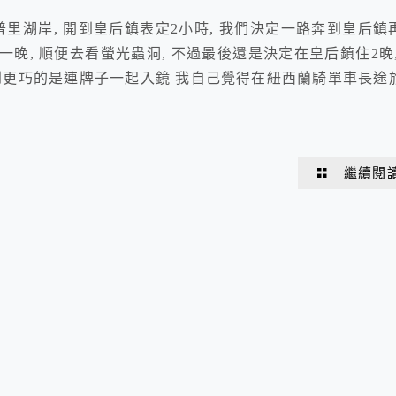
納普里湖岸, 開到皇后鎮表定2小時, 我們決定一路奔到皇后鎮
瑙住一晚, 順便去看螢光蟲洞, 不過最後還是決定在皇后鎮住2晚,
到更巧的是連牌子一起入鏡 我自己覺得在紐西蘭騎單車長途
繼續閱