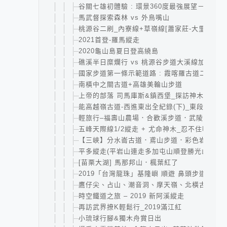
谷關七雄初體驗 : 環景360度最強展望－東卯山
馬武督探索森林 vs 外鳥嘴山
桃源谷二刷_內寮線+草嶺線[蕭家莊-大里]
2021首登-羅馬縱走
2020龜山島夏日登高繞島
礁溪半日糜爛行 vs 桃源谷步道大溪線加碼草
國家步道第一條示範道路 : 霞喀羅古道二日｜清
南橫中之關古道+高雄美輪山步道
上帝的部落 司馬庫斯&鎮西堡_探訪神木群
能高越嶺古道-西進東出全紀錄(下)_東段+花草
輕旅行–福壽山農場．合歡溪步道．武陵農場
五峰天際線1/2縱走 + 尤命神木_忍不住喊救
【三峽】分水崙古道．鳶山步道．彩色岩壁
平多縱走(平岩山連走多加屯山順登勝光山)
[苗栗大湖] 馬那邦山．楓葉紅了
2019「台灣龍珠」基隆嶼 順遊 鼻頭步道．潮境
鷹仔尖、占山、潮音洞、摩天嶺、北橫古道、觀
時空鐵道之旅 – 2019 新阿溪縱走
再訪武界撩K輕鬆行_2019滿江紅
小琉球行腳&獨木舟賞日出