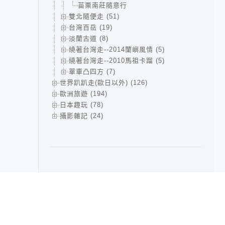
苗栗南莊隨意行
雙北隨便走 (51)
台灣百岳 (19)
淡蘭古道 (8)
繞著台灣走--2014蘭嶼風情 (5)
繞著台灣走--2010馬祖卡蹓 (5)
單車凸四方 (7)
世界趴趴走(歐日以外) (126)
歐洲旅遊 (194)
日本趣玩 (78)
攝影雜記 (24)