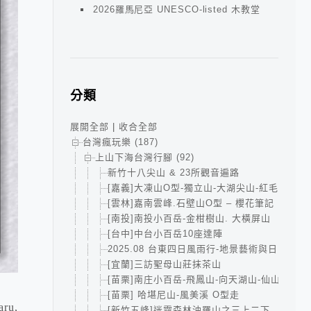
2026羅馬尼亞 UNESCO-listed 木教堂
分類
展開全部
|
收合全部
台灣瘋玩樂 (187)
上山下海台灣行腳 (92)
新竹十八尖山 & 23所觀音遍路
[嘉義]大凍山O型-獨立山-大湖尖山-紅毛埤山小
[雲林]嘉南雲峰.石壁山O型 – 櫻花筆記
[南投]南投小百岳-金柑樹山. 大橫屏山
[台中]中台小百岳10座達陣
2025.08 台東四日風雨行-地景藝術與日出的小
[宜蘭]三訪聖母山莊抹茶山
[苗栗]南庄小百岳-飛鳳山-向天湖山-仙山
[苗栗] 哈堪尼山-風美溪 O型走
u,
[新竹五峰]迷霧森林油羅山之三上二下