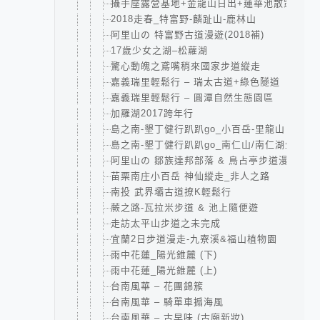
攝手座露營基地+金龍山日出+蓮華池散策
2018走春_特富野-麟趾山-鹿林山
阿里山の 特富野古道漫遊(2018補)
17歲少女之湖–松蘿湖
驚心動魄之鳶嘴稍來國家步道縱走
嘉義瑞里輕鬆行 – 瑞太古道+綠色隧道
嘉義瑞里輕鬆行 – 圓潭自然生態園區
加羅湖2017跨年行
島之南-墾丁健行趴趴go_小百岳-里龍山
島之南-墾丁健行趴趴go_南仁山/南仁湖生態保
阿里山の 鄒族達邦部落 & 鳥占亭步道漫遊
苗栗南庄小百岳 神仙縱走_非人之路
南投 武界壩古道撩K輕鬆行
蕨之路-瓦拉米步道 & 池上隨便遊
走訪太平山步道之未完成
宜蘭2日步道漫走-九寮溪&福山植物園
雨中花蓮_陽光錐麓 (下)
雨中花蓮_陽光錐麓 (上)
台南風華 – 花團錦簇
台南風華 – 騎單車搧海風
台南風華 – 古早味 (古廟新妝)