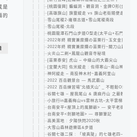
[桃園復興] 蝙蝠洞、觀音洞、金牌O形(金平山
或是
[高雄旗山] 旗靈縱走 vs 旗山老街隨便走
喜的
雪山尾稜2-嶐嶺古道+雪山尾稜南段
雪山尾稜-北段
桃園龍潭石門山步道O型走(太平山+石門山+小
2022年終 精實兼糜爛の苗栗行~玉女金童汶水
2022年終 精實兼糜爛の苗栗行~關刀山篇
讀
火炎山二刷+鳳龍山觀音寺秘境
[苗栗泰安] 虎山 – 中級山的大霸尖山
[宜蘭大同] 佐米縱走 : 佐得寒山~南山神木群~
神阿縱走 – 南投神木村~嘉義阿里山
2022 百岳觀景台 — 馬武霸山
2022 百岳練習場”北插天山” _ 不輕鬆O型-賀
谷關七雄 – 屋我尾山 & 唐麻丹山 之最輕鬆攻
小旅行in嘉義梅山vs雲林古坑–太平雲梯、大尖
台南安平<屋頂上的風獅爺> — 安平老街亂走
台南安平<劍獅地圖> — 尋獅筆記
高美濕地 : 夕陽快閃2020秋
大雪山森林遊樂區&步道
谷關七雄二探 : 「坡真陡」的七雄老四—波津