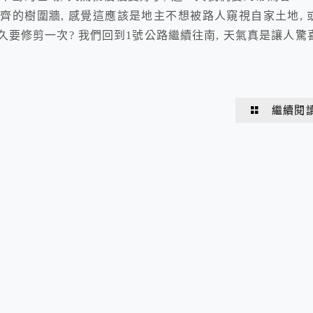
. 看看兩側整齊的樹圍牆, 感覺這應該是地主不想被路人窺視自家土地, 
久要修剪一次? 我們回到1號公路繼續往南, 天氣真是讓人驚
繼續閱