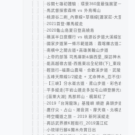
谷關七雄初體驗 : 環景360度最強展望－東卯山
馬武督探索森林 vs 外鳥嘴山
桃源谷二刷_內寮線+草嶺線[蕭家莊-大里]
2021首登-羅馬縱走
2020龜山島夏日登高繞島
礁溪半日糜爛行 vs 桃源谷步道大溪線加碼草
國家步道第一條示範道路 : 霞喀羅古道二日｜清
南橫中之關古道+高雄美輪山步道
上帝的部落 司馬庫斯&鎮西堡_探訪神木群
能高越嶺古道-西進東出全紀錄(下)_東段+花草
輕旅行–福壽山農場．合歡溪步道．武陵農場
五峰天際線1/2縱走 + 尤命神木_忍不住喊救
【三峽】分水崙古道．鳶山步道．彩色岩壁
平多縱走(平岩山連走多加屯山順登勝光山)
[苗栗大湖] 馬那邦山．楓葉紅了
2019「台灣龍珠」基隆嶼 順遊 鼻頭步道．潮境
鷹仔尖、占山、潮音洞、摩天嶺、北橫古道、觀
時空鐵道之旅 – 2019 新阿溪縱走
再訪武界撩K輕鬆行_2019滿江紅
小琉球行腳&獨木舟賞日出