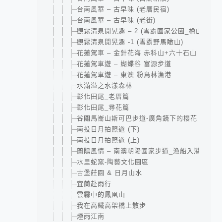
台南風華 – 古早味 (老厝民宿)
台南風華 – 古早味 (老街)
觀霧清泉閒晃趣 – 2 (雪霸國家公園_檜山巨木
觀霧清泉閒晃趣 -1 (雪霸野馬瞰山)
花蓮駕車 – 金針花海 赤科山+六十石山
花蓮駕車遊 – 蝴蝶谷 富源步道
花蓮駕車遊 – 東澳 粉鳥林漁港
水滿溢之水漾森林
彰化田尾_老厝篇
彰化田尾_尋花篇
谷關馬崙山斯可巴步道-廣角鏡下的櫻花
南投日月拍照遊 (下)
南投日月拍照遊 (上)
蘭陽風情 – 南澳朝陽國家步道_漁船入港
水里蛇窯-陶藝文化園區
古堡莊園 & 日月山水
宜蘭赴雨行
雲霧中的鳳凰山
我在高鐵高架橋上散步
煙雨江南