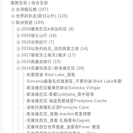
展開全部
|
收合全部
台灣瘋玩樂 (187)
世界趴趴走(歐日以外) (126)
歐洲旅遊 (194)
2026羅馬尼亞&保加利亞 (9)
2024瑞士山行 (18)
2019冰島紀行 (7)
2019以色列約旦_流奶與蜜之地 (14)
2017葡萄牙之每天2萬步 (17)
2015南義自助行 (15)
2014克羅埃西亞+斯洛維尼亞 (28)
布雷德湖 Bled Lake_景點
Slovenia最著名的風景區_不累的湖-Bled Lake布雷德湖
斯洛維尼亞最美的峽谷Soteska Vintgar
斯洛維尼亞-首都Ljubljana_雨中遊蕩
斯洛維尼亞-強盜男爵城堡Predjama Castle
波斯托那鐘乳石洞Postojna Cave
斯洛維尼亞_首戰-maribor馬里博爾
克羅埃西亞_首都 札格雷布Zagreb
克羅埃西亞世界遺產_波雷奇Porec 教堂