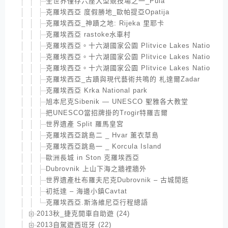
全世界僅存六座大型競技場之一_Pula
克羅埃西亞 度假勝地_歐帕提亞Opatija
克羅埃西亞_神蹟之地: Rijeka 里耶卡
克羅埃西亞 rastoke水車村
克羅埃西亞。十六湖國家公園 Plitvice Lakes National 
克羅埃西亞。十六湖國家公園 Plitvice Lakes National 
克羅埃西亞。十六湖國家公園 Plitvice Lakes National 
克羅埃西亞_古蹟與現代藝術共鳴的 札達爾Zadar
克羅埃西亞 Krka National park
旭本尼克Sibenik — UNESCO 聖雅各大教堂
把UNESCO當招牌掛的Trogir特羅吉爾
世界遺產 Split 羅馬皇宮
克羅埃西亞跳島二 _ Hvar 薰衣草島
克羅埃西亞跳島一 _ Korcula Island
歐洲長城 in Ston 克羅埃西亞
Dubrovnik 上山下海之牆裡牆外
世界遺產杜布羅夫尼克Dubrovnik – 古城閒逛
初抵達 – 海邊小鎮Cavtat
克羅埃西亞.斯洛維尼亞行程總語
2013秋_捷克開車自助遊 (24)
2013自駕遊西班牙 (22)