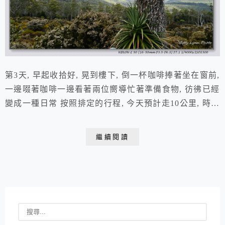
第3天, 早起收拾好, 晃到樓下, 倒一杯咖啡捧著坐在窗前,
一邊啜著咖啡一邊看著兩位嚮導忙著準備食物, 彷彿已經
變成一種日常 按照排定的行程, 今天預計走10公里, 時間
只有5小時... 看起來就是超級輕鬆 嚮導給今天的名稱, 好
像是溪流之日, 表示應該會去溪邊玩... 期待! 從高度圖看
繼續閱讀
起來, 今天就是一路下坡, 下到最低點"青蛙平原frog
flats", 最後再小爬一段到小屋, 簡單簡單!...