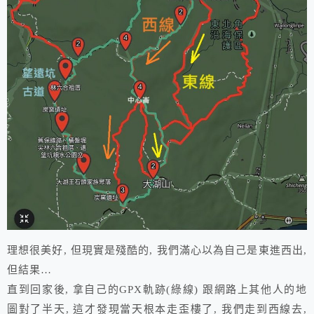
理想很美好, 但現實是殘酷的, 我們滿心以為自己是東進西出,
但結果…
直到回家後, 拿自己的GPX軌跡(綠線) 跟網路上其他人的地
圖對了半天, 這才發現當天根本走歪樓了, 我們走到西線去,