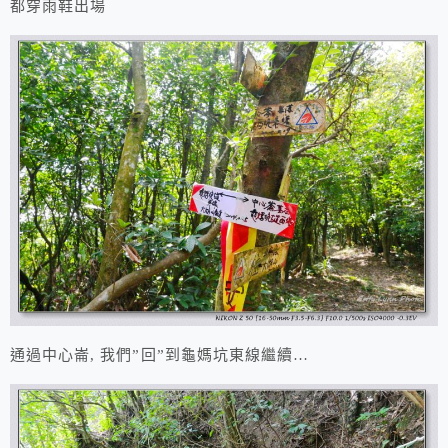
都穿雨鞋出場
通過中心崙, 我們”回”到龜媽坑東線繼續…