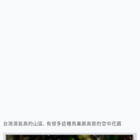
台灣濕氣高的山區, 有很多這種鳥巢蕨高掛的空中花園