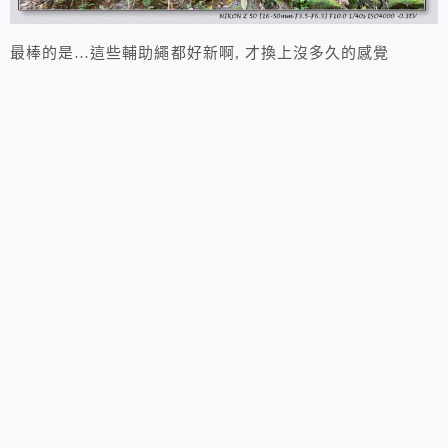
最棒的是…這些輔助繩都好新啊, 才換上沒多久的感覺