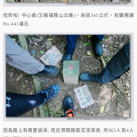
找到啦! 中心崙(又稱福隆山北峰)，海拔345公尺，有鑛務課
No.441基石
因為路上有需要過溪, 而且預期路面泥濘濕滑, 所以5人有4人