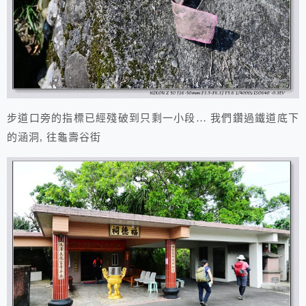
步道口旁的指標已經殘破到只剩一小段… 我們鑽過鐵道底下
的涵洞, 往龜壽谷街