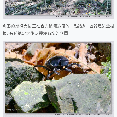
角落的幾棵大樹正在合力破壞這段的一點牆跡, 凶器是這些樹
根, 有種抵定之後要撐爆石塊的企圖