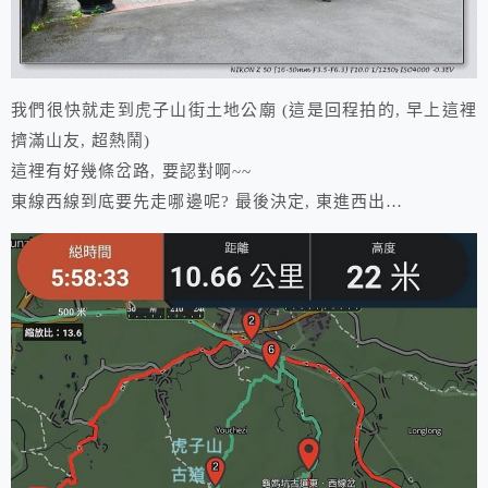
我們很快就走到虎子山街土地公廟 (這是回程拍的, 早上這裡
擠滿山友, 超熱鬧)
這裡有好幾條岔路, 要認對啊~~
東線西線到底要先走哪邊呢? 最後決定, 東進西出…