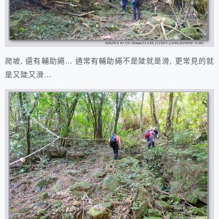
爬坡, 還有輔助繩… 通常有輔助繩不是陡就是滑, 更常見的就
是又陡又滑…