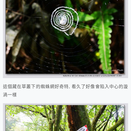
這個藏在草叢下的蜘蛛網好奇特, 看久了好像會陷入中心的漩
渦一樣