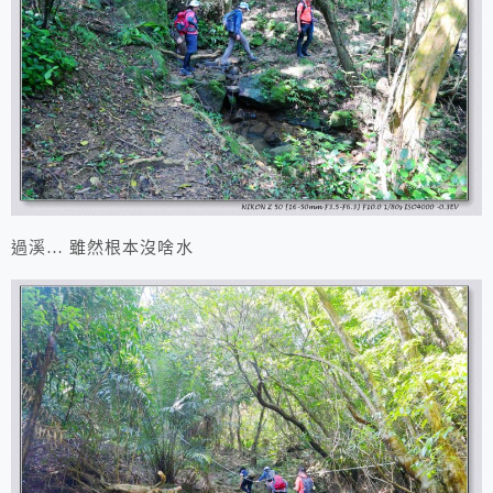
過溪… 雖然根本沒啥水