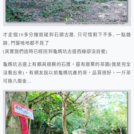
才走個10多分鐘就碰到石頭古厝, 只可惜剩下不多, 一點牆
跡, 門窗啥地都不見了
(其實我們這時已經拐到龜媽坑古道西線卻沒自覺)
龜媽坑古道上有頗具規模的石厝，還有廢棄的茶園(我是完全
沒看出來)，有網友說以前龜媽坑產的茶，品質很好，一斤茶
可換八兩金…