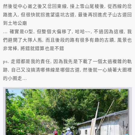
然後從中心崙之後又岔回東線, 接上雪山尾稜後, 從西線的岔
路進入, 但很快就拐進望遠坑古道, 最後再拐進虎子山古道回
到土地公廟
… 確實是O型, 但整個大偏移了, 哈哈~~, 不過因為這樣, 我
們避開了大隊人馬, 而且後段的路有很多有趣的古蹟, 風景也
非常棒, 將錯就錯算也是不錯
ps. 走錯都是我的責任, 因為我先是下載了一個太過複雜的軌
跡, 自己又沒搞清哪條線是哪個古道, 然後就一心繞著大圈裡
的小圈走…