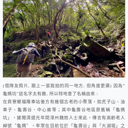
(借隊友照片, 跟上一張我拍的同一地方, 但角度更廣) 因為”
龜媽坑”這名字太有趣, 所以特地查了名稱由來 :
在貢寮鄉福隆車站後方有幾個古老的小聚落，如虎子山、油
車子、龜壽谷、中心崙等；其中龜壽谷地區原舊稱「龜媽
坑」，據聞清道光年間漳州魏姓人士來此，傳言有高齡老人
綽號〝龜媽〞，率眾在目前位於「龜壽谷」與「大湖堀」之