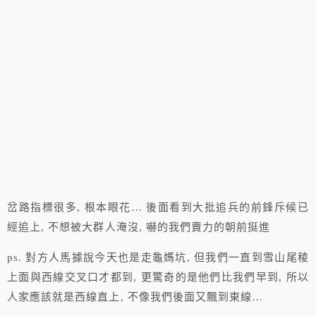
岔路指標很多, 根本眼花… 後面看到大批追兵的前鋒斥候已
經追上, 不想被大群人淹沒, 嚇的我們賣力的朝前挺進
ps. 對方人馬據說今天也是走龜媽坑, 但我們一直到雪山尾稜
上面與西線交叉口才都到, 更驚奇的是他們比我們早到, 所以
人家應該就是西線直上, 不像我們後面又飄到東線…