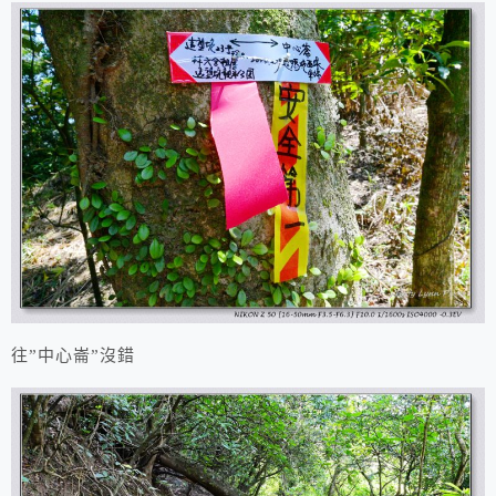
往”中心崙”沒錯