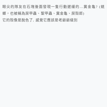
眼尖的隊友在石塊後面發現一隻行動遲緩的…糞金龜? (蜣
螂，也被稱為屎甲蟲、聖甲蟲、糞金龜、屎殼郎)
它的殼像是脫色了, 感覺它應該是老爺爺級別