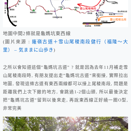
地圖中間2條就是龜媽坑東西線
(圖片來源 :
嶐嶺古道＋雪山尾稜南段健行（福隆～大
里） – 気ままに山歩き
)
之所以會知道這個”龜媽坑古道” ? 就是因為去年11月補走雪
山尾稜南段時, 有朋友提出走”龜媽坑古道”來銜接, 實際拉出
地圖, 發現這條古道有東西兩線都可以接上尾稜南段, 問題是
距離我們上次下撤的地方, 會跳過1-2個山頭, 所以最後決定
把”龜媽坑古道”留到以後來走, 再說東西線正好繞一圈O型,
非常完美