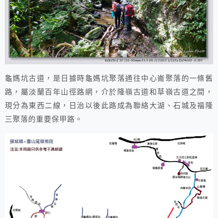
龜媽坑古道，是日據時龜媽坑聚落通往中心崙聚落的一條舊
路，屬淡蘭百年山徑路網，介於隆嶺古道和草嶺古道之間，
現分為東西二線，日治以後此路成為聯絡大湖、石城及福隆
三聚落的重要保甲路。