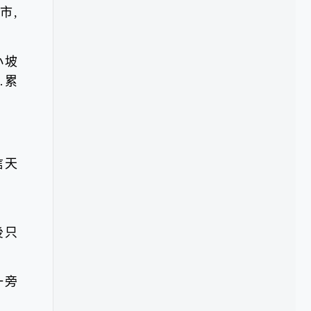
市,
小坡
…累
信天
後只
一旁