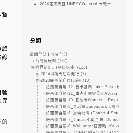
2026羅馬尼亞 UNESCO-listed 木教堂
多資
分類
條頗
展開全部
|
收合全部
路線
台灣瘋玩樂 (187)
世界趴趴走(歐日以外) (126)
2024塔斯馬尼亞健行 (7)
2023紐西蘭自駕fun遊 (13)
紐西蘭自駕-12_普卡基湖 Lake Pukaki生鮭魚 
渡輪
紐西蘭自駕-11_庫克山國家公園Aoraki /Mt. 
紐西蘭自駕-10_瓦納卡Wanaka : Roys Pe
的異
紐西蘭自駕-9_皇后鎮Queenstown.魔戒小鎮Gle
紐西蘭自駕-8_道佛峽灣 (Doubtful Sound)3天
紐西蘭自駕-7_Timaru小藍企鵝. Dunedin城堡.
爬的
紐西蘭自駕-6_Wellington搭渡輪. Kaikour
紐西蘭自駕-5_TONGARIRO NATIONAL P