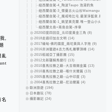
紐西蘭自駕-4_陶波Taupo 泡湯釣魚
紐西蘭自駕-3_懷曼古火山谷Waimangu volcanic
紐西蘭自駕-2_魔戒哈比屯.最潔淨藍泉.羅托路亞Ro
紐西蘭自駕-1_眺望奧克蘭.唯一登山小火車.無
紐西蘭北島+南島自駕–序章
2020印度四回目_北印度黃金三角 (8)
我,
2018走過印加古文明 (14)
2017緬甸-佛的國度_兩坨黃與人字拖 (9)
問題
2016非洲獵遊&吉力馬札羅攀頂峰 (14)
2015稻城亞丁攝影團 (15)
眼亂
2012北新疆騎馬健行 (13)
nt
2010喜馬拉雅之巔--大吉嶺錫金篇 (13)
2010喜馬拉雅之巔--喀什米爾篇 (13)
2005喜馬拉雅之巔--山中印度 (3)
2004喜馬拉雅之巔--尼泊爾篇 (4)
歐洲旅遊 (194)
日本趣玩 (78)
攝影雜記 (24)
有名