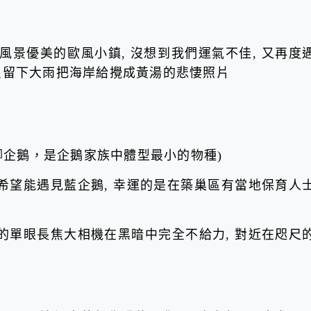
是風景優美的歐風小鎮, 沒想到我們運氣不佳, 又再度
 只留下大雨把海岸給攪成黃湯的悲悽照片
腳企鵝，是企鵝家族中體型最小的物種)
希望能遇見藍企鵝, 幸運的是在築巢區有當地保育人
的單眼長焦大相機在黑暗中完全不給力, 對近在咫尺