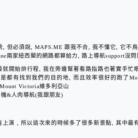
系統, 但必須說, MAPS.ME 跟我不合, 我不懂它, 它不鳥
dafone兩家紐西蘭的網路都算給力, 路上導航support沒
直接就開始拚行程, 我在旁邊幫著看路指路也著實手忙
還是都有找到我們的目的地, 而且效率很好的跑了Mou
Mount Victoria維多利亞山
司機&人肉導航(我跟朋友)
有上演 , 所以這次來的時候多了很多新景點, 其中最