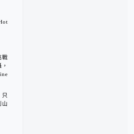
ot
會挑戰
攝，
ne
 只
到山