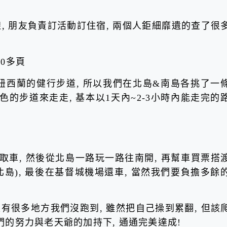
, 朋友負責訂活動訂住宿, 兩個人鉅細靡遺的查了很
0多頁
走紐西蘭的健行步道, 所以我們在北島&南島各挑了一
的步道來走走, 基本以1天內~2-3小時內能走完的
取車, 然後從北島一路玩一路往南開, 再幫車買票搭
南北島), 最後在基督城機場還車, 當然我們要負擔多餘
還是有很多地方我們沒跑到, 雖然把自己操到累翻, 但該
們的努力與老天爺的加持下, 通通完美達成!