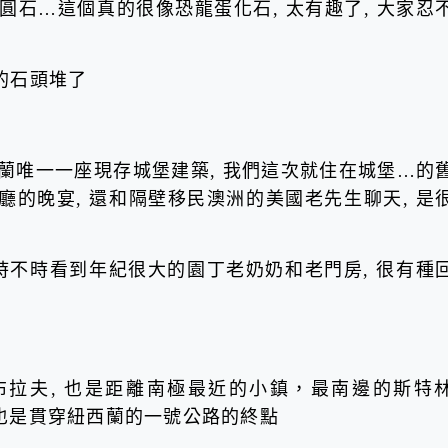
恐龍蛋的圓石…這個真的很像恐龍蛋化石, 太有趣了, 大家忍
的石頭堆了
le 是紐西蘭唯一一座現存城堡建築, 我們這次就住在城堡…的
廳的晚宴, 還和隔壁移民澳洲的美國老先生聊天, 是
 時不時看到年紀很大的園丁老奶奶和老門房, 很有種
f 布拉夫, 也是距離南極最近的小鎮，最南邊的斯特
, 這裡也是貫穿紐西蘭的一號公路的終點