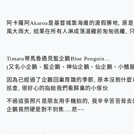
阿卡羅阿Akaroa是基督城靠海邊的渡假勝地, 原
風大雨大, 結果在所有人淋成落湯雞前匆匆逃離,
Timaru蒂馬魯遇見藍企鵝Blue Penguin…
(又名小企鵝、藍企鵝、神仙企鵝、仙企鵝、小鰭
因為已經過了企鵝回巢育雛的季節, 原本沒抱什麼
巡查, 很好心的指給我們看歸巢的小傢伙
不過這張照片是朋友用手機拍的, 我辛辛苦苦背去
企鵝竟然硬是對不到焦….悲~~