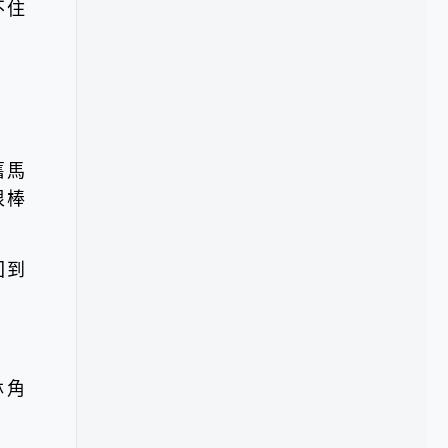
不住
舊馬
很棒
回到
林角