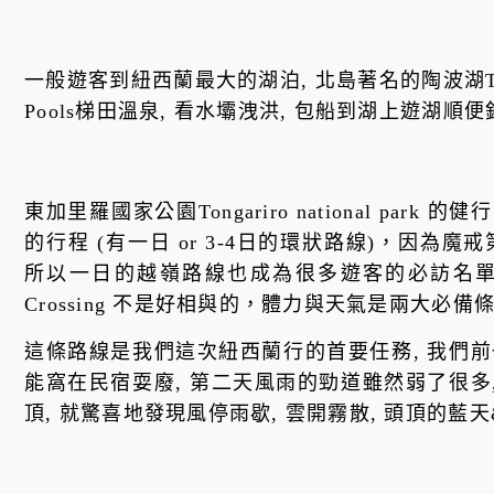
一般遊客到紐西蘭最大的湖泊, 北島著名的陶波湖Taupo
Pools梯田溫泉, 看水壩洩洪, 包船到湖上遊湖順
東加里羅國家公園Tongariro national park 的健行
的行程 (有一日 or 3-4日的環狀路線)，因為魔
所以一日的越嶺路線也成為很多遊客的必訪名單，但全長1
Crossing 不是好相與的，體力與天氣是兩大必備
這條路線是我們這次紐西蘭行的首要任務, 我們前
能窩在民宿耍廢, 第二天風雨的勁道雖然弱了很多
頂, 就驚喜地發現風停雨歇, 雲開霧散, 頭頂的藍天