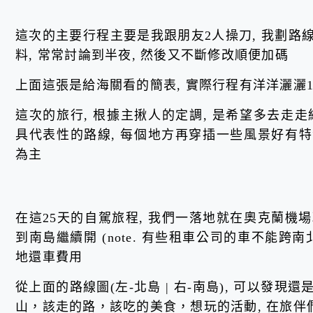
這次的主要行程主要是我跟朋友2人操刀, 我劃路線
料, 常常討論到半夜, 然後又不斷修改順便加碼
上面這張是給海關看的簡表, 實際行程有洋洋灑灑1
這次的旅行, 根據主揪人的定調, 是希望多去走
具代表性的路線, 每個地方再穿插一些風景好有特色
為主
在這25天的自駕旅程, 我們一落地就在奧克蘭機場
到南島繼續開 (note. 有些租車公司的車不能跨
地還車費用
從上面的路線圖(左-北島 | 右-南島), 可以發現
山，該走的路，該吃的美食，想玩的活動, 在旅伴