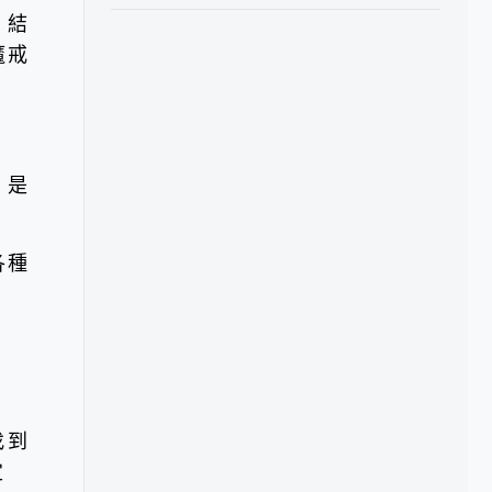
》結
魔戒
 是
各種
找到
定