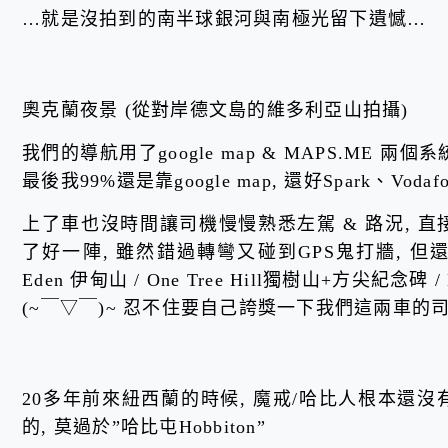
…就是沒拍到的南半球銀河與南極光留下遺憾…
奧克蘭夜景 (從對岸德文島的維多利亞山拍攝)
我們的導航用了google map & MAPS.ME 兩個
最後我99%還是靠google map, 還好Spark、Vo
上了車也沒時間讓司機慢慢熟悉左駕 & 路況, 
了好一陣, 雖然錯過轉彎又碰到GPS鬼打牆, 但
Eden 伊甸山 / One Tree Hill獨樹山+方尖紀念碑 / 
(~￣▽￣)~ 忍不住要自己誇獎一下我們這兩車的
20多年前來紐西蘭的時候, 魔戒/哈比人根本還沒
的, 莫過於”哈比屯Hobbiton”