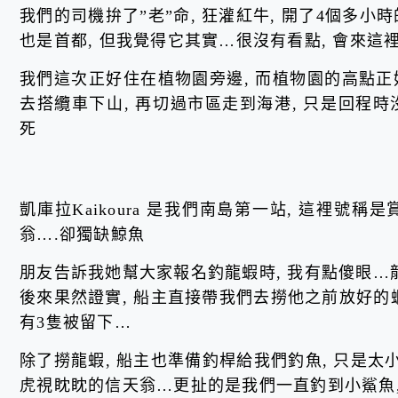
我們的司機拚了”老”命, 狂灌紅牛, 開了4個多小時的
也是首都, 但我覺得它其實…很沒有看點, 會來
我們這次正好住在植物園旁邊, 而植物園的高點正
去搭纜車下山, 再切過市區走到海港, 只是回程
死
凱庫拉Kaikoura 是我們南島第一站, 這裡號稱
翁….卻獨缺鯨魚
朋友告訴我她幫大家報名釣龍蝦時, 我有點傻眼…
後來果然證實, 船主直接帶我們去撈他之前放好的蝦籠
有3隻被留下…
除了撈龍蝦, 船主也準備釣桿給我們釣魚, 只是太
虎視眈眈的信天翁…更扯的是我們一直釣到小鯊魚,