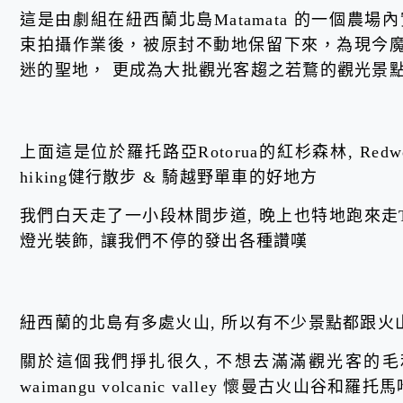
這是由劇組在紐西蘭北島Matamata 的一個農
束拍攝作業後，被原封不動地保留下來，為現今
迷的聖地， 更成為大批觀光客趨之若鶩的觀光景
上面這是位於羅托路亞Rotorua的紅杉森林, Red
hiking健行散步 & 騎越野單車的好地方
我們白天走了一小段林間步道, 晚上也特地跑來走Tre
燈光裝飾, 讓我們不停的發出各種讚嘆
紐西蘭的北島有多處火山, 所以有不少景點都跟火
關於這個我們掙扎很久, 不想去滿滿觀光客的毛
waimangu volcanic valley 懷曼古火