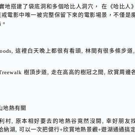
場內實地搭建了袋底洞和多個哈比人洞穴， 在《哈比人
魔戒電影中唯一被完整保留下來的電影場景，不僅是
點。
woods, 這裡白天晚上都很有看頭, 林間有很多條步道,
ewalk 樹頂步道, 走在高高的樹冠之間, 欣賞周邊
山地熱有關
利村, 原本相好要去的地熱谷竟然沒開, 幸好朋友
山谷和羅托馬哈納湖, 可以一次把健行+欣賞地熱景觀+遊湖通通搞