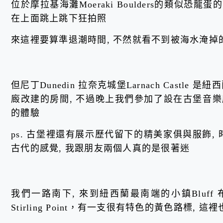
位於摩拉基海灘Moeraki Boulders的類似
在上面跳上跳下狂拍照
來這裡要算準退潮時間, 不然就看不到被海水淹掉
但尼丁Dunedin 拉奈克城堡Larnach Cast
廄改建的房間, 不過晚上我們參加了設在古堡音樂
的體驗
ps. 古堡裡還有展示歷代留下的精美家俱與服飾,
古代的感覺, 我跟朋友兩個人真的是很著迷
我們一路南下, 來到紐西蘭最南端的小鎮Bluf
Stirling Point，有一支很有特色的黃色路標