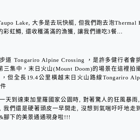
 Lake, 大多是去玩快艇, 但我們跑去泡Thermal H
便釣彩虹鱒, 還收穫滿滿的漁獲, 讓我們連吃3餐…
步道 Tongariro Alpine Crossing ，是許多健行者
戒第三集中，末日火山(Mount Doom)的場景在這裡拍
9.4公里橫越末日火山路線Tongariro Alpi
條件
一天到達東加里羅國家公園時, 對著驚人的狂風暴雨,
, 我們還是硬著頭皮一早開走, 沒想到氣喘吁吁地走
&腳下的美景通通現身啦!!!