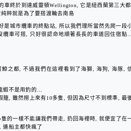
車終於到達威靈頓Wellington, 它是紐西蘭第三大都
這裡純粹就是為了要搭渡輪去南島
好是城市纜車的終點站, 所以我們理所當然先爬一段
時沒纜車可搭, 只好很認命地順著長長的車道回住宿點
是賞鯨之都, 不過我們在這裡看到了海獅, 海狗, 海豚, 
龍蝦不是用釣的…
, 雖然撈上來有10多隻, 但因為尺寸不到標準, 最
小隻的一樣不能讓我們帶走, 扔回海裡時, 就便宜了在
 連船主都快瘋了