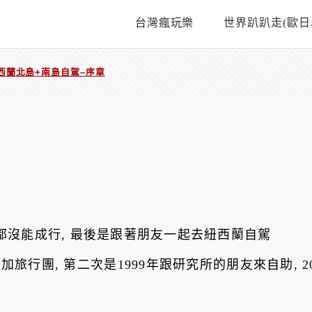
台灣瘋玩樂
世界趴趴走(歐日
西蘭北島+南島自駕–序章
灣
過都沒能成行, 最後是跟著朋友一起去紐西蘭自駕
旅行團, 第二次是1999年跟研究所的朋友來自助, 2
澀