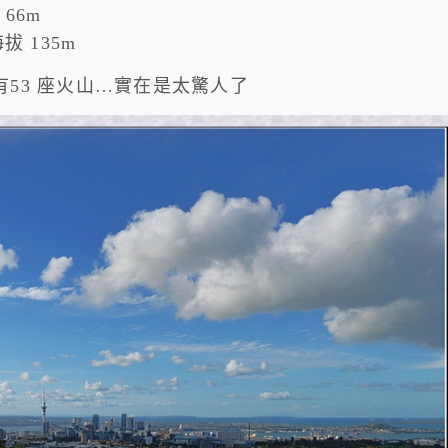
 66m
海拔 135m
有53 座火山…實在是太驚人了