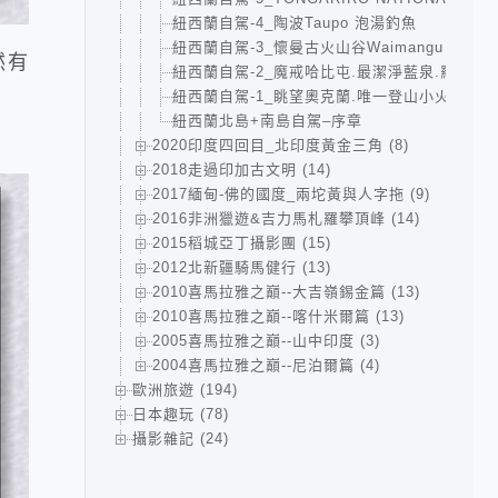
紐西蘭自駕-4_陶波Taupo 泡湯釣魚
紐西蘭自駕-3_懷曼古火山谷Waimangu volcanic
然有
紐西蘭自駕-2_魔戒哈比屯.最潔淨藍泉.羅托路亞Ro
紐西蘭自駕-1_眺望奧克蘭.唯一登山小火車.無
紐西蘭北島+南島自駕–序章
2020印度四回目_北印度黃金三角 (8)
2018走過印加古文明 (14)
2017緬甸-佛的國度_兩坨黃與人字拖 (9)
2016非洲獵遊&吉力馬札羅攀頂峰 (14)
2015稻城亞丁攝影團 (15)
2012北新疆騎馬健行 (13)
2010喜馬拉雅之巔--大吉嶺錫金篇 (13)
2010喜馬拉雅之巔--喀什米爾篇 (13)
2005喜馬拉雅之巔--山中印度 (3)
2004喜馬拉雅之巔--尼泊爾篇 (4)
歐洲旅遊 (194)
日本趣玩 (78)
攝影雜記 (24)