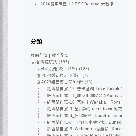
2026羅馬尼亞 UNESCO-listed 木教堂
分類
展開全部
|
收合全部
台灣瘋玩樂 (187)
世界趴趴走(歐日以外) (126)
2024塔斯馬尼亞健行 (7)
2023紐西蘭自駕fun遊 (13)
紐西蘭自駕-12_普卡基湖 Lake Pukaki生鮭魚 
紐西蘭自駕-11_庫克山國家公園Aoraki /Mt. 
紐西蘭自駕-10_瓦納卡Wanaka : Roys Pe
紐西蘭自駕-9_皇后鎮Queenstown.魔戒小鎮Gle
紐西蘭自駕-8_道佛峽灣 (Doubtful Sound)3天
紐西蘭自駕-7_Timaru小藍企鵝. Dunedin城堡.
紐西蘭自駕-6_Wellington搭渡輪. Kaikour
紐西蘭自駕-5_TONGARIRO NATIONAL P