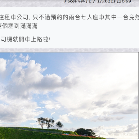
達租車公司, 只不過預約的兩台七人座車其中一台竟
李整個塞到滿滿滿
, 司機就開車上路啦!