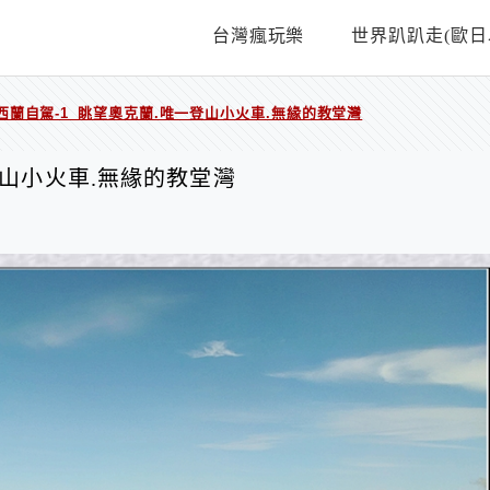
台灣瘋玩樂
世界趴趴走(歐日
西蘭自駕-1_眺望奧克蘭.唯一登山小火車.無緣的教堂灣
登山小火車.無緣的教堂灣