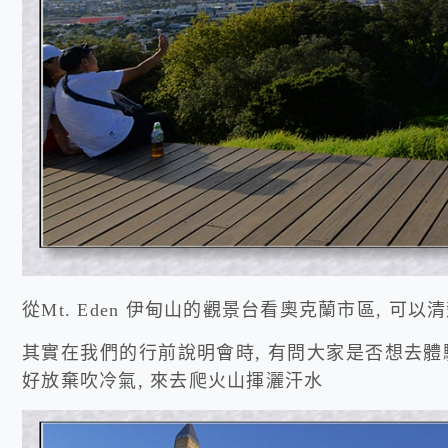
從Mt. Eden 伊甸山的觀景台看奧克蘭市區, 可以清
其實在我們的行前說明會時, 有問大家是否想去體
好放棄吹冷氣, 來去爬火山揮灑汗水