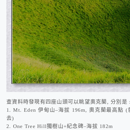
查資料時發現有四座山頭可以眺望奧克蘭, 分別是 
1. Mt. Eden 伊甸山–海拔 196m, 奧克蘭
去)
2. One Tree Hill獨樹山+紀念碑–海拔 182m