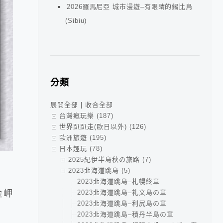
2026羅馬尼亞 城市漫遊–有眼睛的錫比烏
(Sibiu)
分類
展開全部
|
收合全部
台灣瘋玩樂 (187)
世界趴趴走(歐日以外) (126)
歐洲旅遊 (195)
日本趣玩 (78)
2025紀伊半島秋の旅路 (7)
2023北海道跳島 (5)
2023北海道跳島–札幌終章
2023北海道跳島–礼文島の章
金岬
2023北海道跳島–利尻島の章
2023北海道跳島–積丹半島の章