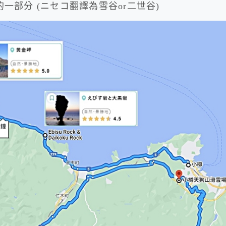
的一部分 (ニセコ翻譯為雪谷or二世谷)