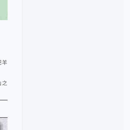
把羊
山之