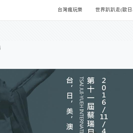
台灣瘋玩樂
世界趴趴走(歐日
節