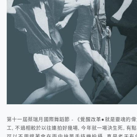
第十一屆蔡瑞月國際舞蹈節 - 《覺醒改革●就是靈魂的
工, 不過相較於以往連拍好幾場, 今年就一場決生死, 有點
可以不用撐著傘在雨中拚單手持機拍攝, 真是老天有保佑---------