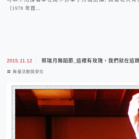
（1978 年首...
2015.11.12
蔡瑞月舞蹈節_這裡有玫瑰，我們就在這
舞臺活動開麥拉