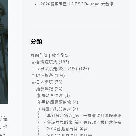
2026羅馬尼亞 UNESCO-listed 木教堂
分類
展開全部
|
收合全部
台灣瘋玩樂 (187)
世界趴趴走(歐日以外) (126)
歐洲旅遊 (194)
日本趣玩 (78)
攝影雜記 (24)
攝影事件簿 (3)
民俗節慶顯影像 (4)
舞臺活動開麥拉 (8)
再戰舞台攝影_第十一屆蔡瑞月國際舞蹈節
影義
蔡瑞月舞蹈節_這裡有玫瑰，我們就在這跳舞吧
 也
2014台北愛瑞月-芭蕾
同舟》
2014台北愛瑞月-現代舞