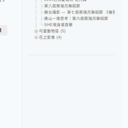
第八屆蔡瑞月舞蹈節
舞台攝影 — 第七屆蔡瑞月舞蹈節 《擁抱大地
像山一樣思考：第六屆蔡瑞月舞蹈節
SHE現身場直擊
讀
可愛動物區 (5)
花之影像 (4)