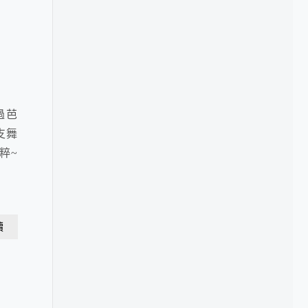
過芭
支舞
粹~
讀