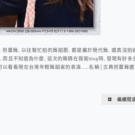
 & 芭蕾舞, 以往幫忙拍的舞蹈節, 都是屬於現代舞, 還真沒拍
..而且不知道為什麼, 這次的舞碼在我寫blog時, 發現有好多
家就可以看看現在台灣年輕舞蹈家的表演.....名稱│古典芭蕾舞選
繼續閱