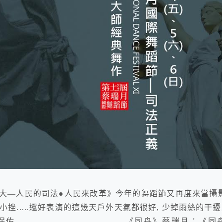
偉大—人民的司法●人民來改革》今年的舞蹈節又再度來當攝
小挫.....還好表演的這幾天戶外天氣都很好, 少掉雨絲的干擾,
---------------------------《同舟》蔡瑞月：《