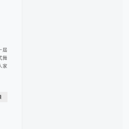
十屆
式舞
人家
讀