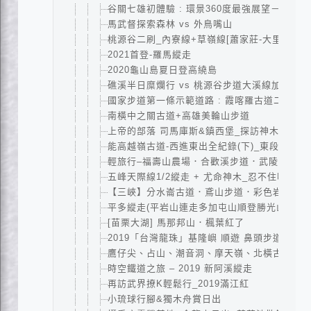
谷關七雄初體驗 : 環景360度最強展望－東卯山
馬武督探索森林 vs 外鳥嘴山
桃源谷二刷_內寮線+草嶺線[蕭家莊-大里]
2021首登-羅馬縱走
2020龜山島夏日登高繞島
礁溪半日糜爛行 vs 桃源谷步道大溪線加碼草
國家步道第一條示範道路 : 霞喀羅古道二日｜清
南橫中之關古道+高雄美輪山步道
上帝的部落 司馬庫斯&鎮西堡_探訪神木群
能高越嶺古道-西進東出全紀錄(下)_東段+花草
輕旅行–福壽山農場．合歡溪步道．武陵農場
五峰天際線1/2縱走 + 尤命神木_忍不住喊救
【三峽】分水崙古道．鳶山步道．彩色岩壁
平多縱走(平岩山連走多加屯山順登勝光山)
[苗栗大湖] 馬那邦山．楓葉紅了
2019「台灣龍珠」基隆嶼 順遊 鼻頭步道．潮境
鷹仔尖、占山、潮音洞、摩天嶺、北橫古道、觀
時空鐵道之旅 – 2019 新阿溪縱走
再訪武界撩K輕鬆行_2019滿江紅
小琉球行腳&獨木舟賞日出