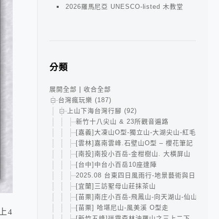
2026羅馬尼亞 UNESCO-listed 木教堂
分類
展開全部
|
收合全部
台灣瘋玩樂 (187)
上山下海台灣行腳 (92)
新竹十八尖山 & 23所觀音遍路
[嘉義]大凍山O型-獨立山-大湖尖山-紅毛埤山小
[雲林]嘉南雲峰.石壁山O型 – 櫻花筆記
[南投]南投小百岳-金柑樹山. 大橫屏山
[台中]中台小百岳10座達陣
2025.08 台東四日風雨行-地景藝術與日出的小
[宜蘭]三訪聖母山莊抹茶山
[苗栗]南庄小百岳-飛鳳山-向天湖山-仙山
[苗栗] 哈堪尼山-風美溪 O型走
上4
[新竹五峰]迷霧森林油羅山之三上二下