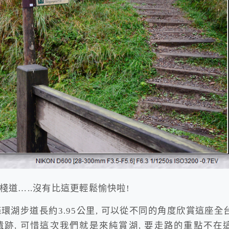
棧道…..沒有比這更輕鬆愉快啦!
條環湖步道長約3.95公里, 可以從不同的角度欣賞這座全
跡, 可惜這次我們就是來純賞湖, 要走路的重點不在