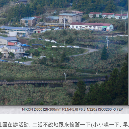
社團在辦活動, 二話不說地跟來懷舊一下(小小唉一下, 早