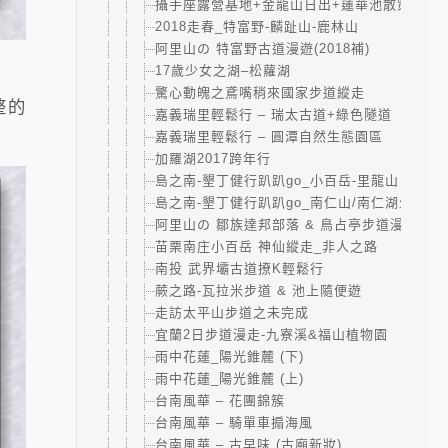
攝手座露營基地+金龍山日出+蓮華池散策
2018走春_特富野-麟趾山-鹿林山
阿里山の 特富野古道漫遊(2018補)
17歲少女之湖–松蘿湖
驚心動魄之鳶嘴稍來國家步道縱走
整的
嘉義瑞里輕鬆行 – 瑞太古道+綠色隧道
嘉義瑞里輕鬆行 – 圓潭自然生態園區
加羅湖2017跨年行
島之南-墾丁健行趴趴go_小百岳-里龍山
島之南-墾丁健行趴趴go_南仁山/南仁湖生態保
阿里山の 鄒族達邦部落 & 鳥占亭步道漫遊
苗栗南庄小百岳 神仙縱走_非人之路
南投 武界壩古道撩K輕鬆行
蕨之路-瓦拉米步道 & 池上隨便遊
走訪太平山步道之未完成
宜蘭2日步道漫走-九寮溪&福山植物園
雨中花蓮_陽光錐麓 (下)
雨中花蓮_陽光錐麓 (上)
台南風華 – 花團錦簇
台南風華 – 騎單車搧海風
台南風華 – 古早味 (古廟新妝)