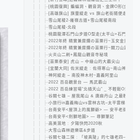
[桃園復興] 蝙蝠洞、觀音洞、金牌O形(金平山
[高雄旗山] 旗靈縱走 vs 旗山老街隨便走
雪山尾稜2-嶐嶺古道+雪山尾稜南段
雪山尾稜-北段
桃園龍潭石門山步道O型走(太平山+石門山+小
2022年終 精實兼糜爛の苗栗行~玉女金童汶水
2022年終 精實兼糜爛の苗栗行~關刀山篇
火炎山二刷+鳳龍山觀音寺秘境
[苗栗泰安] 虎山 – 中級山的大霸尖山
[宜蘭大同] 佐米縱走 : 佐得寒山~南山神木群~
神阿縱走 – 南投神木村~嘉義阿里山
2022 百岳觀景台 — 馬武霸山
2022 百岳練習場”北插天山” _ 不輕鬆O型-賀
谷關七雄 – 屋我尾山 & 唐麻丹山 之最輕鬆攻
小旅行in嘉義梅山vs雲林古坑–太平雲梯、大尖
台南安平<屋頂上的風獅爺> — 安平老街亂走
台南安平<劍獅地圖> — 尋獅筆記
高美濕地 : 夕陽快閃2020秋
大雪山森林遊樂區&步道
谷關七雄二探 : 「坡真陡」的七雄老四—波津