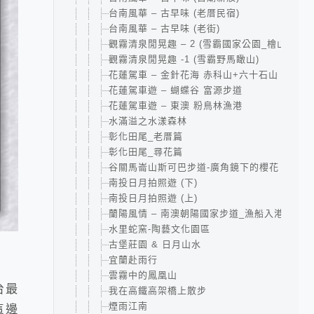
台南風華 – 古早味 (老厝民宿)
台南風華 – 古早味 (老街)
觀霧清泉閒晃趣 – 2 (雪霸國家公園_檜山巨木
觀霧清泉閒晃趣 -1 (雪霸野馬瞰山)
花蓮駕車 – 金針花海 赤科山+六十石山
花蓮駕車遊 – 蝴蝶谷 富源步道
花蓮駕車遊 – 東澳 粉鳥林漁港
水滿溢之水漾森林
彰化田尾_老厝篇
彰化田尾_尋花篇
谷關馬崙山斯可巴步道-廣角鏡下的櫻花
南投日月拍照遊 (下)
南投日月拍照遊 (上)
蘭陽風情 – 南澳朝陽國家步道_漁船入港
水里蛇窯-陶藝文化園區
古堡莊園 & 日月山水
宜蘭赴雨行
雲霧中的鳳凰山
台最
我在高鐵高架橋上散步
煙雨江南
這邊