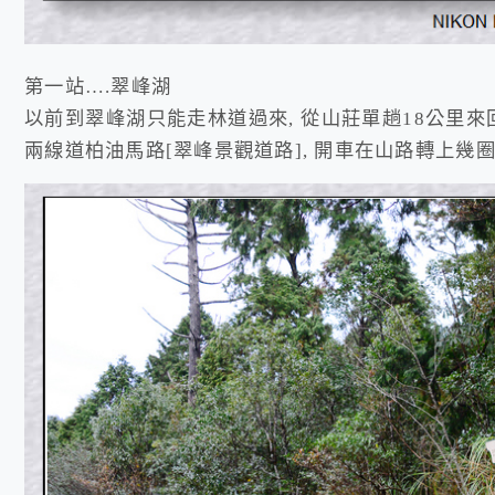
第一站….翠峰湖
以前到翠峰湖只能走林道過來, 從山莊單趟18公里來
兩線道柏油馬路[翠峰景觀道路], 開車在山路轉上幾圈