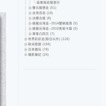
苗栗南莊隨意行
雙北隨便走 (51)
台灣百岳 (19)
淡蘭古道 (8)
繞著台灣走--2014蘭嶼風情 (5)
繞著台灣走--2010馬祖卡蹓 (5)
單車凸四方 (7)
世界趴趴走(歐日以外) (126)
歐洲旅遊 (194)
日本趣玩 (78)
攝影雜記 (24)