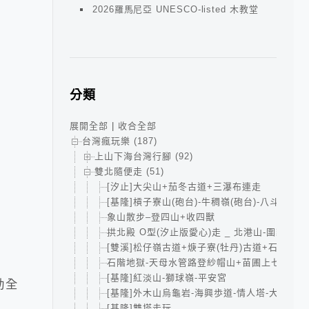
2026羅馬尼亞 UNESCO-listed 木教堂
分類
展開全部
|
收合全部
台灣瘋玩樂 (187)
上山下海台灣行腳 (92)
雙北隨便走 (51)
[汐止]大尖山+茄冬古道+三瀑布連走
[基隆]槓子寮山(砲台)-牛稠嶺(砲台)-八斗子海
象山散步–登四山+收四獸
拱北殿 O型(汐止版愛心)走 _ 北港山-圍貓尖-
[雙溪]松仔嶺古道+焿子寮(牡丹)古道+石笋古道
石階地獄-天母水管路登紗帽山+苗圃上七星主
[基隆]紅淡山-獅球嶺-平安宮
動全
[基隆]外木山烏龜岩-海興歩道-情人塔-大武崙砲
[基隆]雙塔走玩