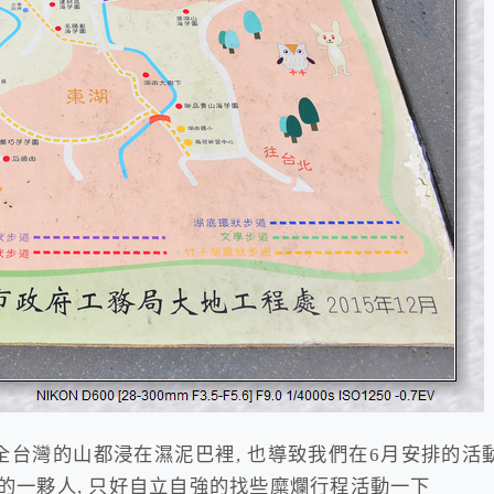
全台灣的山都浸在濕泥巴裡, 也導致我們在6月安排的活
菇的一夥人, 只好自立自強的找些糜爛行程活動一下