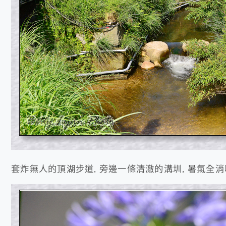
套炸無人的頂湖步道, 旁邊一條清澈的溝圳, 暑氣全消