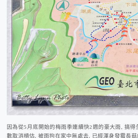
因為從5月底開始的梅雨季連續快2週的豪大雨, 搞得
數取消槓估, 被雨拘在家中無處去, 已經渾身發霉長