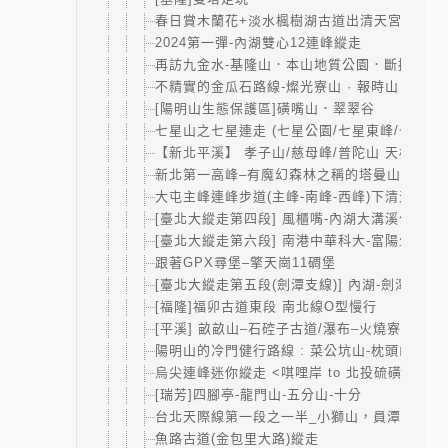
春日賞木蘭花+淡水楓樹湖古道出清天宮(2024.20
2024第一彈-內湖雙心12連峰縱走
再訪九金水-基隆山．本山地質公園．斷掉的象
不精實的金瓜石路線-燦光寮山 · 報時山 · 黃金
[陽明山生態保護區]磺嘴山．翠翠谷
七星山之七星連走 (七星公園/七星東峰/七星主峰
【新北平溪】 孝子山/慈母峰/普陀山 天梯x3連
新北第一高峰–有魔幻森林之稱的塔曼山
大屯主峰連峰步道(主峰-南峰-西峰)下清天宮
[臺北大縱走第四段] 風櫃嘴-內湖大溝溪公園
[臺北大縱走第六段] 南港中華科大-富陽生態
跟著GPX尋堡–擎天崗11碉堡
[臺北大縱走第五段(劍潭支線)] 內湖-劍潭+大崙
[福隆]福卯古道東段 南北線O型慢行
[平溪] 畝畝山–石硿子古道/瀑布–火燒寮石古井
陽明山的冷門健行路線 : 菜公坑山-枕頭山-十
烏尖連峰迷你縱走 <唭哩岸 to 北投硫磺谷>
[瑞芳]四腳亭-龍門山-五分山-十分
台北天際線第一段之一半_小獅山，員潭子坑山
魚路古道(金包里大路)縱走