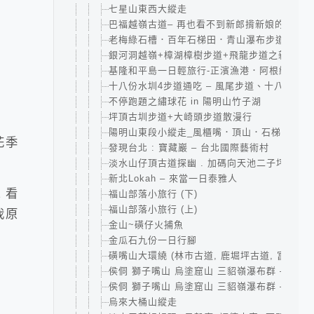
七星山東西大縱走
巴福越嶺古道– 再也看不到新郎揹新娘的泰雅
老梅綠石槽．百年石梯田．青山瀑布步道
銀河洞越嶺+樟湖樟樹步道+飛龍步道之新店木
基隆和平島一日輕旅行-正濱漁港．阿根納造船
十八份水圳4步道通吃 – 風尾步道、十八拐圳
不停跑題之繡球花 in 陽明山竹子湖
坪頂古圳步道+大崎頭步道散漫行
陽明山東段小縱走_風櫃嘴．頂山．石梯嶺．擎
花季
發現台北 : 寶藏巖 – 台北國際藝術村
淡水山仔頂古道探幽 . 加碼向天池二子坪步道
新北Lokah – 來當一日泰雅人
 看
福山部落小旅行 (下)
福山部落小旅行 (上)
我原
金山~磺仔火捕魚
金瓜石九份一日行腳
磺嘴山大環繞 (林市古道, 鹿堀坪古道, 富士古道
侯侗 獅子嘴山 烏塗窟山 三貂嶺瀑布群 – 2 – 
侯侗 獅子嘴山 烏塗窟山 三貂嶺瀑布群 – 1 – 
烏來大桶山縱走