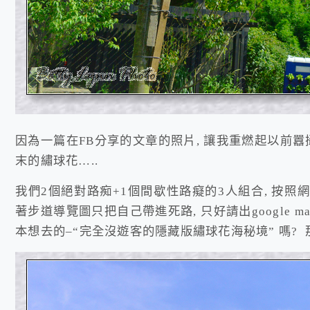
因為一篇在FB分享的文章的照片, 讓我重燃起以前囂
末的繡球花…..
我們2個絕對路痴+1個間歇性路癡的3人組合, 按照
著步道導覽圖只把自己帶進死路, 只好請出google 
本想去的–“完全沒遊客的隱藏版繡球花海秘境” 嗎? 那