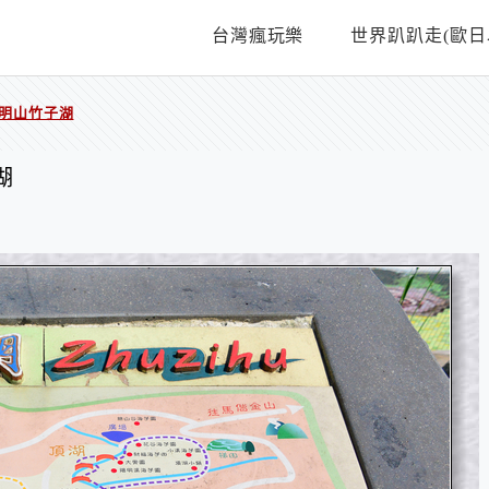
台灣瘋玩樂
世界趴趴走(歐日
陽明山竹子湖
湖