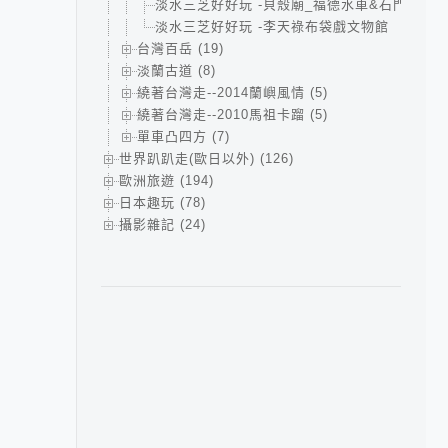
淡水三芝好好玩 -貝殼廟_福德水車&石門婚紗
淡水三芝好好玩 -李天祿布袋戲文物館
台灣百岳 (19)
淡蘭古道 (8)
繞著台灣走--2014蘭嶼風情 (5)
繞著台灣走--2010馬祖卡蹓 (5)
單車凸四方 (7)
世界趴趴走(歐日以外) (126)
歐洲旅遊 (194)
日本趣玩 (78)
攝影雜記 (24)