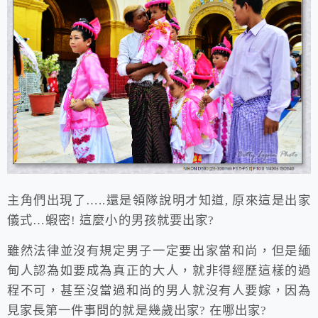
主角們出現了…..還是領隊說明才知道, 原來這是出家
儀式…蝦密! 這麼小的男孩就要出家?
雖然法律並沒有規定男子一定要出家當和尚，但是緬
甸人認為如要成為真正的大人，就非得經歷這樣的過
程不可，甚至沒當過和尚的男人就沒有人要嫁，因為
見家長第一件事問的就是幾歲出家? 在哪出家?