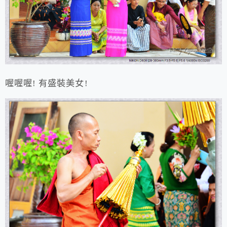
喔喔喔! 有盛裝美女!