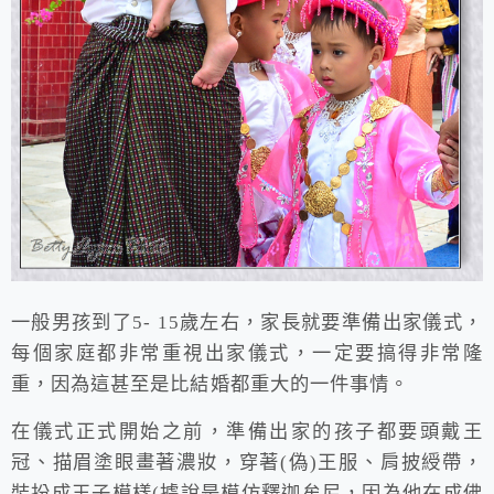
一般男孩到了5- 15歲左右，家長就要準備出家儀式，
每個家庭都非常重視出家儀式，一定要搞得非常隆
重，因為這甚至是比結婚都重大的一件事情。
在儀式正式開始之前，準備出家的孩子都要頭戴王
冠、描眉塗眼畫著濃妝，穿著(偽)王服、肩披綬帶，
裝扮成王子模樣(據說是模仿釋迦牟尼，因為他在成佛