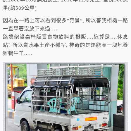
里(約589公里)
因為在一路上可以看到很多”奇景”, 所以害我相機一路
一直舉著沒放下來過….
路邊架設桌椅販賣食物飲料的攤販….這算是….休息
站? 所以賣水果土產不稀罕, 神奇的是還能圈一塊地養
雞鴨牛羊…..