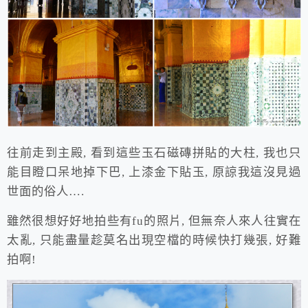
往前走到主殿, 看到這些玉石磁磚拼貼的大柱, 我也只
能目瞪口呆地掉下巴, 上漆金下貼玉, 原諒我這沒見過
世面的俗人….
雖然很想好好地拍些有fu的照片, 但無奈人來人往實在
太亂, 只能盡量趁莫名出現空檔的時候快打幾張, 好難
拍啊!