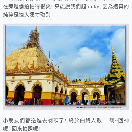
在旁邊偷拍拍得很爽! 只能說我們超lucky, 因為這真的
純粹是撞大運才碰到
小朋友們都送進去剃頭了! 終於曲終人散….啊~回神
囉! 回來拍照囉!