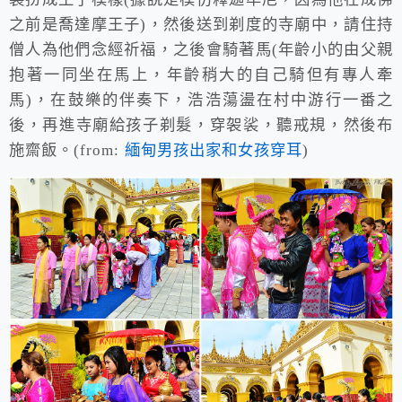
之前是喬達摩王子)，然後送到剃度的寺廟中，請住持
僧人為他們念經祈福，之後會騎著馬(年齡小的由父親
抱著一同坐在馬上，年齡稍大的自己騎但有專人牽
馬)，在鼓樂的伴奏下，浩浩蕩盪在村中游行一番之
後，再進寺廟給孩子剃髮，穿袈裟，聽戒規，然後布
施齋飯。(from:
緬甸男孩出家和女孩穿耳
)