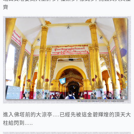
齊
進入佛塔前的大涼亭….已經先被這金碧輝煌的頂天大
柱給閃到…..