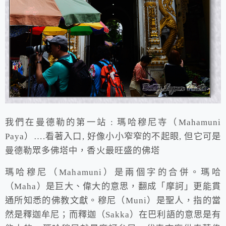
我們在曼德勒的第一站 : 瑪哈穆尼寺（Mahamuni
Paya）….看著入口, 好像小小窄窄的不起眼, 但它可是
曼德勒眾多佛塔中，香火最旺盛的佛塔
瑪哈穆尼（Mahamuni）是兩個字的合併。瑪哈
（Maha）是巨大、偉大的意思，翻成「摩訶」更能貫
通所知悉的佛教文獻。穆尼（Muni）是聖人，指的當
然是釋迦牟尼；而釋迦（Sakka）在巴利語的意思是有