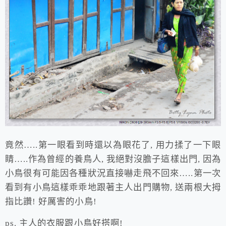
竟然…..第一眼看到時還以為眼花了, 用力揉了一下眼
睛…..作為曾經的養鳥人, 我絕對沒膽子這樣出門, 因為
小鳥很有可能因各種狀況直接嚇走飛不回來…..第一次
看到有小鳥這樣乖乖地跟著主人出門購物, 送兩根大拇
指比讚! 好厲害的小鳥!
ps. 主人的衣服跟小鳥好搭啊!