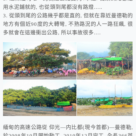
用水泥鋪就的, 也從頭到尾都沒有路燈…..
3. 從頭到尾的公路幾乎都是直的, 但就在靠近曼德勒的
地方有個近90度的大轉彎, 不熟路況的人一路狂飆, 很
多就會在這邊衝出公路, 所以事故很多….
緬甸的高速公路從 仰光—内比都(現今首都)—曼德勒,
於2008年10月開始動工, 2010年12月完工, 全長366英