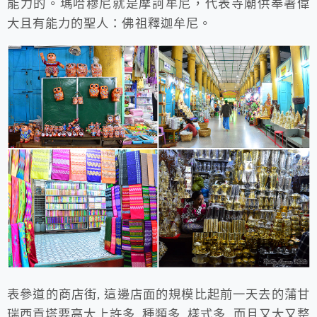
能力的。瑪哈穆尼就是摩訶牟尼，代表寺廟供奉著偉
大且有能力的聖人：佛祖釋迦牟尼。
表參道的商店街, 這邊店面的規模比起前一天去的蒲甘
瑞西貢塔要高大上許多, 種類多, 樣式多, 而且又大又整