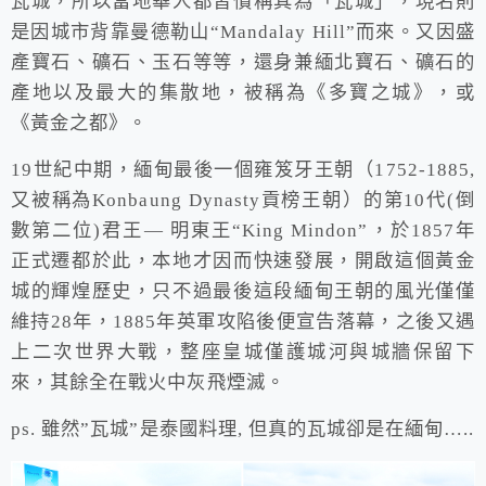
瓦城，所以當地華人都習慣稱其為「瓦城」，現名則
是因城市背靠曼德勒山“Mandalay Hill”而來。又因盛
產寶石、礦石、玉石等等，還身兼緬北寶石、礦石的
產地以及最大的集散地，被稱為《多寶之城》，或
《黃金之都》。
19世紀中期，緬甸最後一個雍笈牙王朝（1752-1885,
又被稱為Konbaung Dynasty貢榜王朝）的第10代(倒
數第二位)君王— 明東王“King Mindon”，於1857年
正式遷都於此，本地才因而快速發展，開啟這個黃金
城的輝煌歷史，只不過最後這段緬甸王朝的風光僅僅
維持28年，1885年英軍攻陷後便宣告落幕，之後又遇
上二次世界大戰，整座皇城僅護城河與城牆保留下
來，其餘全在戰火中灰飛煙滅。
ps. 雖然”瓦城”是泰國料理, 但真的瓦城卻是在緬甸…..