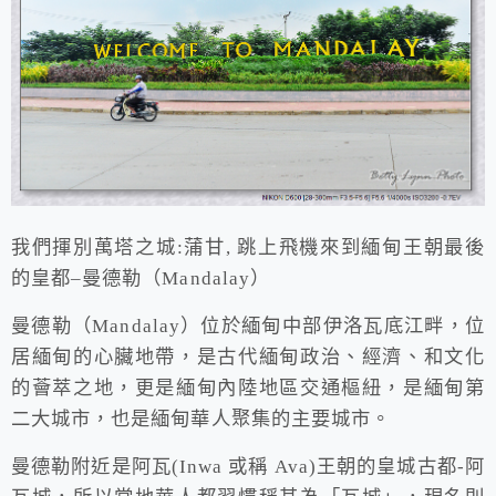
我們揮別萬塔之城:蒲甘, 跳上飛機來到緬甸王朝最後
的皇都–曼德勒（Mandalay）
曼德勒（Mandalay）位於緬甸中部伊洛瓦底江畔，位
居緬甸的心臟地帶，是古代緬甸政治、經濟、和文化
的薈萃之地，更是緬甸內陸地區交通樞紐，是緬甸第
二大城市，也是緬甸華人聚集的主要城市。
曼德勒附近是阿瓦(Inwa 或稱 Ava)王朝的皇城古都-阿