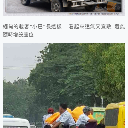
緬甸的載客”小巴”長這樣….看起來透氣又寬敞, 還能
隨時增設座位….