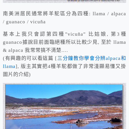
南美洲居民通常將羊駝區分為四種: llama / alpaca
/ guanaco / vicuña
基本上我只會認第四種”vicuña” 比姑娘, 第3種
guanaco據說目前面臨絕種所以比較少見, 至於 llama
& alpaca 我常常搞不清楚….
(有興趣的可以看這篇 [
三分鐘教你學會分辨alpaca和
llama
], 版主其實把4種羊駝都做了非常淺顯易懂又掛
圖片的介紹)