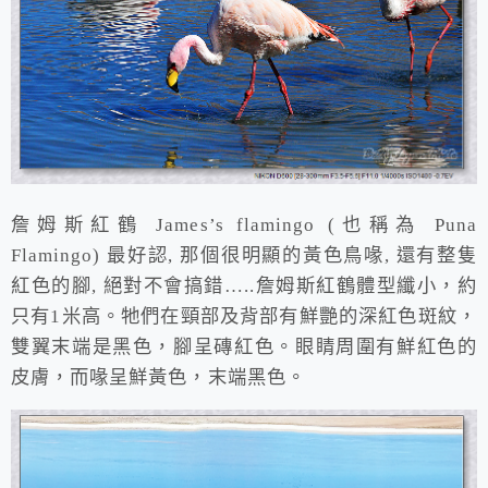
詹姆斯紅鶴 James’s flamingo (也稱為 Puna
Flamingo) 最好認, 那個很明顯的黃色鳥喙, 還有整隻
紅色的腳, 絕對不會搞錯…..詹姆斯紅鶴體型纖小，約
只有1米高。牠們在頸部及背部有鮮艷的深紅色斑紋，
雙翼末端是黑色，腳呈磚紅色。眼睛周圍有鮮紅色的
皮膚，而喙呈鮮黃色，末端黑色。