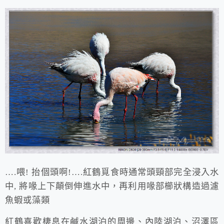
….喂! 抬個頭啊!….紅鶴覓食時通常頭頸部完全浸入水
中, 將喙上下顛倒伸進水中，再利用喙部櫛狀構造過濾
魚蝦或藻類
紅鶴喜歡棲息在鹹水湖泊的周邊、內陸湖泊、沼澤區