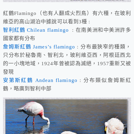
紅鶴Flamingo（也有人翻成火烈鳥）有六種，在玻利
維亞的高山湖泊中據說可以看到3種 :
智利紅鶴
Chilean flamingo
: 在南美洲和中美洲許多
國家都有分布
詹姆斯紅鶴
James’s flamingo
: 分布最狹窄的種類，
只分布於秘魯南、智利北，玻利維亞西，阿根廷西北
的一小塊地域，1924年曾被認為滅絕，1957重新又被
發現
安第斯紅鶴
Andean flamingo
: 分布類似詹姆斯紅
鶴，略廣到智利中部