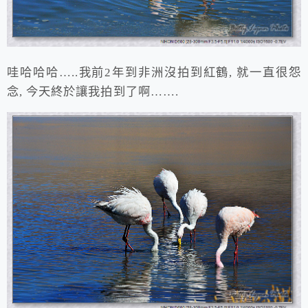
哇哈哈哈…..我前2年到非洲沒拍到紅鶴, 就一直很怨
念, 今天終於讓我拍到了啊…….