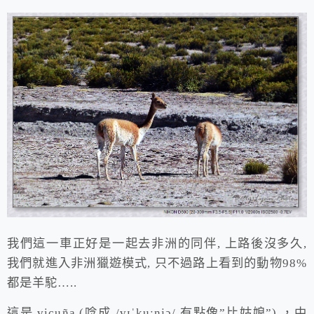
我們這一車正好是一起去非洲的同伴, 上路後沒多久,
我們就進入非洲獵遊模式, 只不過路上看到的動物98%
都是羊駝…..
這是 vicuña (唸成 /vɪˈkuːnjə/ 有點像”比姑娘”) ，中