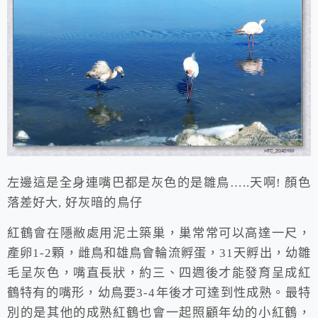
左邊這是全身連嘴巴都是灰色的是雛鳥…..天啊! 顏色
落差好大, 好灰暗的鳥仔
紅鶴會在隱敝處用泥土築巢，巢常常可以高達一尺，
產卵1-2顆，雌鳥和雄鳥會輪流孵蛋，31天孵出，幼雛
毛呈灰色，嘴直長狀，約三、四週後才能發育呈成紅
鶴特有的嘴形，幼鳥要3-4年後才可達到性成熟。最特
別的是其他的成熟紅鶴也會一起照顧年幼的小紅鶴，