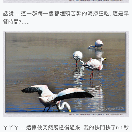
話說….這一群每一隻都埋頭苦幹的海撈狂吃, 這是早
餐時間?…..
ㄚㄚㄚ….這傢伙突然展翅衝過來, 我的快門快了0.1秒