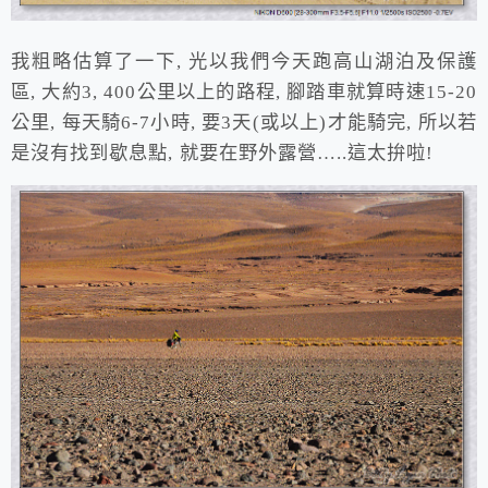
我粗略估算了一下, 光以我們今天跑高山湖泊及保護
區, 大約3, 400公里以上的路程, 腳踏車就算時速15-20
公里, 每天騎6-7小時, 要3天(或以上)才能騎完, 所以若
是沒有找到歇息點, 就要在野外露營…..這太拚啦!