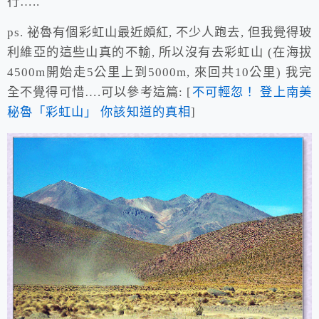
行…..
ps. 祕魯有個彩虹山最近頗紅, 不少人跑去, 但我覺得玻
利維亞的這些山真的不輸, 所以沒有去彩虹山 (在海拔
4500m開始走5公里上到5000m, 來回共10公里) 我完
全不覺得可惜….可以參考這篇: [
不可輕忽！ 登上南美
秘魯「彩虹山」 你該知道的真相
]