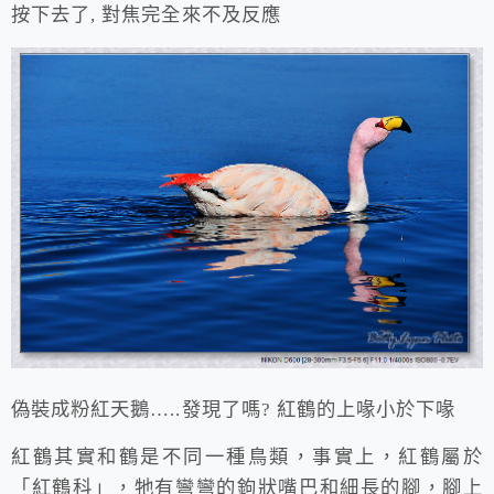
按下去了, 對焦完全來不及反應
偽裝成粉紅天鵝…..發現了嗎? 紅鶴的上喙小於下喙
紅鶴其實和鶴是不同一種鳥類，事實上，紅鶴屬於
「紅鶴科」，牠有彎彎的鉤狀嘴巴和細長的腳，腳上