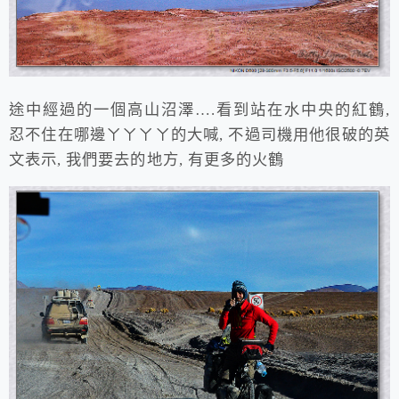
途中經過的一個高山沼澤….看到站在水中央的紅鶴,
忍不住在哪邊ㄚㄚㄚㄚ的大喊, 不過司機用他很破的英
文表示, 我們要去的地方, 有更多的火鶴