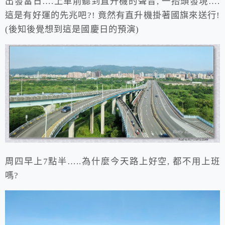
出發當日….上車前聽到直升機的聲音, 一抬頭發現….
這是有好運的先兆吧?! 竟然有直升機掛著國旗來送行!
(後知後覺想到這是國慶日的預演)
周四早上7點半…..為什麼今天路上好空, 都不用上班
嗎?