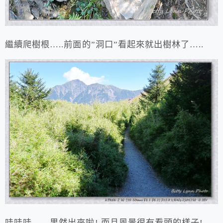
繼續爬樹根…..前面的”洞口”看起來就出樹林了…..
哇哇哇……果然出來啦! 而且風景很有看頭的樣子!