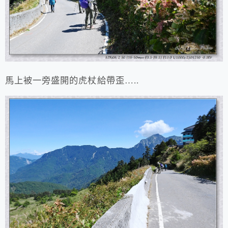
馬上被一旁盛開的虎杖給帶歪…..