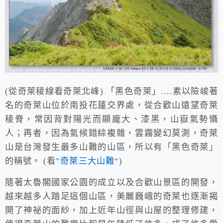
(從奇萊稜線看奇萊北峰) 「黑色奇萊」….素以險峻著
名的奇萊山位於南投花蓮交界處，從合歡山遠望奇萊
稜脊，常因背對陽光而顯龐大、漆黑，山嶽氣勢懾
人；再者，因為氣候錯綜複雜，雲霧變幻莫測，奇萊
山是台灣發生最多山難的山區，所以有「黑色奇萊」
的稱號。 (看”
奇萊三大山難
“)
隨著太魯閣國家公園的成立以及合歡山景區的開發，
越來越多人踏足這個山區，美麗巍峨的奇萊也逐漸揭
開了神祕的面紗，加上近年山徑與山屋的整理修建，