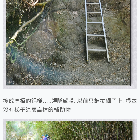
換成高檔的鋁梯…..領隊感嘆, 以前只能拉繩子上, 根本
沒有梯子這麼高檔的輔助物