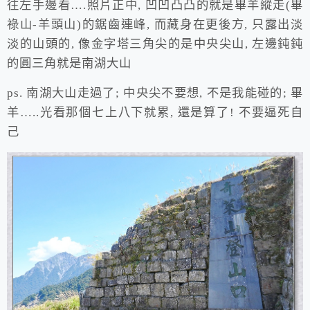
往左手邊看….照片正中, 凹凹凸凸的就是畢羊縱走(畢
祿山-羊頭山)的鋸齒連峰, 而藏身在更後方, 只露出淡
淡的山頭的, 像金字塔三角尖的是中央尖山, 左邊鈍鈍
的圓三角就是南湖大山
ps. 南湖大山走過了; 中央尖不要想, 不是我能碰的; 畢
羊…..光看那個七上八下就累, 還是算了! 不要逼死自
己