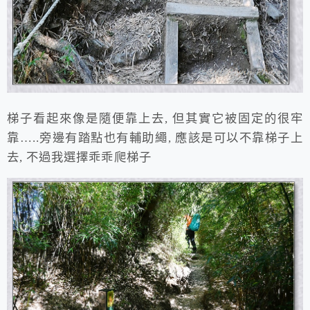
梯子看起來像是隨便靠上去, 但其實它被固定的很牢
靠…..旁邊有踏點也有輔助繩, 應該是可以不靠梯子上
去, 不過我選擇乖乖爬梯子