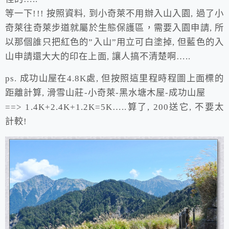
等一下!!! 按照資料, 到小奇萊不用辦入山入園, 過了小
奇萊往奇萊步道就屬於生態保護區，需要入園申請, 所
以那個誰只把紅色的”入山”用立可白塗掉, 但藍色的入
山申請還大大的印在上面, 讓人搞不清楚啊…..
ps. 成功山屋在4.8K處, 但按照這里程時程圖上面標的
距離計算, 滑雪山莊-小奇萊-黑水塘木屋-成功山屋
==> 1.4K+2.4K+1.2K=5K…..算了, 200送它, 不要太
計較!