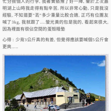
忙分揹個人的行李, 我著實猶豫了好一陣, 鑒於上次嘉
明湖上山時我走得有點辛苦, 所以非常心動, 只是我沒
經驗, 不知道要”丟”多少重量比較合適, 正巧有位團友
喊了3kg, 我就跟了….螢光黃的包是我的, 看起來很大,
因為裡面有很佔空間的蛋殼睡墊
心得 : 少背3公斤真的有差, 但覺得應該要喊個5公斤會
更爽…..