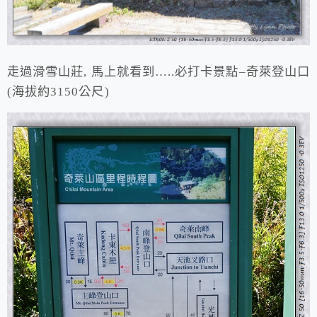
走過滑雪山莊, 馬上就看到…..必打卡景點–奇萊登山口
(海拔約3150公尺)