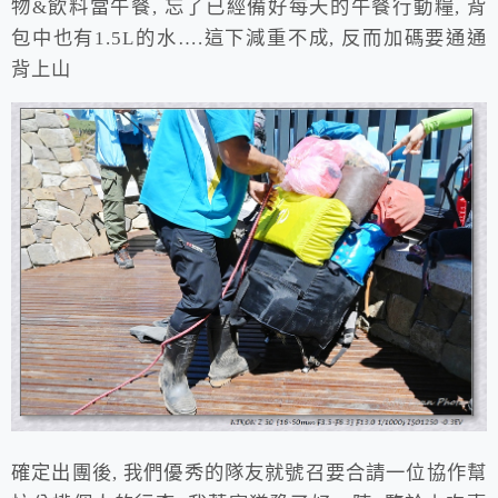
物&飲料當午餐, 忘了已經備好每天的午餐行動糧, 背
包中也有1.5L的水….這下減重不成, 反而加碼要通通
背上山
確定出團後, 我們優秀的隊友就號召要合請一位協作幫