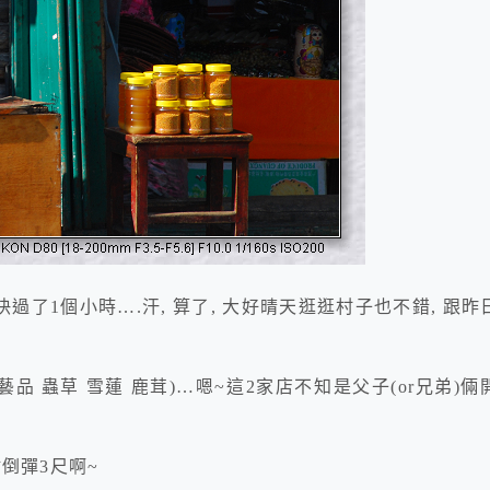
過了1個小時….汗, 算了, 大好晴天逛逛村子也不錯, 跟昨
藝品 蟲草 雪蓮 鹿茸)…嗯~
這2家店不知是父子(or兄弟)倆
點倒彈3尺啊~