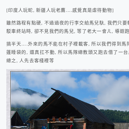
[印度人玩蛇, 新疆人玩老鷹….感覺真是虐待動物]
雖然路程有點硬, 不過過夜的行李交給馬兒馱, 我們只要
駁車終站時, 卻不見我們的馬兒, 等了老大一會ㄦ, 導遊
搞半天….外來的馬不能在村子裡載客, 所以我們得到馬隊
篷睡袋的, 還真扛不動, 所以馬隊總教頭又跑去借了一
總之, 人先去客棧裡等