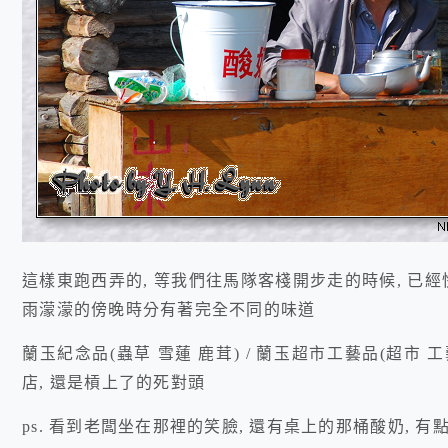
這樣東跑西弄的, 等我們往馬隊客棧開步走的時候, 已經快
雨濛濛的傍晚時分有著完全不同的味道
蘭玉紀念品(蟲草 雪蓮 鹿茸) / 蘭玉超市工藝品(超市 工
店, 還是槓上了的死對頭
ps. 看到老闆坐在那裡的笑臉, 還有桌上的那桶酸奶, 有