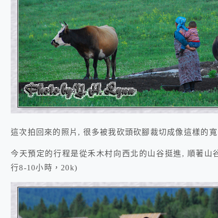
這次拍回來的照片, 很多被我砍頭砍腳裁切成像這樣的寬幅,
今天預定的行程是從禾木村向西北的山谷挺進, 順著山谷上
行8-10小時，20k
)