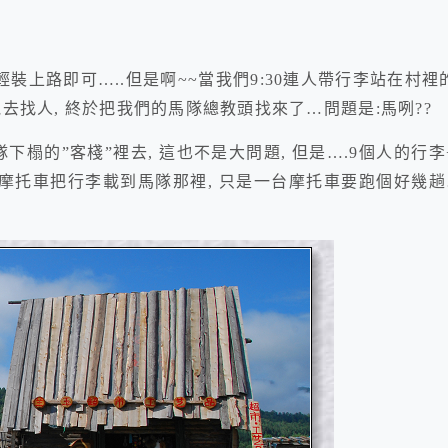
輕裝上路即可…..但是啊~~當我們9:30連人帶行李站在村裡
跑去找人, 終於把我們的馬隊總教頭找來了…問題是:馬咧??
下榻的”客棧”裡去, 這也不是大問題, 但是….9個人的行李
台摩托車把行李載到馬隊那裡, 只是一台摩托車要跑個好幾趟…