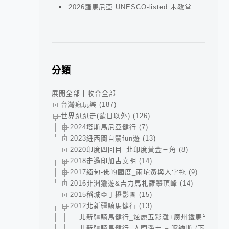
2026羅馬尼亞 UNESCO-listed 木教堂
分類
展開全部
|
收合全部
台灣瘋玩樂 (187)
世界趴趴走(歐日以外) (126)
2024塔斯馬尼亞健行 (7)
2023紐西蘭自駕fun遊 (13)
2020印度四回目_北印度黃金三角 (8)
2018走過印加古文明 (14)
2017緬甸-佛的國度_兩坨黃與人字拖 (9)
2016非洲獵遊&吉力馬札羅攀頂峰 (14)
2015稻城亞丁攝影團 (15)
2012北新疆騎馬健行 (13)
北新疆騎馬健行_炫麗五彩灘+廣州鐵馬半日遊 (
北新疆騎馬健行_人間淨土 – 喀納斯 (下)