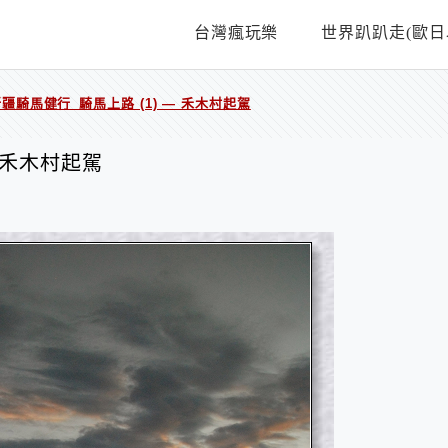
台灣瘋玩樂
世界趴趴走(歐日
疆騎馬健行_騎馬上路 (1) — 禾木村起駕
 禾木村起駕