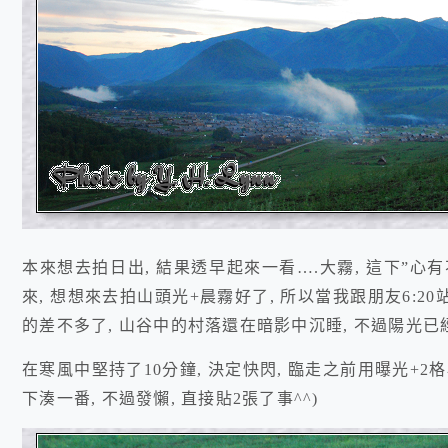
本來想去拍日出, 結果透早起來一看….大霧, 這下”
來, 想想來去拍山頭光+晨霧好了, 所以當我跟朋友6:
的差不多了, 山谷中的村落還在暗影中沉睡, 不過陽光
在寒風中堅持了10分鐘, 決定快閃, 臨走之前用曝光+2格
下湊一番, 不過發懶, 直接貼2張了事^^)