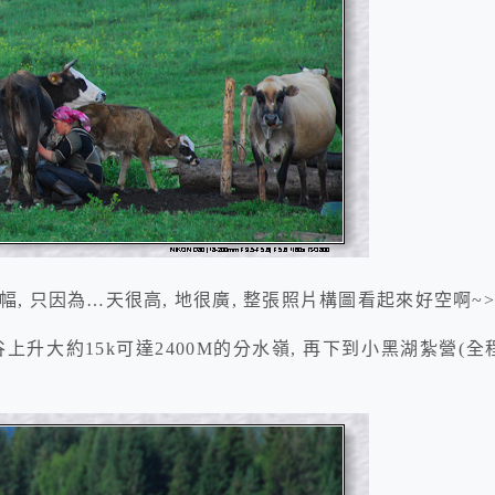
 只因為…天很高, 地很廣, 整張照片構圖看起來好空啊~>.<
升大約15k可達2400M的分水嶺, 再下到小黑湖紮營(全