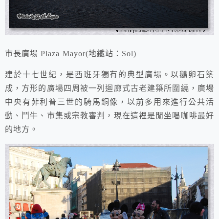
市長廣場 Plaza Mayor(地鐵站：Sol)
建於十七世紀，是西班牙獨有的典型廣場。以鵝卵石築
成，方形的廣場四周被一列迴廊式古老建築所圍繞，廣場
中央有菲利普三世的騎馬銅像，以前多用來進行公共活
動、鬥牛、市集或宗教審判，現在這裡是閒坐喝咖啡最好
的地方。