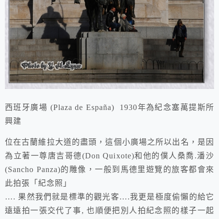
西班牙廣場 (Plaza de España) 1930年為紀念塞萬提斯所
興建
位在古蘭維拉大道的盡頭，這個小廣場之所以出名，是因
為立著一尊唐吉哥德(Don Quixote)和他的僕人桑喬.潘沙
(Sancho Panza)的雕像，一般到馬德里遊覽的旅客都會來
此拍張「紀念照」
…. 果然我們就是標準的觀光客….我更是極度偷懶的給它
遠遠拍一張交代了事, 也順便把別人拍紀念照的樣子一起