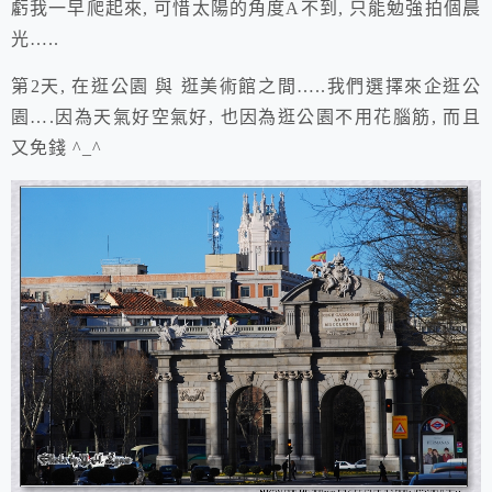
虧我一早爬起來, 可惜太陽的角度A不到, 只能勉強拍個晨
光…..
第2天, 在
逛
公園 與 逛美術館之間…..我們選擇來企逛公
園….因為
天氣好
空氣好, 也因為逛公園不用花腦筋, 而且
又免錢 ^_^