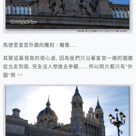
馬德里
皇宮
外牆的雕刻 / 雕像….
其實
這篇
我
寫的
很心虛, 因為我們只沿著皇宮一邊的圍牆
從北走到南, 完全沒人想進去參觀……所以照片都只有”外
圍”照 ^^