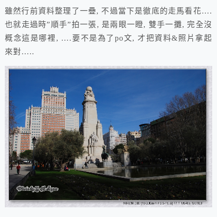
雖然行前資料整理了一疊, 不過當下
是徹底的走馬看花
….
也就走過時”順手”拍一張,
是兩眼一瞪, 雙手一攤,
完全沒
概念這是哪裡,
….要不是為了po文, 才把資料&照片拿起
來對…..