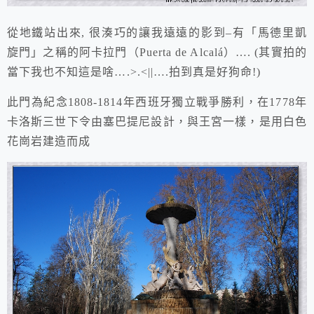
從地鐵站出來, 很湊巧的讓我
遠遠的
影到–
有「馬德里凱
旋門」之稱的
阿卡拉門（Puerta de Alcalá）…. (其實拍的
當下我也不知這是啥….>.<||….拍到真是好狗命!)
此門
為紀念1808-1814年西班牙獨立戰爭勝利
，在
1778年
卡洛斯三世下令由塞巴提尼設計，
與王宮一樣，是用白色
花崗岩建造而成