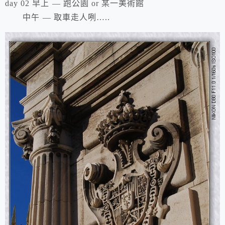
day 02 早上 — 跑公園 or 某一美術館
中午 — 取車走人咧…..