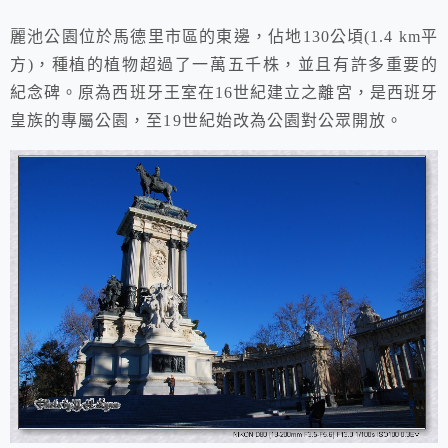
麗池公園
位於馬德里市區的東邊，
佔地130公頃(
1.4 km
平
方
)，種植的植物超過了一萬五千株，並且有許多重要的
紀念碑。原為西班牙王室在16世紀建立之離宮，是西班牙
皇族的專屬公園，至19世紀始改為公園對公眾開放。