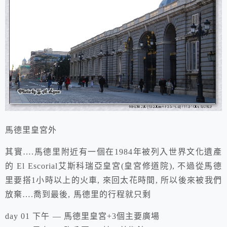
馬德里
皇宮外
其實….馬德里附近有一個
在1984年被列入世界文化遺產
的
El Escorial艾斯科瑞亞皇宮(皇宮修道院),
不過
從
馬德
里要
搭1小時以上的火車,
來回太花時間, 所以後來被我們
放棄
….喬到最後, 馬德里的行程就只剩
day 01 下午 — 馬德里皇宮+3個主要廣場