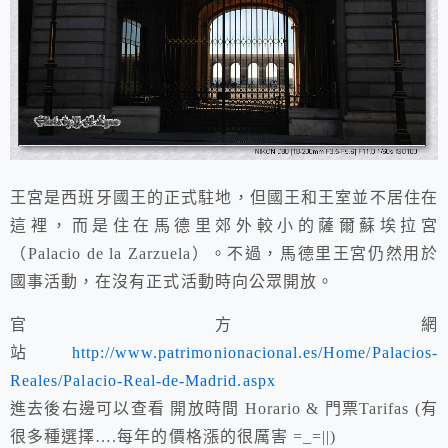
王宮
是西班牙國王的正式駐地，但
國王和王室並不居住在
這裡，而是住在馬德里郊外較小的薩爾蘇埃拉宮
（Palacio de la Zarzuela）。不過，馬德里王宮仍然用於
國事活動，在沒有正式活動時向公眾開放。
官方網
站
http://www.patrimonionacional.es/Home/Palacios-
Reales/Palacio-Real-de-Madrid.aspx
進去後右邊可以查看 開放時間 Horario & 門票Tarifas
(
有
很多種選擇….每年的價格漲的很厲害 =_=||)