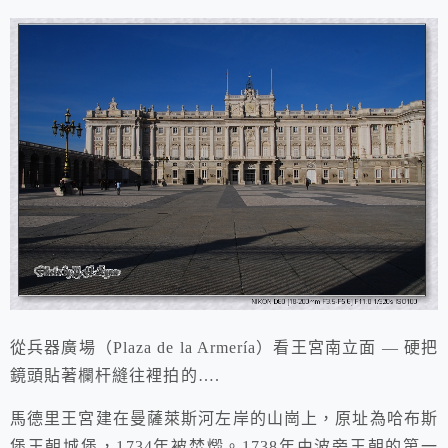
從兵器廣場
（Plaza de la Armería）
看王宮南立面 —
硬把
鏡頭貼著欄杆縫往裡拍的….
馬德里王宮建在曼薩萊斯河左岸的山崗上，原址為哈布斯
堡王朝城堡，1734年被焚燬。
1738年
由波旁王朝的第一