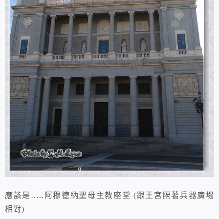
應該是…..阿穆德納聖母主教座堂 (跟
王宮隔著
兵器廣場
相對)