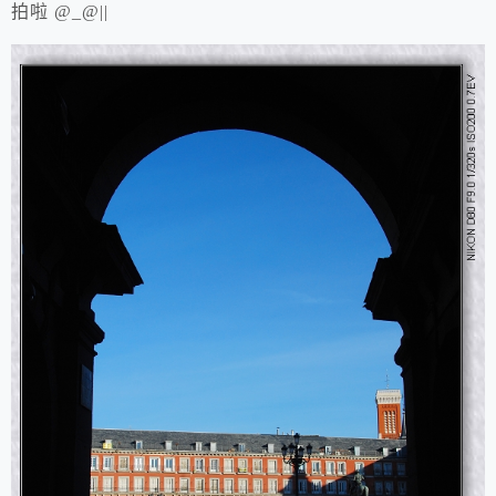
拍啦 @_@||