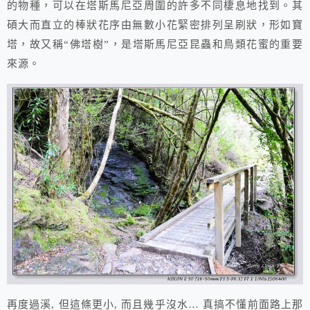
的物種，可以在塔斯馬尼亞周圍的許多不同棲息地找到。其
碩大而直立的棒狀花序由無數小花緊密排列呈刷狀，形如寶
塔，故又稱“佛塔樹”，是塔斯馬尼亞昆蟲和鳥類花蜜的重要
來源。
再度過溪, 但這條更小, 而且幾乎沒水… 真搞不懂前面路上那