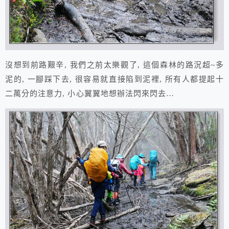
沒想到前路艱辛, 我們之前太樂觀了, 這個森林的路況超~多
泥的, 一腳踩下去, 很容易就直接陷到泥裡, 所有人都提起十
二萬分的注意力, 小心翼翼地想辦法閃來閃去…