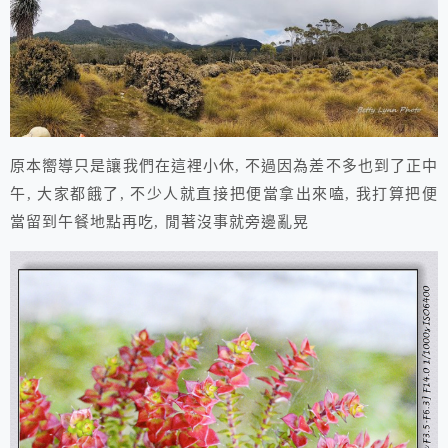
原本嚮導只是讓我們在這裡小休, 不過因為差不多也到了正中
午, 大家都餓了, 不少人就直接把便當拿出來嗑, 我打算把便
當留到午餐地點再吃, 閒著沒事就旁邊亂晃