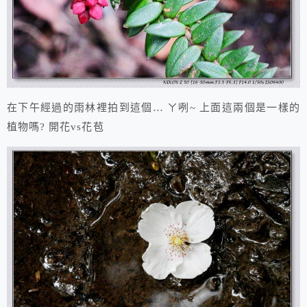
在下午經過的雨林裡拍到這個… ㄚ咧~ 上面這兩個是一樣的
植物嗎? 開花vs花苞