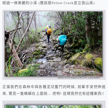
經過一條美麗的小溪 (應該是Pelion Creek皮立翁山溪)
正當我們在森林中與各種泥坑奮鬥的時候, 前輩手突然伸過
來, 驚見一隻螞蟥在上面扭… 挖咧! 這裡竟然也有這種東西!!