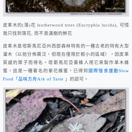
皮革木的(落)花 leatherwood trees (Eucryphia lucida), 可惜
我只找到落花, 而不是滿樹的鮮花
皮革木是塔斯馬尼亞州西部森林特有的一種古老的特有大型
灌木（以前分佈廣泛，但現在僅限於較小的區域），因皮革
質感的葉子而得名。塔斯馬尼亞養蜂人用它來製作革木蜂
蜜，這是一種著名的單花蜂蜜，已得到
國際慢食運動Slow
Food「品味方舟Ark of Taste 」
的認可。