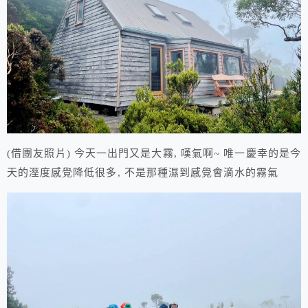
(借團友照片) 今天一出門又是大霧, 嘆氣啊~ 唯一慶幸的是今
天的溼度感覺降低很多, 不是那種濕到感覺會滴水的霧氣