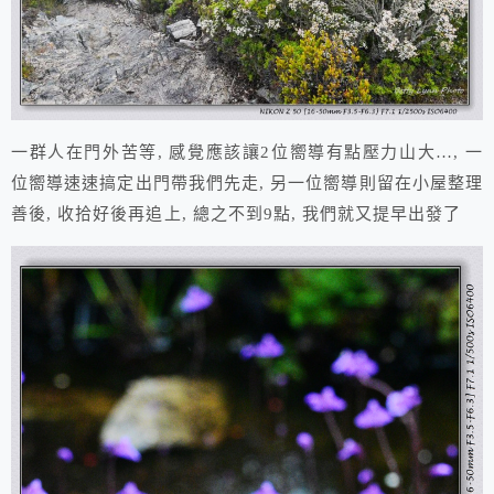
一群人在門外苦等, 感覺應該讓2位嚮導有點壓力山大…, 一
位嚮導速速搞定出門帶我們先走, 另一位嚮導則留在小屋整理
善後, 收拾好後再追上, 總之不到9點, 我們就又提早出發了