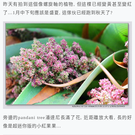
昨天有拍到這個像螺旋軸的植物, 但這棵已經變黃甚至變紅
了…1月中下旬應該是盛夏, 這傢伙已經跑到秋天了?
旁邊的pandani tree潘達尼長滿了花, 近距離放大看, 長的好
像是超迷你版的小紅果果…