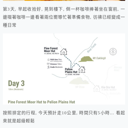
第3天, 早起收拾好, 晃到樓下, 倒一杯咖啡捧著坐在窗前, 一
邊啜著咖啡一邊看著兩位嚮導忙著準備食物, 彷彿已經變成一
種日常
按照排定的行程, 今天預計走10公里, 時間只有5小時… 看起
來就是超級輕鬆