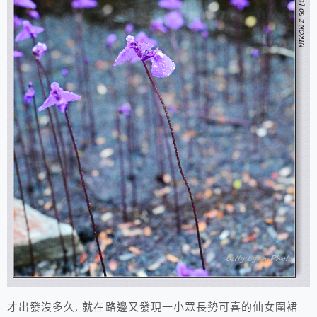
才出發沒多久, 就在路邊又發現一小眾長勢可喜的仙女圍裙