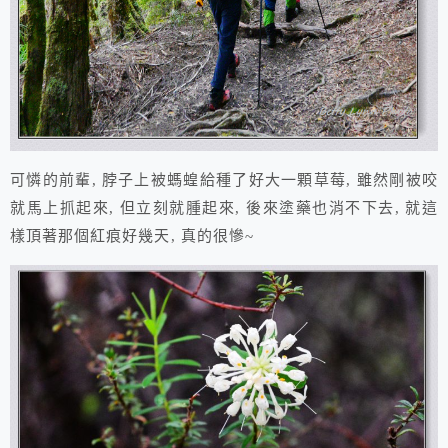
可憐的前輩, 脖子上被螞蝗給種了好大一顆草莓, 雖然剛被咬
就馬上抓起來, 但立刻就腫起來, 後來塗藥也消不下去, 就這
樣頂著那個紅痕好幾天, 真的很慘~