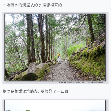
一堆積水的爛泥坑的水是哪裡來的
終於脫離爛泥坑路段, 總算鬆了一口氣