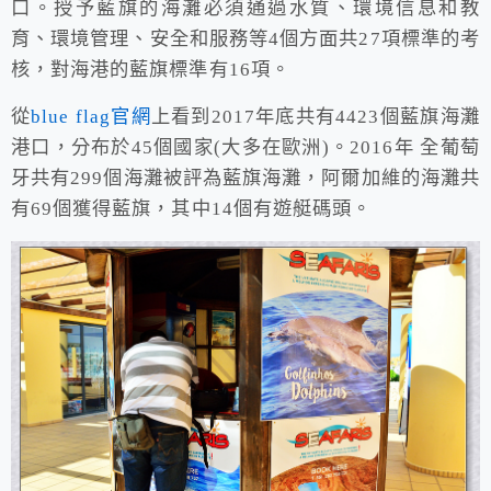
口。授予藍旗的海灘必須通過水質、環境信息和教
育、環境管理、安全和服務等4個方面共27項標準的考
核，對海港的藍旗標準有16項。
從
blue flag官網
上看到2017年底共有4423個藍旗海灘
港口，分布於45個國家(大多在歐洲)。2016年 全葡萄
牙共有299個海灘被評為藍旗海灘，阿爾加維的海灘共
有69個獲得藍旗，其中14個有遊艇碼頭。