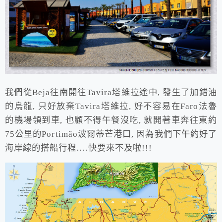
我們從Beja往南開往Tavira塔維拉途中, 發生了加錯油
的烏龍, 只好放棄Tavira塔維拉, 好不容易在Faro法魯
的機場領到車, 也顧不得午餐沒吃, 就開著車奔往東約
75公里的Portimão波爾蒂芒港口, 因為我們下午約好了
海岸線的搭船行程….快要來不及啦!!!