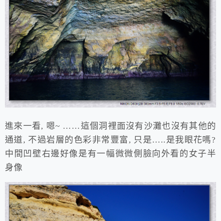
進來一看, 嗯~ ……這個洞裡面沒有沙灘也沒有其他的
通道, 不過岩層的色彩非常豐富, 只是…..是我眼花嗎?
中間凹壁右邊好像是有一幅微微側臉向外看的女子半
身像