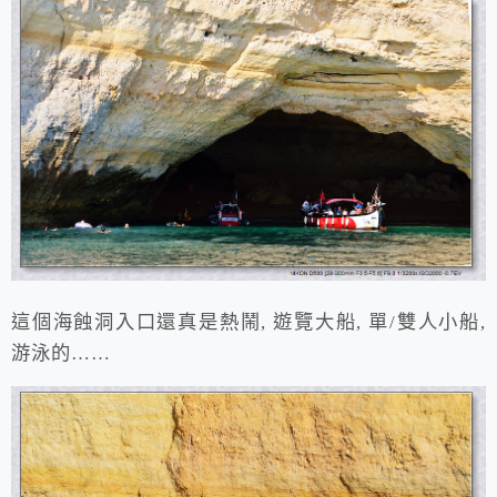
這個海蝕洞入口還真是熱鬧, 遊覽大船, 單/雙人小船,
游泳的……