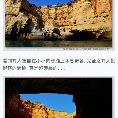
看到有人獨自在小小的沙灘上休息野餐, 完全沒有大批
遊客的騷擾, 真是超羨慕的…..