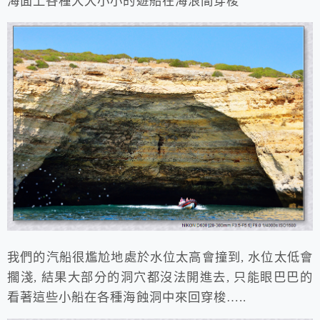
海面上各種大大小小的遊船在海浪間穿梭
我們的汽船很尷尬地處於水位太高會撞到, 水位太低會
擱淺, 結果大部分的洞穴都沒法開進去, 只能眼巴巴的
看著這些小船在各種海蝕洞中來回穿梭…..