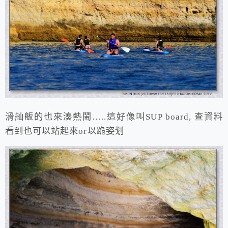
滑舢舨的也來湊熱鬧…..這好像叫SUP board, 查資料
看到也可以站起來or以跪姿划