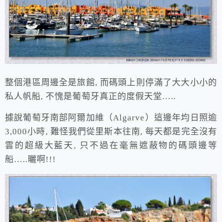
整個港區周邊全是旅館, 而碼頭上則停滿了大大小小的
私人帆船, 不愧是葡萄牙真正的度假天堂…..
據說葡萄牙南部阿爾加維（Algarve）這邊年均日照逾
3,000小時, 難怪我們從里斯本往南, 每天都是完全沒有
雲的超級大藍天, 只不過在毫無遮蔽物的碼頭邊等
船…..曬啊!!!