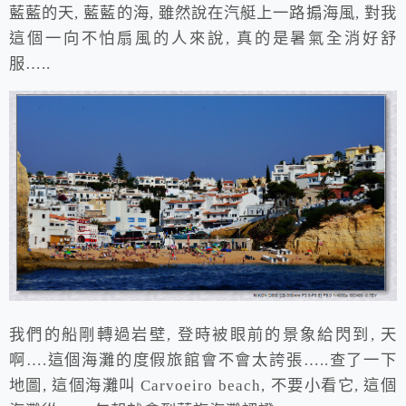
藍藍的天, 藍藍的海, 雖然說在汽艇上一路搧海風, 對我
這個一向不怕扇風的人來說, 真的是暑氣全消好舒
服…..
我們的船剛轉過岩壁, 登時被眼前的景象給閃到, 天
啊….這個海灘的度假旅館會不會太誇張…..查了一下
地圖, 這個海灘叫 Carvoeiro beach, 不要小看它, 這個