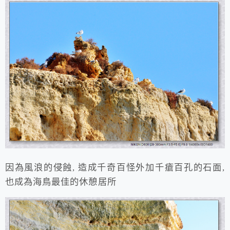
因為風浪的侵蝕, 造成千奇百怪外加千瘡百孔的石面,
也成為海鳥最佳的休憩居所