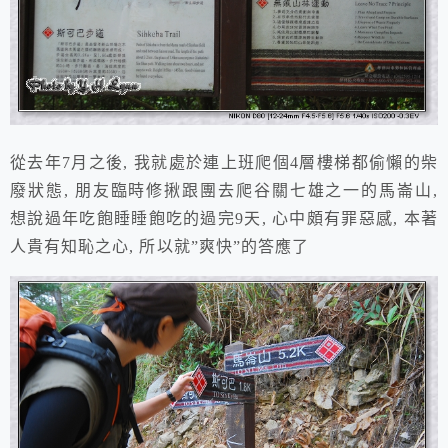
從去年7月之後, 我就處於連上班爬個4層樓梯都偷懶的柴
廢狀態, 朋友臨時修揪跟團去爬谷關七雄之一的馬崙山,
想說過年吃飽睡睡飽吃的過完9天, 心中頗有罪惡感, 本著
人貴有知恥之心, 所以就”爽快”的答應了