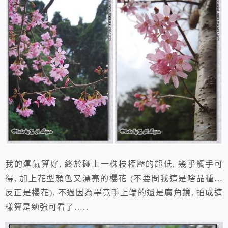
我的運氣算好, 終於碰上一株枝椏壓的超低, 幾乎觸手可
得, 加上花型顏色又漂亮的櫻花 (不要問我這是啥品種…
反正是櫻花), 不過因為畢竟手上端的還是廣角鏡, 拍成這
樣算是勉強可看了…..