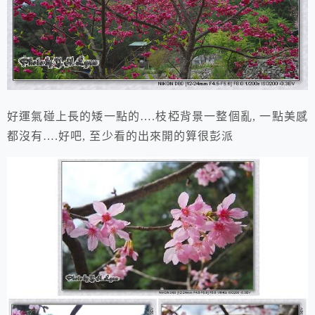
好運氣碰上長的矮一點的….枝椏背景一整個亂, 一點美感
都沒有….好吧, 至少看的出來開的算很彭派