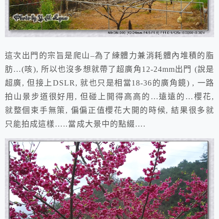
這次出門的宗旨是爬山–為了練體力兼消耗體內堆積的脂
肪…(咳), 所以也沒多想就帶了超廣角12-24mm出門 (說是
超廣, 但接上DSLR, 就也只是相當18-36的廣角鏡) , 一路
拍山景步道很好用, 但碰上開得高高的…遠遠的…櫻花,
就整個束手無策, 偏偏正值櫻花大開的時候, 結果很多就
只能拍成這樣…..當成大景中的點綴….