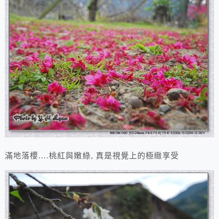
滿地落櫻….桃紅與嫩綠, 真是視覺上的極緻享受