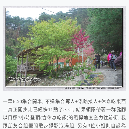
一早6:50集合開車, 不過集合等人+沿路接人+休息吃東西
—真正開步走已經快11點了>.<||, 結果領隊帶著一群健腳
以目標7小時登頂(含休息吃飯)的剽悍速度全力往前衝, 我
跟朋友合組優閒散步攝影泡湯組, 另有3位小姐則自詡為