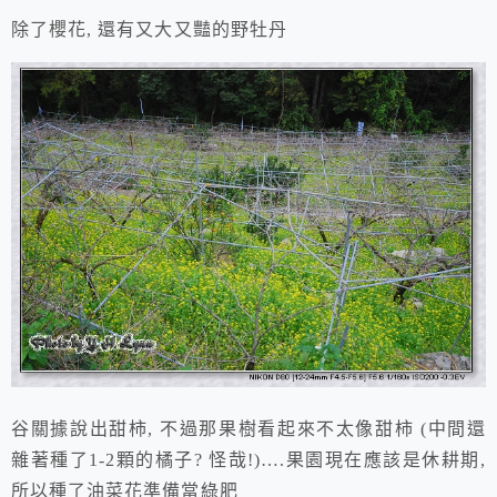
除了櫻花, 還有又大又豔的野牡丹
谷關據說出甜柿, 不過那果樹看起來不太像甜柿 (中間還
雜著種了1-2顆的橘子? 怪哉!)….果園現在應該是休耕期,
所以種了油菜花準備當綠肥