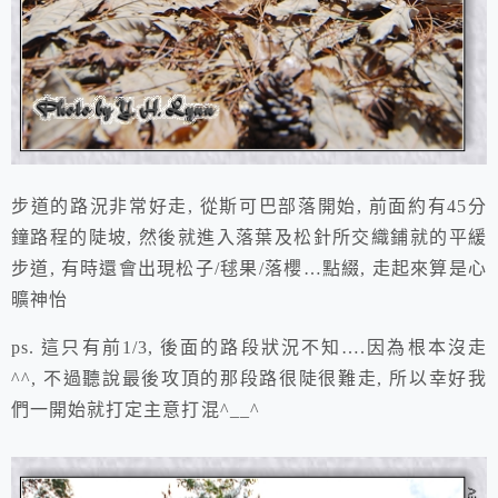
步道的路況非常好走, 從斯可巴部落開始, 前面約有45分
鐘路程的陡坡, 然後就進入落葉及松針所交織鋪就的平緩
步道, 有時還會出現松子/毬果/落櫻…點綴, 走起來算是心
曠神怡
ps. 這只有前1/3, 後面的路段狀況不知….因為根本沒走
^^, 不過聽說最後攻頂的那段路很陡很難走, 所以幸好我
們一開始就打定主意打混^__^