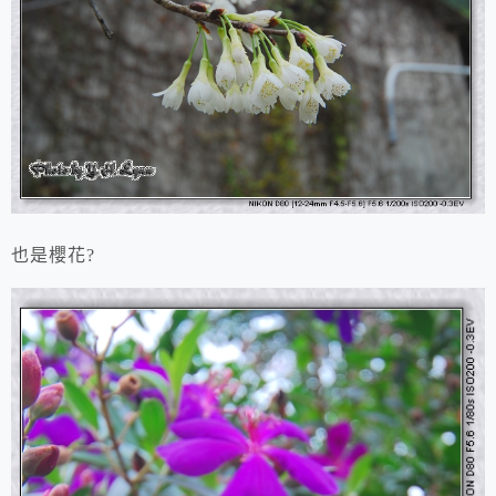
也是櫻花?