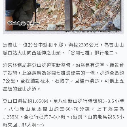
馬崙山－位於台中縣和平鄉，海拔2305公尺，為雪山山
脈白姑大山向西延伸之山頭，「谷關七雄」排行老二。
近來林務局將登山步道重新整修，沿途建有涼亭、觀景台
等設施，此路線應為谷關七雄最優美的一條，步道全長約
7公里，全程鋪設枕木、石階等，且標示清楚，可稱上五
星級的登山步道。
登山口海拔约1,050M，至八仙新山步行時間約3~3.5小時
，八仙新山至馬崙山約需60~70分鐘，上下落差為
1,255M，全程行程約7-8小時。(碰到下山的老鳥說5.5小
時來回…非人啊~~)