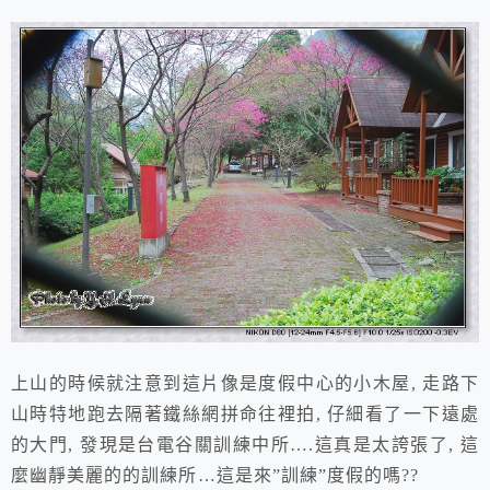
上山的時候就注意到這片像是度假中心的小木屋, 走路下
山時特地跑去隔著鐵絲網拼命往裡拍, 仔細看了一下遠處
的大門, 發現是台電谷關訓練中所….這真是太誇張了, 這
麼幽靜美麗的的訓練所…這是來”訓練”度假的嗎??