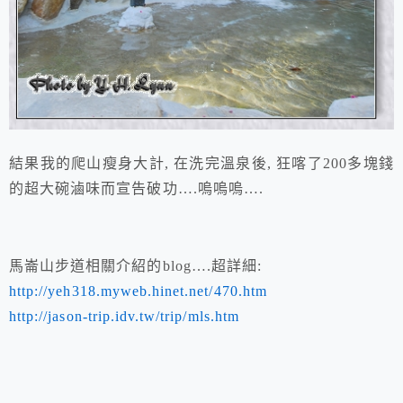
結果我的爬山瘦身大計, 在洗完溫泉後, 狂喀了200多塊錢
的超大碗滷味而宣告破功….嗚嗚嗚….
馬崙山步道相關介紹的blog….超詳細:
http://yeh318.myweb.hinet.net/470.htm
http://jason-trip.idv.tw/trip/mls.htm