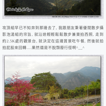
攻頂組早已不知奔到那邊去了, 我跟朋友秉著優閒散步攝
影泡湯組的宗旨, 就沿途輕輕鬆鬆散步兼東拍西照, 走到
約2.5K處的觀景台, 就決定在這邊賞景吃午餐, 然後就拍
拍屁股來回轉….果然還是不脫頹廢行徑啊^__^