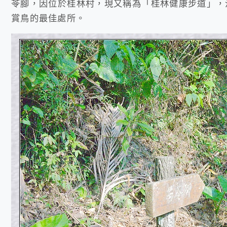
苓腳，因位於桂林村，現又稱為「桂林健康步道」，
賞鳥的最佳處所。