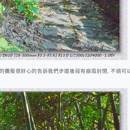
旁的攤販很好心的告訴我們步道後段有崩塌封閉, 不過可