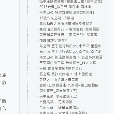
攝手座露營基地+金龍山日出+蓮華池散策
2018走春_特富野-麟趾山-鹿林山
阿里山の 特富野古道漫遊(2018補)
17歲少女之湖–松蘿湖
驚心動魄之鳶嘴稍來國家步道縱走
嘉義瑞里輕鬆行 – 瑞太古道+綠色隧道
嘉義瑞里輕鬆行 – 圓潭自然生態園區
加羅湖2017跨年行
島之南-墾丁健行趴趴go_小百岳-里龍山
島之南-墾丁健行趴趴go_南仁山/南仁湖生態保
阿里山の 鄒族達邦部落 & 鳥占亭步道漫遊
苗栗南庄小百岳 神仙縱走_非人之路
南投 武界壩古道撩K輕鬆行
蕨之路-瓦拉米步道 & 池上隨便遊
立馬
走訪太平山步道之未完成
”散
宜蘭2日步道漫走-九寮溪&福山植物園
雨中花蓮_陽光錐麓 (下)
雨中花蓮_陽光錐麓 (上)
下販
台南風華 – 花團錦簇
台南風華 – 騎單車搧海風
為苦
台南風華 – 古早味 (古廟新妝)