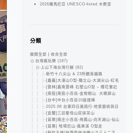
2026羅馬尼亞 UNESCO-listed 木教堂
分類
展開全部
|
收合全部
台灣瘋玩樂 (187)
上山下海台灣行腳 (92)
新竹十八尖山 & 23所觀音遍路
[嘉義]大凍山O型-獨立山-大湖尖山-紅毛埤山小
[雲林]嘉南雲峰.石壁山O型 – 櫻花筆記
[南投]南投小百岳-金柑樹山. 大橫屏山
[台中]中台小百岳10座達陣
2025.08 台東四日風雨行-地景藝術與日出的小
[宜蘭]三訪聖母山莊抹茶山
[苗栗]南庄小百岳-飛鳳山-向天湖山-仙山
[苗栗] 哈堪尼山-風美溪 O型走
[新竹五峰]迷霧森林油羅山之三上二下