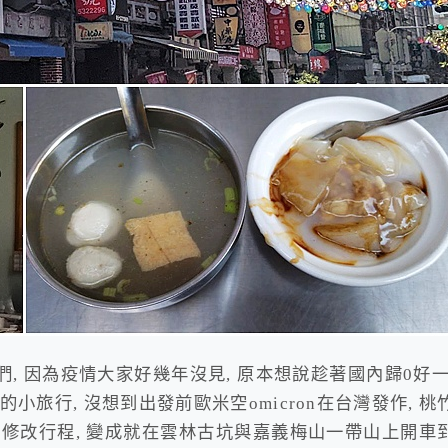
們, 因為疫情大家好幾年沒見, 原本想說趁著國內歸0好一
小旅行, 沒想到出發前歐米空omicron在台灣發作, 桃
急修改行程, 變成就在雲林古坑與嘉義梅山一帶山上開車