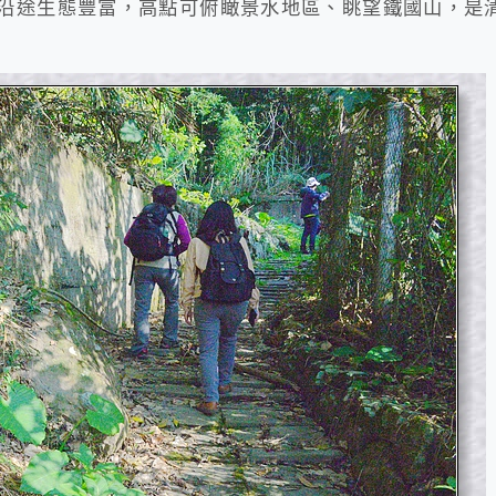
沿途生態豐富，高點可俯瞰景水地區、眺望鐵國山，是