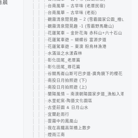
清晨
台南風華 – 古早味 (老厝民宿)
台南風華 – 古早味 (老街)
觀霧清泉閒晃趣 – 2 (雪霸國家公園_檜山巨木
觀霧清泉閒晃趣 -1 (雪霸野馬瞰山)
花蓮駕車 – 金針花海 赤科山+六十石山
花蓮駕車遊 – 蝴蝶谷 富源步道
花蓮駕車遊 – 東澳 粉鳥林漁港
水滿溢之水漾森林
彰化田尾_老厝篇
彰化田尾_尋花篇
谷關馬崙山斯可巴步道-廣角鏡下的櫻花
南投日月拍照遊 (下)
南投日月拍照遊 (上)
蘭陽風情 – 南澳朝陽國家步道_漁船入港
水里蛇窯-陶藝文化園區
古堡莊園 & 日月山水
宜蘭赴雨行
雲霧中的鳳凰山
我在高鐵高架橋上散步
煙雨江南