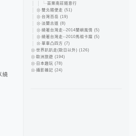
苗栗南莊隨意行
雙北隨便走 (51)
台灣百岳 (19)
淡蘭古道 (8)
繞著台灣走--2014蘭嶼風情 (5)
繞著台灣走--2010馬祖卡蹓 (5)
單車凸四方 (7)
世界趴趴走(歐日以外) (126)
歐洲旅遊 (194)
日本趣玩 (78)
攝影雜記 (24)
以繞