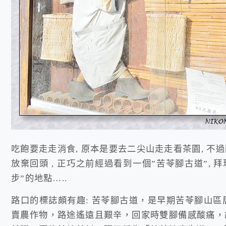
吃飽要走走消食, 原本是要去二尖山走走看茶園, 不過
放棄回頭 , 正巧之前經過看到一個”苦苓腳古道”, 
步”的地點…..
路口的標誌頗有趣: 苦苓腳古道，是早期苦苓腳山
賣農作物，路途遙遠且艱辛，回家時雙腳備感酸痛，故