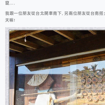
竄….
我跟一位朋友從台北開車南下, 另兩位朋友從台南搭
天嘛!