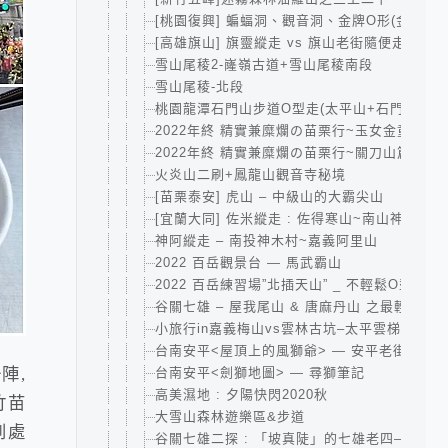
[桃園復興] 蝙蝠洞、觀音洞、金牌O形(金平山
[高雄旗山] 旗靈縱走 vs 旗山老街隨便走
雪山尾稜2-嶐嶺古道+雪山尾稜南段
雪山尾稜-北段
桃園龍潭石門山步道O型走(太平山+石門山+小
2022年終 精實兼糜爛の苗栗行~玉女金童汶水
2022年終 精實兼糜爛の苗栗行~關刀山篇
火炎山二刷+鳳龍山觀音寺秘境
[苗栗泰安] 虎山 – 中級山的大霸尖山
[宜蘭大同] 佐米縱走 : 佐得寒山~南山神木群~
神阿縱走 – 南投神木村~嘉義阿里山
2022 百岳觀景台 — 馬武霸山
2022 百岳練習場”北插天山” _ 不輕鬆O型-賀
谷關七雄 – 屋我尾山 & 唐麻丹山 之最輕鬆攻
小旅行in嘉義梅山vs雲林古坑–太平雲梯、大尖
台南安平<屋頂上的風獅爺> — 安平老街亂走
陣,
台南安平<劍獅地圖> — 尋獅筆記
高美濕地 : 夕陽快閃2020秋
竹苗
大雪山森林遊樂區&步道
到處
谷關七雄二探 : 「坡真陡」的七雄老四—波津