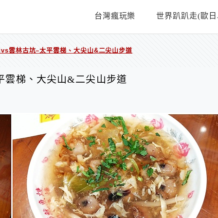
台灣瘋玩樂
世界趴趴走(歐日
山vs雲林古坑–太平雲梯、大尖山&二尖山步道
太平雲梯、大尖山&二尖山步道