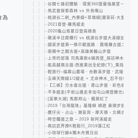
谷關七雄初體驗 : 環景360度最強展望－東卯山
馬武督探索森林 vs 外鳥嘴山
食為
桃源谷二刷_內寮線+草嶺線[蕭家莊-大里]
2021首登-羅馬縱走
2020龜山島夏日登高繞島
礁溪半日糜爛行 vs 桃源谷步道大溪線加碼草
國家步道第一條示範道路 : 霞喀羅古道二日｜清
南橫中之關古道+高雄美輪山步道
上帝的部落 司馬庫斯&鎮西堡_探訪神木群
能高越嶺古道-西進東出全紀錄(下)_東段+花草
輕旅行–福壽山農場．合歡溪步道．武陵農場
五峰天際線1/2縱走 + 尤命神木_忍不住喊救
【三峽】分水崙古道．鳶山步道．彩色岩壁
平多縱走(平岩山連走多加屯山順登勝光山)
[苗栗大湖] 馬那邦山．楓葉紅了
2019「台灣龍珠」基隆嶼 順遊 鼻頭步道．潮境
鷹仔尖、占山、潮音洞、摩天嶺、北橫古道、觀
時空鐵道之旅 – 2019 新阿溪縱走
再訪武界撩K輕鬆行_2019滿江紅
小琉球行腳&獨木舟賞日出