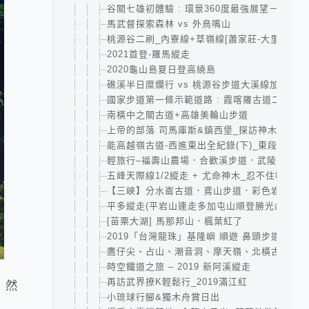
谷關七雄初體驗 : 環景360度最強展望－東卯山
馬武督探索森林 vs 外鳥嘴山
桃源谷二刷_內寮線+草嶺線[蕭家莊-大里]
2021首登-羅馬縱走
2020龜山島夏日登高繞島
礁溪半日糜爛行 vs 桃源谷步道大溪線加碼草
國家步道第一條示範道路 : 霞喀羅古道二日｜清
南橫中之關古道+高雄美輪山步道
上帝的部落 司馬庫斯&鎮西堡_探訪神木群
能高越嶺古道-西進東出全紀錄(下)_東段+花草
輕旅行–福壽山農場．合歡溪步道．武陵農場
五峰天際線1/2縱走 + 尤命神木_忍不住喊救
【三峽】分水崙古道．鳶山步道．彩色岩壁
平多縱走(平岩山連走多加屯山順登勝光山)
[苗栗大湖] 馬那邦山．楓葉紅了
2019「台灣龍珠」基隆嶼 順遊 鼻頭步道．潮境
鷹仔尖、占山、潮音洞、摩天嶺、北橫古道、觀
時空鐵道之旅 – 2019 新阿溪縱走
再訪武界撩K輕鬆行_2019滿江紅
 然
小琉球行腳&獨木舟賞日出