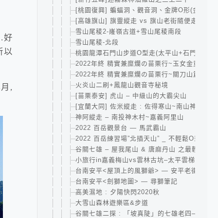
[桃園復興] 蝙蝠洞、觀音洞、金牌O形(金平山
[高雄旗山] 旗靈縱走 vs 旗山老街隨便走
雪山尾稜2-嶐嶺古道+雪山尾稜南段
.好
雪山尾稜-北段
所以
桃園龍潭石門山步道O型走(太平山+石門山+小
2022年終 精實兼糜爛の苗栗行~玉女金童汶水
2022年終 精實兼糜爛の苗栗行~關刀山篇
火炎山二刷+鳳龍山觀音寺秘境
月,
[苗栗泰安] 虎山 – 中級山的大霸尖山
[宜蘭大同] 佐米縱走 : 佐得寒山~南山神木群~
神阿縱走 – 南投神木村~嘉義阿里山
2022 百岳觀景台 — 馬武霸山
2022 百岳練習場”北插天山” _ 不輕鬆O型-賀
谷關七雄 – 屋我尾山 & 唐麻丹山 之最輕鬆攻
小旅行in嘉義梅山vs雲林古坑–太平雲梯、大尖
台南安平<屋頂上的風獅爺> — 安平老街亂走
台南安平<劍獅地圖> — 尋獅筆記
高美濕地 : 夕陽快閃2020秋
大雪山森林遊樂區&步道
谷關七雄二探 : 「坡真陡」的七雄老四—波津