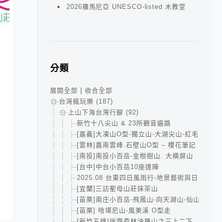
2026羅馬尼亞 UNESCO-listed 木教堂
分類
展開全部
|
收合全部
台灣瘋玩樂 (187)
上山下海台灣行腳 (92)
新竹十八尖山 & 23所觀音遍路
[嘉義]大凍山O型-獨立山-大湖尖山-紅毛埤山小
[雲林]嘉南雲峰.石壁山O型 – 櫻花筆記
[南投]南投小百岳-金柑樹山. 大橫屏山
[台中]中台小百岳10座達陣
2025.08 台東四日風雨行-地景藝術與日出的小
[宜蘭]三訪聖母山莊抹茶山
[苗栗]南庄小百岳-飛鳳山-向天湖山-仙山
[苗栗] 哈堪尼山-風美溪 O型走
[新竹五峰]迷霧森林油羅山之三上二下