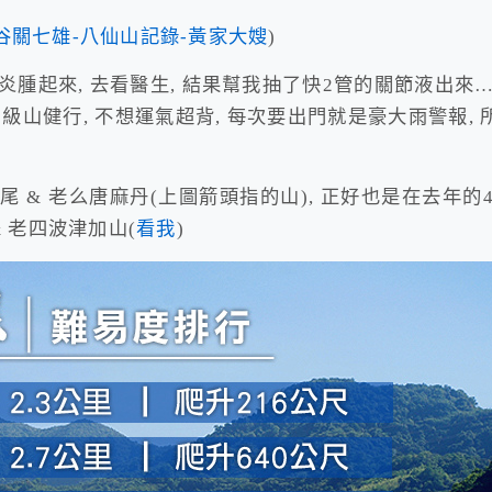
谷關七雄-八仙山記錄-黃家大嫂
)
炎腫起來, 去看醫生, 結果幫我抽了快2管的關節液出來…
山健行, 不想運氣超背, 每次要出門就是豪大雨警報, 
& 老么唐麻丹(上圖箭頭指的山), 正好也是在去年的4
 & 老四波津加山(
看我
)