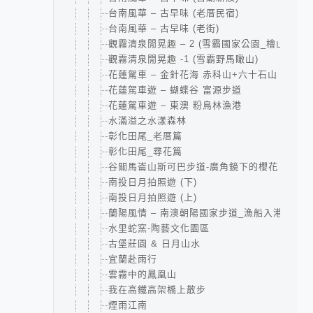
台南風華 – 古早味 (老厝民宿)
台南風華 – 古早味 (老街)
觀霧清泉閒晃趣 – 2 (雪霸國家公園_檜山巨木
觀霧清泉閒晃趣 -1 (雪霸野馬瞰山)
花蓮駕車 – 金針花海 赤科山+六十石山
花蓮駕車遊 – 蝴蝶谷 富源步道
花蓮駕車遊 – 東澳 粉鳥林漁港
水滿溢之水漾森林
彰化田尾_老厝篇
彰化田尾_尋花篇
谷關馬崙山斯可巴步道-廣角鏡下的櫻花
南投日月拍照遊 (下)
南投日月拍照遊 (上)
蘭陽風情 – 南澳朝陽國家步道_漁船入港
水里蛇窯-陶藝文化園區
古堡莊園 & 日月山水
宜蘭赴雨行
雲霧中的鳳凰山
我在高鐵高架橋上散步
煙雨江南