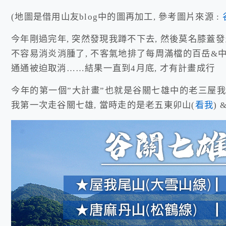
(地圖是借用山友blog中的圖再加工, 參考圖片來源 :
今年剛過完年, 突然發現我蹲不下去, 然後莫名膝蓋發
不容易消炎消腫了, 不客氣地排了每周滿檔的百岳&中級
通通被迫取消……結果一直到4月底, 才有計畫成行
今年的第一個”大計畫”也就是谷關七雄中的老三屋我尾 
我第一次走谷關七雄, 當時走的是老五東卯山(
看我
)