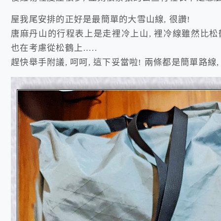
屋我尾安排的正好是最簡單的大雪山線, 很讚!
唐麻丹山的行程表上是走裡冷上山, 裡冷線雖然比松鶴
也在考慮從松鶴上…..
趕快舉手附議, 呵呵, 這下妥當啦! 兩條都是簡單路線,