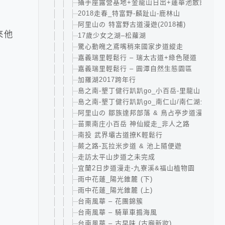
攝手座露營基地+金龍山日出+蓮華池散策
2018走春_特富野-麟趾山-鹿林山
阿里山の 特富野古道漫遊(2018補)
來他
17歲少女之湖–松蘿湖
驚心動魄之鳶嘴稍來國家步道縱走
嘉義瑞里輕鬆行 – 瑞太古道+綠色隧道
嘉義瑞里輕鬆行 – 圓潭自然生態園區
加羅湖2017跨年行
島之南-墾丁健行趴趴go_小百岳-里龍山
島之南-墾丁健行趴趴go_南仁山/南仁湖生態保
阿里山の 鄒族達邦部落 & 鳥占亭步道漫遊
苗栗南庄小百岳 神仙縱走_非人之路
南投 武界壩古道撩K輕鬆行
蕨之路-瓦拉米步道 & 池上隨便遊
走訪太平山步道之未完成
宜蘭2日步道漫走-九寮溪&福山植物園
雨中花蓮_陽光錐麓 (下)
雨中花蓮_陽光錐麓 (上)
台南風華 – 花團錦簇
台南風華 – 騎單車搧海風
台南風華 – 古早味 (古廟新妝)