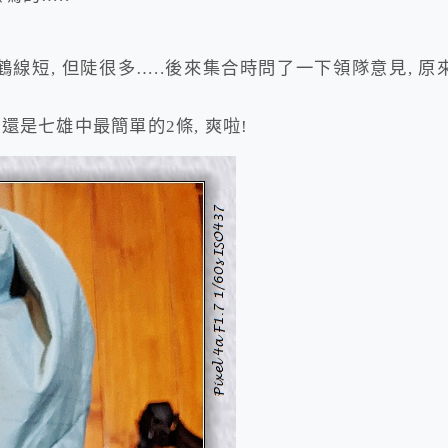
線短, 但陡很多…..後來集合時問了一下領隊意見, 原
 還是七雄中最簡單的2條, 爽啦!