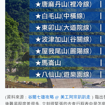
(資料來源 :
谷關七雄攻略 @ 美工阿宗趴趴走
) 臨
後難易程度差很多, 立刻很緊張的去查行程表中是怎麼