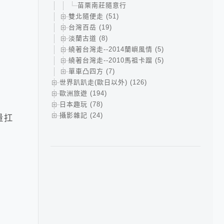
苗栗南莊隨意行
雙北隨便走 (51)
台灣百岳 (19)
淡蘭古道 (8)
繞著台灣走--2014蘭嶼風情 (5)
繞著台灣走--2010馬祖卡蹓 (5)
單車凸四方 (7)
世界趴趴走(歐日以外) (126)
歐洲旅遊 (194)
日本趣玩 (78)
攝影雜記 (24)
量扛