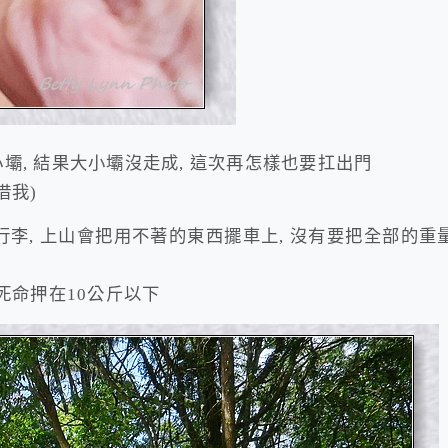
壩, 結果大小壩沒走成, 這次再怎樣也要扛出門
借我)
的行李, 上山會把用不著的東西擺車上, 沒有要把全部的重
死命押在10公斤以下