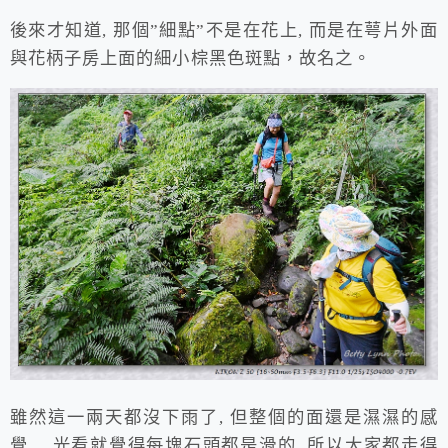
後來才知道, 那個”細點”不是在花上, 而是在萼片外面
與花柄子房上面的細小棕黑色斑點，故名之。
雖然這一兩天都沒下雨了, 但整個的面還是濕濕的感
覺….光看就覺得每塊石頭都是滑的, 所以大家都走得