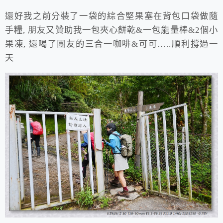
還好我之前分裝了一袋的綜合堅果塞在背包口袋做隨
手糧, 朋友又贊助我一包夾心餅乾&一包能量棒&2個小
果凍, 還喝了團友的三合一咖啡&可可…..順利撐過一
天