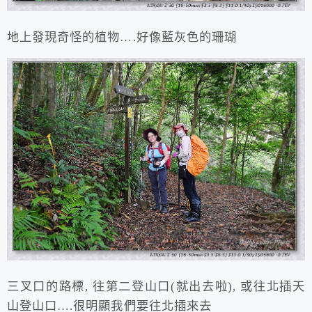
地上發現奇怪的植物….好像藍灰色的珊瑚
三叉口的路標, 往第二登山口(就出去啦), 或往北插天
山登山口….很明顯我們要往北插來去