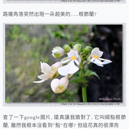
路邊角落突然出現一朵超美的…..根節蘭?
查了一下google圖片, 還真讓我猜對了, 它叫細點根節
蘭, 雖然我根本沒看到”點”在哪? 但這花真的很漂亮