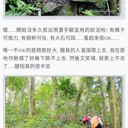
喔…..開始沒多久就出現要手腳並用的狀況啦! 有繩子
可借力, 有樹幹可扶, 有大石可踩…..看起來很OK…..
唯一不OK的是跨距好大, 腿長的人直接蹬上去, 我在原
地作勢撐了好幾下跳不上去, 然後又笑場, 就更上不去
了….腿短真的很辛苦