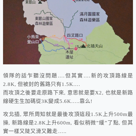
領隊的話乍聽沒問題….但其實….新的攻頂路線是
2.8K, 但被封的舊路只有1.5K….
而攻頂之後要走原路下來, 意思就是要X2, 也就是新路
線硬生生加碼從3K變成5.6K…..靠么!
攻北插, 眾所周知就是最後攻頂這段1.5K上升500m最
操, 新路線是2.8K上升600m, 看似稍微”緩”了點, 但其
實一樣又陡又滑又難走…..