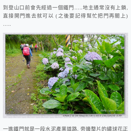
到登山口前會先經過一個鐵門…..地主通常沒有上鎖,
直接開門進去就可以 (之後要記得幫忙把門再關上)
…..
一進鐵門就是一段水泥產業道路, 旁邊整片的繡球花正