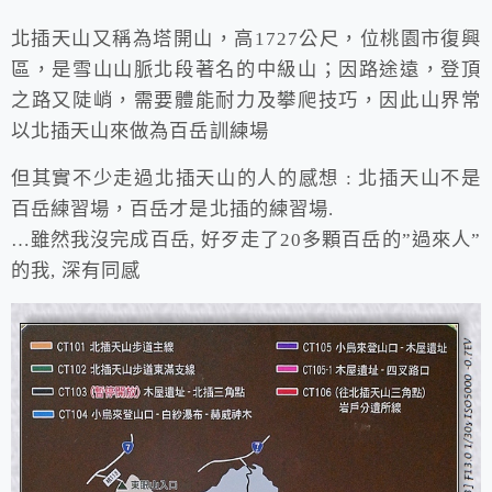
北插天山又稱為塔開山，高1727公尺，位桃園市復興
區，是雪山山脈北段著名的中級山；因路途遠，登頂
之路又陡峭，需要體能耐力及攀爬技巧，因此山界常
以北插天山來做為百岳訓練場
但其實不少走過北插天山的人的感想 : 北插天山不是
百岳練習場，百岳才是北插的練習場.
…雖然我沒完成百岳, 好歹走了20多顆百岳的”過來人”
的我, 深有同感