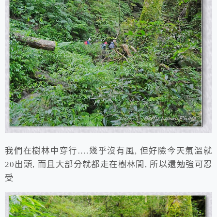
我們在樹林中穿行….幾乎沒有風, 但好險今天氣溫就
20出頭, 而且大部分就都走在樹林間, 所以還勉強可忍
受