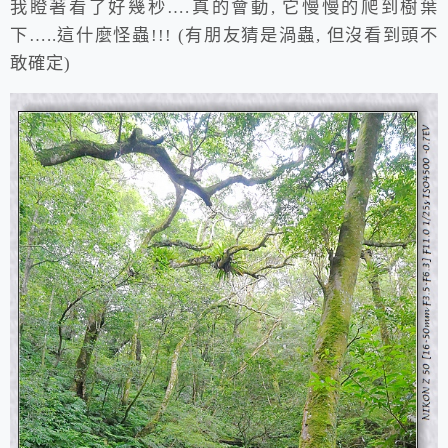
我瞪著看了好幾秒….真的會動, 它慢慢的爬到樹葉
下…..這什麼怪蟲!!! (有朋友猜是渦蟲, 但沒看到頭不
敢確定)