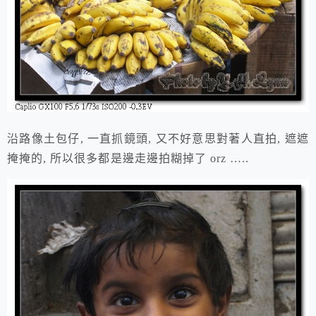
沿路像土包仔, 一直抓鏡頭, 又不好意思對著人直拍, 遮遮
掩掩的, 所以很多都是邊走邊拍糊掉了 orz …..