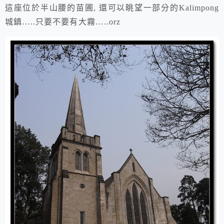
這座位於半山腰的苗圃, 還可以眺望一部分的Kalimpong
城鎮…..只要不要有大霧…..orz