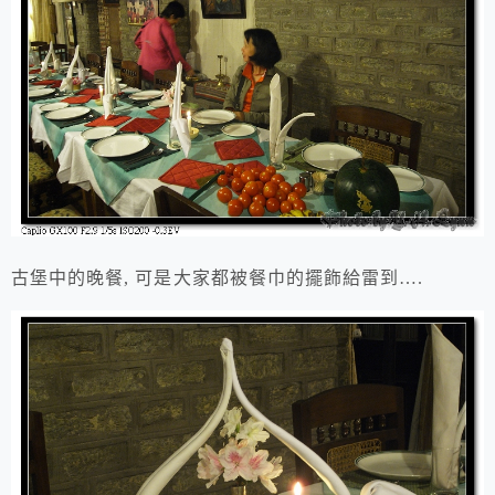
古堡中的晚餐, 可是大家都被餐巾的擺飾給雷到….