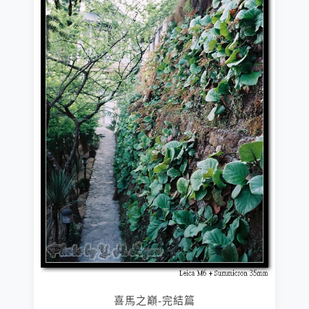
喜馬之巔-完結篇