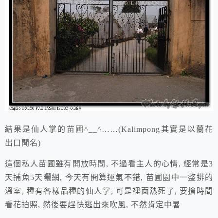
結果是仙人掌的苗圃^__^……(Kalimpong其實是以蘭花
出口聞名)
這個私人苗圃雖有開放時間, 不過看主人的心情, 經常是3
天捕魚5天曬網, 今天有開算運氣不錯, 苗圃園中一整排的
溫室, 種有各樣品種的仙人掌, 可是裡面熱死了, 要搶時間
看花拍照, 然後要趕快逃出來吹風, 不然肯定中暑