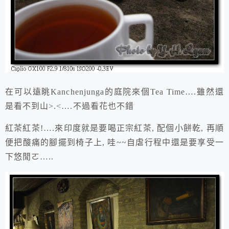
在可以遠眺Kanchenjunga的庭院來個Tea Time….雖然還
是看不到山>.<….不過看花也不錯
紅茶紅茶!….來印度就是要喝正宗紅茶, 配個小餅乾, 再順
便把酸痛的腳擺到椅子上, 哇~~自虐行程中還是要享受一
下悠閒ㄛ…..