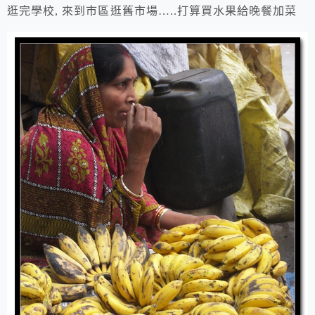
逛完學校, 來到市區逛舊市場…..打算買水果給晚餐加菜