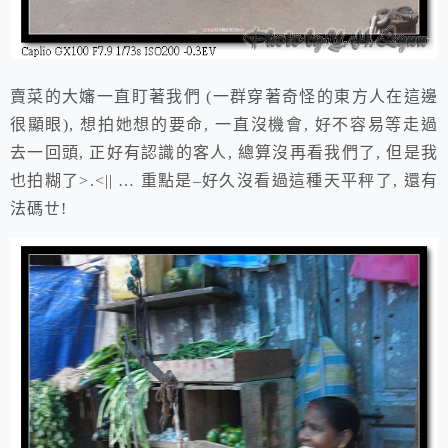
賣菜的大嬸一直盯著我們 (一群穿著奇怪的東方人在這邊
很顯眼), 想拍她想的要命, 一直沒機會, 好不容易等走過
去一回頭, 正好有認識的客人, 總算沒再看我們了, 但是我
也拍糊了>.<|| … 重點是–好久沒看過這種天平秤了, 還有
法碼ㄝ!