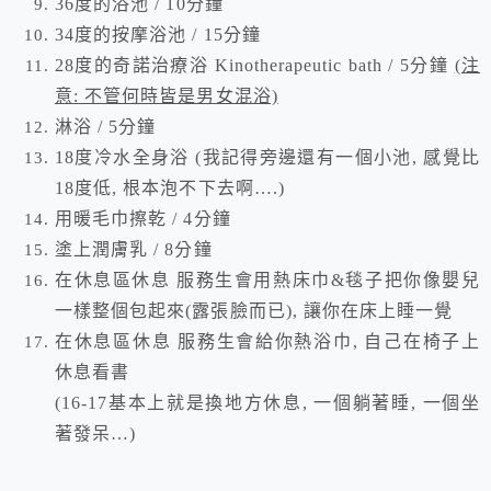
36度的浴池 / 10分鐘
34度的按摩浴池 / 15分鐘
28度的奇諾治療浴
Kinotherapeutic bath
/ 5分鐘
(注
意: 不管何時皆是男女混浴)
淋浴 / 5分鐘
18度冷水全身浴 (我記得旁邊還有一個小池, 感覺比
18度低, 根本泡不下去啊….)
用暖毛巾擦乾 / 4分鐘
塗上潤膚乳 / 8分鐘
在休息區休息 服務生會用熱床巾&毯子把你像嬰兒
一樣整個包起來(露張臉而已), 讓你在床上睡一覺
在休息區休息 服務生會給你熱浴巾, 自己在椅子上
休息看書
(16-17基本上就是換地方休息, 一個躺著睡, 一個坐
著發呆…)