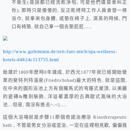
不衛生(是說都已經洗乾淨啦, 可是他們還是會糾正
你), 那時只是傻傻的, 反正乾烤時工作人員會發一條
浴巾, 就拿來包身體, 或墊在椅子上, 濕蒸的時候, 門
口有椅墊, 就自己拿一個去墊屁屁…..
http://www.gofeminin.de/zeit-fuer-mich/spa-wellness-
hotels-d4824c113755.html
始建於1869年歷時8年建成, 於西元1877年就已經開始營
業的斐特列特溫泉
(Friedrichsbad)
最大的特色, 就是這間,
在中央的圓形浴池上方有個羅馬式的穹窿式屋頂, 以美麗
的瓷磚&雕刻裝飾, 洋溢著濃厚的古典歐式風味的大浴
池…但是, 我沒有進去
>.<||….
這個大浴場就是步驟11那個奇諾治療浴
Kinotherapeutic
bath
, 不管是男女分浴或混浴, 一定在這裡相見歡, 偏偏我