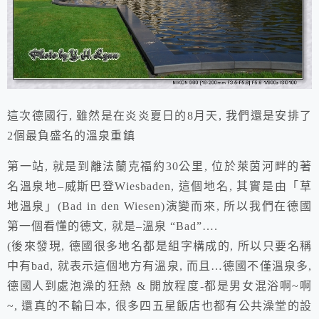
這次德國行, 雖然是在炎炎夏日的8月天, 我們還是安排了
2個最負盛名的溫泉重鎮
第一站, 就是到離法蘭克福約30公里, 位於萊茵河畔的著
名溫泉地–威斯巴登
Wiesbaden
, 這個地名, 其實是由「草
地溫泉」
(Bad in den Wiesen)
演變而來, 所以我們在德國
第一個看懂的德文, 就是–溫泉
“Bad”….
(後來發現, 德國很多地名都是組字構成的, 所以只要名稱
中有
bad
, 就表示這個地方有溫泉, 而且…德國不僅溫泉多,
德國人到處泡澡的狂熱 & 開放程度-都是男女混浴啊~啊
~, 還真的不輸日本, 很多四五星飯店也都有公共澡堂的設