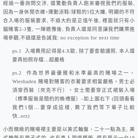
經過一番詢問交涉, 還驚動負責人跑來審視我們的服裝,
因為一身休閒衣褲+運動涼鞋/球鞋的5位大嬸, 明顯的不符
合入場的服裝要求, 不過大約是正值午後, 裡面就只有小
貓賭客2-3隻, 一陣猶豫後, 負責人還是同意讓我們購票進
場參觀,不過還是告誡我:
no exception for next time
ps.1
入場費用記得是4.X歐, 除了要查驗護照, 本人還
要再拍照存檔…超嚴格
ps.2
作為世界最優雅和水準最高的賭場之一，
Wiesbaden
賭場對賭客的衣著要求相當嚴格，男士必
須穿西裝（夾克不行），女士需要穿正式裙裝入場
（標準服裝是簡約的晚禮服）–如上圖右下 (回頭看看
我們5個…要穿成這樣, 斃了我們等下輩子比較
快..orz)
小而精緻的賭場裡主要是以美式輪盤、二十一點為主, 美
式輪盤有電子式的, 也有真人現場擲骰, 還有展示一台18