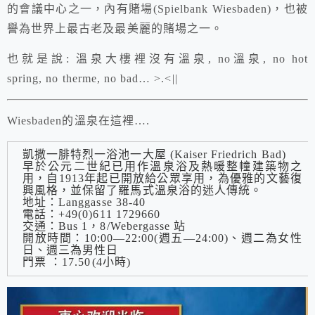
的會議中心之一，內有賭場
(Spielbank Wiesbaden)
，也被
譽為世界上最古老及最美麗的賭場之一。
也就是說: 溫泉大樓裡沒有溫泉,
no
溫泉,
no hot
spring, no therme, no bad… >.<||
Wiesbaden
的溫泉在這裡….
凱撒一腓特烈一浴池一大屋
(Kaiser Friedrich Bad)
早於公元二世紀已用作溫泉浴及熱暖整幢建築物之
用，自1913年起已開放給公眾享用，為優雅的文藝復
興風格，並保留了羅馬式溫泉浴的迷人傳統。
地址：
Langgasse 38-40
電話：+49(0)611 1729660
交通：
Bus 1，8/Webergasse
站
開放時間：10:00—22:00(週五—24:00)、週二為女性
日、週三為男性日
門票 ：17.50(4小時)