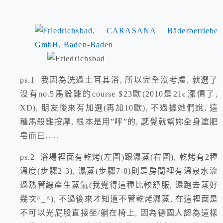
ps.1
我因為洗過土耳其浴, 所以完全沒考慮, 就選了
沒有
no.5
馬殺雞的
course
$23歐(2010是21
漲價了,
€ 
XD), 朋友後來有加選(再加10歐), 不過據她們說, 這
種馬殺雞按摩, 根本是用”呼”的, 感覺就幫妳全身塗肥
皂而已…..
ps.2
浴場裡面有乾烤(左圖)跟濕蒸(右圖), 乾烤有2種
溫度(步驟2-3), 濕蒸(步驟7-8)則是房間裡有溫泉水流
過熱管線產生蒸氣(我覺得這種比較舒服, 還跑去蒸好
幾次^_^), 不過後來才知道不管乾烤濕蒸, 在這裡面是
不可以光屁股直接坐/躺在椅上, 因為德國人認為這樣