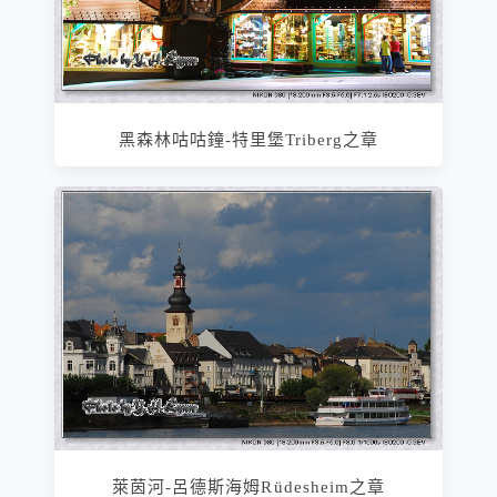
黑森林咕咕鐘-特里堡Triberg之章
萊茵河-呂德斯海姆Rüdesheim之章