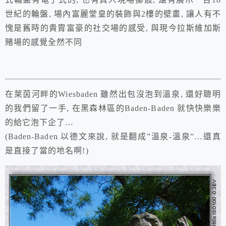
世紀的輪盤, 場內富麗堂皇的裝飾與2樓的壁畫, 讓人有不
愧是舊時的貴胄富豪的社交場的感受, 與現今拉斯維加斯
賭場的感覺全然不同
在萊茵河畔的
Wiesbaden
雖然出包沒泡到溫泉, 還好聰明
的我們留了一手, 在黑森林區的
Baden-Baden
就快快樂樂
的給它
泡下企了…
(
Baden-Baden
以德文來說, 就是翻成”溫泉-溫泉”…還真
是直接了當的地名啊!)