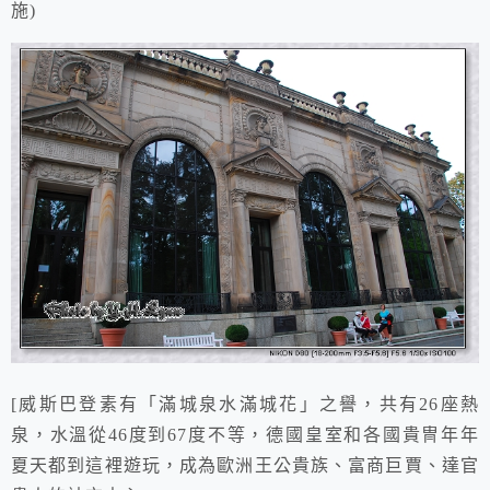
施)
[威斯巴登素有「滿城泉水滿城花」之譽，共有26座熱
泉，水溫從46度到67度不等，德國皇室和各國貴冑年年
夏天都到這裡遊玩，成為歐洲王公貴族、富商巨賈、達官