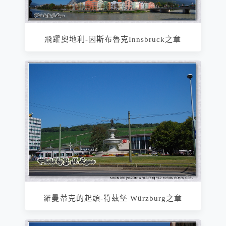
飛躍奧地利-因斯布魯克Innsbruck之章
羅曼蒂克的起頭-符茲堡 Würzburg之章