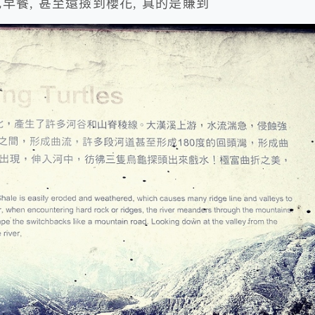
早餐, 甚至還撿到櫻花, 真的是賺到