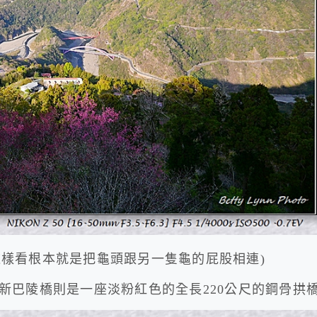
(這樣看根本就是把龜頭跟另一隻龜的屁股相連)
新巴陵橋則是一座淡粉紅色的全長220公尺的鋼骨拱