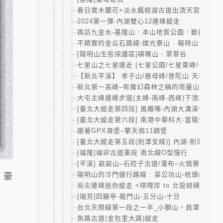
春日賞木蘭花+淡水楓樹湖古道出清天宮(2024.20
2024第一彈-內湖雙心12連峰縱走
再訪九金水-基隆山．本山地質公園．斷掉的象
不精實的金瓜石路線-燦光寮山 · 報時山 · 黃金
[陽明山生態保護區]磺嘴山．翠翠谷
七星山之七星連走 (七星公園/七星東峰/七星主峰
【新北平溪】 孝子山/慈母峰/普陀山 天梯x3連
新北第一高峰–有魔幻森林之稱的塔曼山
大屯主峰連峰步道(主峰-南峰-西峰)下清天宮
[臺北大縱走第四段] 風櫃嘴-內湖大溝溪公園
[臺北大縱走第六段] 南港中華科大-富陽生態
跟著GPX尋堡–擎天崗11碉堡
[臺北大縱走第五段(劍潭支線)] 內湖-劍潭+大崙
[福隆]福卯古道東段 南北線O型慢行
[平溪] 畝畝山–石硿子古道/瀑布–火燒寮石古井
陽明山的冷門健行路線 : 菜公坑山-枕頭山-十
 豪
烏尖連峰迷你縱走 <唭哩岸 to 北投硫磺谷>
[瑞芳]四腳亭-龍門山-五分山-十分
台北天際線第一段之一半_小獅山，員潭子坑山
魚路古道(金包里大路)縱走