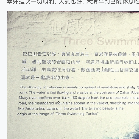
幸好這次一切順利, 天氣也好, 大清早到巴陵休息吃