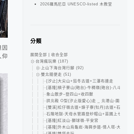
2026羅馬尼亞 UNESCO-listed 木教堂
分類
但因
展開全部
|
收合全部
久仰
台灣瘋玩樂 (187)
上山下海台灣行腳 (92)
雙北隨便走 (51)
[汐止]大尖山+茄冬古道+三瀑布連走
[基隆]槓子寮山(砲台)-牛稠嶺(砲台)-八斗子海
象山散步–登四山+收四獸
拱北殿 O型(汐止版愛心)走 _ 北港山-圍貓尖-
[雙溪]松仔嶺古道+焿子寮(牡丹)古道+石笋古道
石階地獄-天母水管路登紗帽山+苗圃上七星主
[基隆]紅淡山-獅球嶺-平安宮
[基隆]外木山烏龜岩-海興歩道-情人塔-大武崙砲
[基隆]雙塔走玩