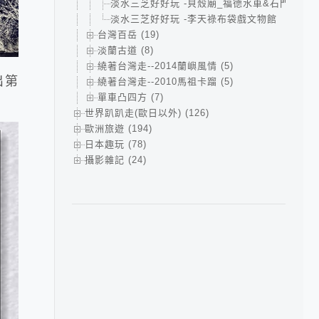
淡水三芝好好玩 -貝殼廟_福德水車&石門婚紗
淡水三芝好好玩 -李天祿布袋戲文物館
台灣百岳 (19)
淡蘭古道 (8)
繞著台灣走--2014蘭嶼風情 (5)
出第
繞著台灣走--2010馬祖卡蹓 (5)
單車凸四方 (7)
世界趴趴走(歐日以外) (126)
歐洲旅遊 (194)
日本趣玩 (78)
攝影雜記 (24)