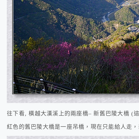
往下看, 橫越大漢溪上的兩座橋– 新舊巴陵大橋 
紅色的舊巴陵大橋是一座吊橋，現在只能給人走，