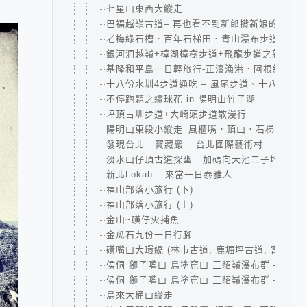
七星山東西大縱走
巴福越嶺古道– 再也看不到新郎揹新娘的泰雅
老梅綠石槽．百年石梯田．青山瀑布步道
銀河洞越嶺+樟湖樟樹步道+飛龍步道之新店木
基隆和平島一日輕旅行-正濱漁港．阿根納造船
十八份水圳4步道通吃 – 風尾步道、十八拐圳
不停跑題之繡球花 in 陽明山竹子湖
坪頂古圳步道+大崎頭步道散漫行
陽明山東段小縱走_風櫃嘴．頂山．石梯嶺．擎
發現台北 : 寶藏巖 – 台北國際藝術村
淡水山仔頂古道探幽 . 加碼向天池二子坪步道
新北Lokah – 來當一日泰雅人
福山部落小旅行 (下)
福山部落小旅行 (上)
金山~磺仔火捕魚
金瓜石九份一日行腳
磺嘴山大環繞 (林市古道, 鹿堀坪古道, 富士古道
侯侗 獅子嘴山 烏塗窟山 三貂嶺瀑布群 – 2 – 
侯侗 獅子嘴山 烏塗窟山 三貂嶺瀑布群 – 1 – 
烏來大桶山縱走