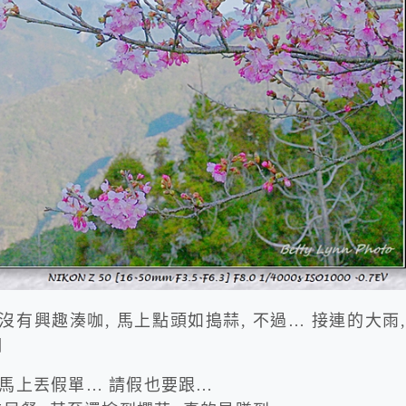
有興趣湊咖, 馬上點頭如搗蒜, 不過… 接連的大雨,
期
 我馬上丟假單… 請假也要跟…