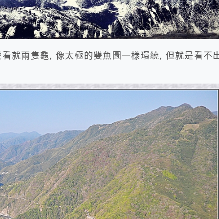
麼看就兩隻龜, 像太極的雙魚圖一樣環繞, 但就是看不