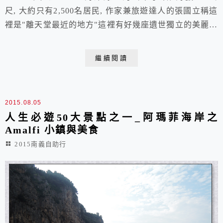
尺, 大約只有2,500名居民, 作家兼旅遊達人的張國立稱這
裡是"離天堂最近的地方"這裡有好幾座遺世獨立的美麗莊
園, 我們選擇選擇了其中最負盛名的2座, Villa Rufolo &
Villa Cimbrone。其實在原本的規劃中, 整個amalfi coast
繼續閱讀
被安排要在一天之中玩完, 然後第2天早上開3個半小時到
M...
2015.08.05
人生必遊50大景點之一_阿瑪菲海岸之
Amalfi 小鎮與美食
2015南義自助行