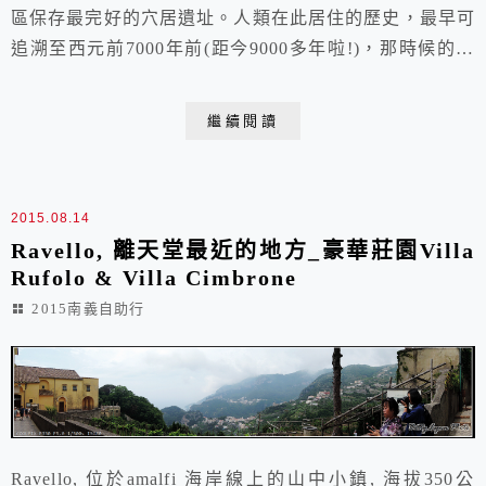
區保存最完好的穴居遺址。人類在此居住的歷史，最早可
追溯至西元前7000年前(距今9000多年啦!)，那時候的人
利用石灰岩溶蝕作用下所形成的天然洞穴，沿著峭壁挖鑿
出洞穴來居住，這些穴居式建築俗稱Sassi，8~13 世紀，
繼續閱讀
一度成為逃難修士匿身之所。 到了1950年代，Matera成
為義大利最貧困的地區，超過兩萬名居民居住在洞穴裡，
沒有水電，髒亂...
2015.08.14
Ravello, 離天堂最近的地方_豪華莊園Villa
Rufolo & Villa Cimbrone
2015南義自助行
Ravello, 位於amalfi 海岸線上的山中小鎮, 海拔350公