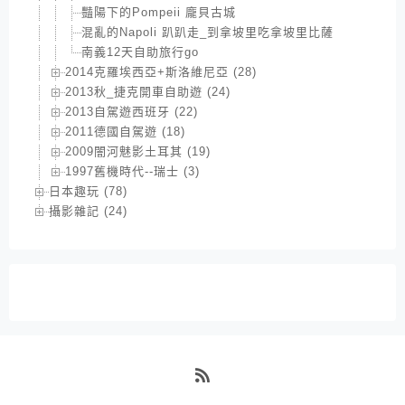
豔陽下的Pompeii 龐貝古城
混亂的Napoli 趴趴走_到拿坡里吃拿坡里比薩
南義12天自助旅行go
2014克羅埃西亞+斯洛維尼亞 (28)
2013秋_捷克開車自助遊 (24)
2013自駕遊西班牙 (22)
2011德國自駕遊 (18)
2009闇河魅影土耳其 (19)
1997舊機時代--瑞士 (3)
日本趣玩 (78)
攝影雜記 (24)
RSS