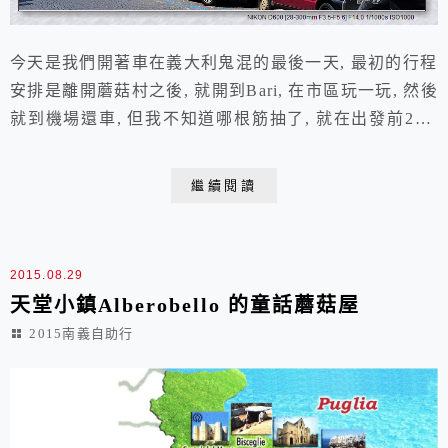
今天是我們開著車在義大利鬼混的最後一天, 最初的行程
安排是離開蘑菇村之後, 就開到Bari, 在市區玩一玩, 然後
就到機場還車, 但我不知道哪根筋抽了, 就在出發前2週,
臨時決定加碼在網路上不經意看到的2個小小.小小的點 :
Ostuni 以及 Polignano A Mare, 然後把我覺得好像不怎麼
繼續閱讀
好玩的Bari給直接浮雲掉, 奔去還車就是.....反正, 行程是
我排的, 車子是我在開的, ...
2015.08.29
天堂小鎮Alberobello 的童話蘑菇屋
2015南義自助行