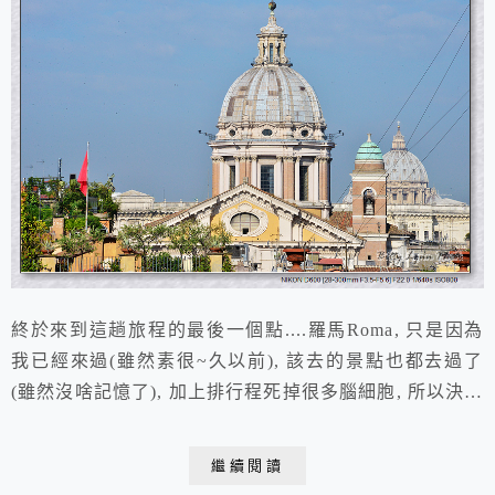
終於來到這趟旅程的最後一個點....羅馬Roma, 只是因為
我已經來過(雖然素很~久以前), 該去的景點也都去過了
(雖然沒啥記憶了), 加上排行程死掉很多腦細胞, 所以決定
最後要來個晚節不保, 把roma 3天的行程很光桿的丟給朋
友規劃, 我當伴遊就好..... 把幾天下來到過的地方大致標
繼續閱讀
了一下, 大概沒有一個城市像羅馬有這麼多的值得細細品