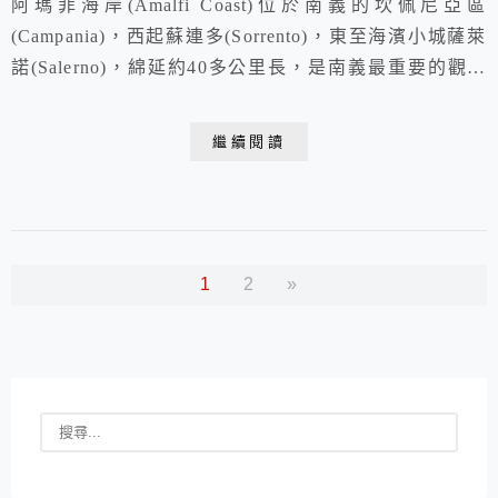
阿瑪菲海岸(Amalfi Coast)位於南義的坎佩尼亞區
(Campania)，西起蘇連多(Sorrento)，東至海濱小城薩萊
諾(Salerno)，綿延約40多公里長，是南義最重要的觀光
景點之一水色, 天空藍, 淺藍, 蔚藍, tiffany藍, 碧藍.....都
可以在這裡找到.....這段蜿蜒的海岸線有著令人讚嘆的絕
繼續閱讀
壁斷崖，一路有許多美麗的小鎮，點綴著白色屋宇加上浪
花拍岸之景觀，被許多旅遊書譽...
1
2
»