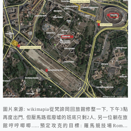
圖片來源: wikimapia從梵諦岡回旅館修整一下, 下午3點
再度出門, 但壓馬路逛廢墟的班底只剩2人, 另一位躺在旅
館哼哼唧唧.....預定攻克的目標: 羅馬競技場Roman