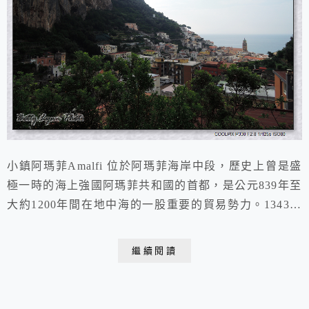
小鎮阿瑪菲Amalfi 位於阿瑪菲海岸中段，歷史上曾是盛
極一時的海上強國阿瑪菲共和國的首都，是公元839年至
大約1200年間在地中海的一股重要的貿易勢力。1343年
受到地震海嘯的摧殘，港口和下城損毀，從此阿瑪菲再也
回不到當年的地位。這個號稱阿瑪菲海岸珍珠的小鎮, 就
繼續閱讀
是我們今天落腳之處......我們住的villa, 進門就是一段階
梯, 再進去是一段超涼爽的山底通道, 走到底搭一段電梯
往上, 一出電...