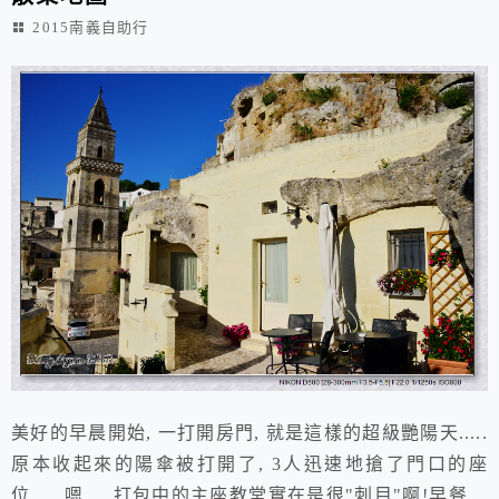
2015南義自助行
美好的早晨開始, 一打開房門, 就是這樣的超級艷陽天.....
原本收起來的陽傘被打開了, 3人迅速地搶了門口的座
位......嗯.....打包中的主座教堂實在是很"刺目"啊!早餐超