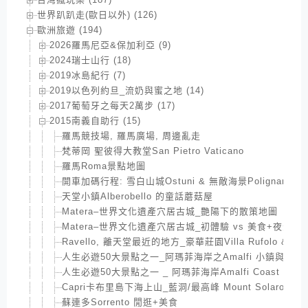
世界趴趴走(歐日以外) (126)
歐洲旅遊 (194)
2026羅馬尼亞&保加利亞 (9)
2024瑞士山行 (18)
2019冰島紀行 (7)
2019以色列約旦_流奶與蜜之地 (14)
2017葡萄牙之每天2萬步 (17)
2015南義自助行 (15)
羅馬競技場, 羅馬廣場, 周邊亂走
梵蒂岡 聖彼得大教堂San Pietro Vaticano
羅馬Roma景點地圖
開車加碼行程: 雪白山城Ostuni & 無敵海景Polignano A 
天堂小鎮Alberobello 的童話蘑菇屋
Matera–世界文化遺產穴居古城_艷陽下的散策地圖
Matera–世界文化遺產穴居古城_初體驗 vs 美食+夜景
Ravello, 離天堂最近的地方_豪華莊園Villa Rufolo & Villa
人生必遊50大景點之一_阿瑪菲海岸之Amalfi 小鎮與美食
人生必遊50大景點之一 _ 阿瑪菲海岸Amalfi Coast
Capri卡布里島下海上山_藍洞/最高峰 Mount Solaro一
蘇連多Sorrento 閒逛+美食