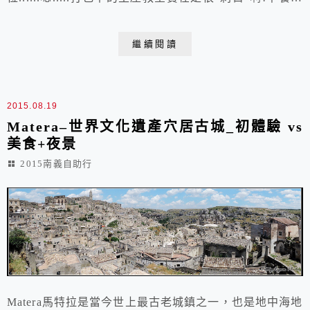
豐盛...麵包, 水果超多種類, 吃的肚子圓滾滾, 實在很佩服
只喝杯咖啡就走人的老外旅客......義大利的麻雀.....出發
繼續閱讀
逛街! 先來張合照, 結果闖進不速之客.....騎車的小姐也被
我們驚到, 心中一定OS: 3個...
2015.08.19
Matera–世界文化遺產穴居古城_初體驗 vs
美食+夜景
2015南義自助行
Matera馬特拉是當今世上最古老城鎮之一，也是地中海地