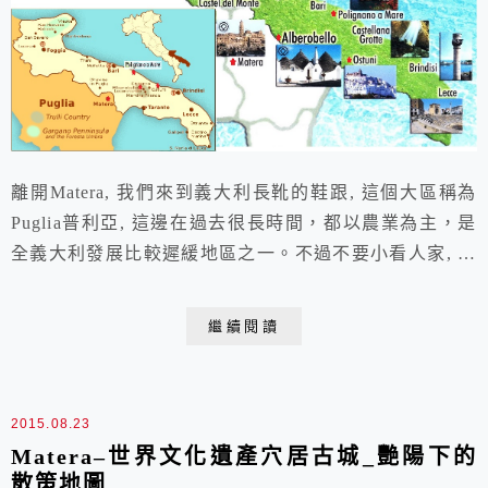
離開Matera, 我們來到義大利長靴的鞋跟, 這個大區稱為
Puglia普利亞, 這邊在過去很長時間，都以農業為主，是
全義大利發展比較遲緩地區之一。不過不要小看人家, 這
裡可是有2個 UNESCO世界遺產: Castel del Monte蒙特城
堡 & Alberobello 阿爾貝羅貝洛的Trulli 村落ps. 我們一
繼續閱讀
路已經撿了好幾個世界遺產 : Naples > Pompei...
2015.08.23
Matera–世界文化遺產穴居古城_艷陽下的
散策地圖