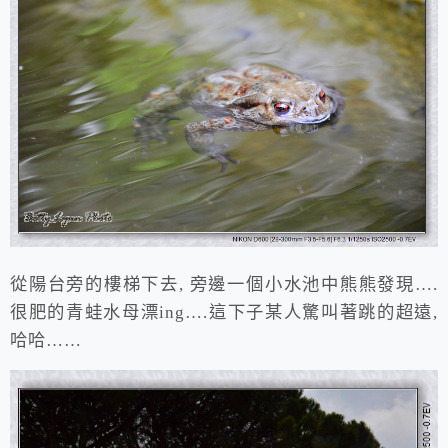
從陽台旁的樓梯下去, 旁邊一個小水池中熊熊發現….
很肥的青蛙水母漂ing….這下子某人驚叫著跳的超遠,
哈哈……