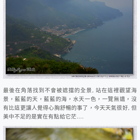
最後在角落找到不會被遮擋的全景, 站在這裡觀望海
景，藍藍的天，藍藍的海，水天一色，一覽無遺，沒
有比這更讓人覺得心胸舒暢的事了，今天天氣很好, 但
美中不足的是實在有點給它茫….