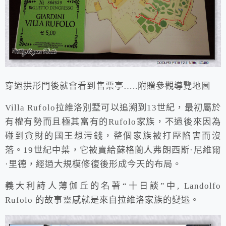
穿過拱形門後就會看到售票亭…..附贈參觀導覽地圖
Villa Rufolo拉維洛別墅可以追溯到13世紀，最初屬於
有權有勢而且極其富有的Rufolo家族，不過後來因為
碰到貪財的國王想污錢，整個家族被打壓陷害而沒
落。19世紀中葉，它被賣給蘇格蘭人弗朗西斯·尼維爾
·里德，經過大規模修復後形成今天的布局。
義大利詩人薄伽丘的名著“十日談”中, Landolfo
Rufolo 的故事靈感就是來自拉維洛家族的變遷。