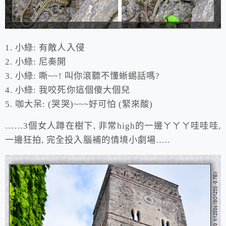
1. 小綠: 有敵人入侵
2. 小綠: 尼奏開
3. 小綠: 嘶~~! 叫你滾聽不懂蜥蜴話嗎?
4. 小綠: 我咬死你這個傻大個兒
5. 咖大呆: (哭哭)~~~好可怕 (緊來酸)
……3個女人蹲在樹下, 非常high的一邊ㄚㄚㄚ哇哇哇,
一邊狂拍, 完全投入腦補的情境小劇場…..