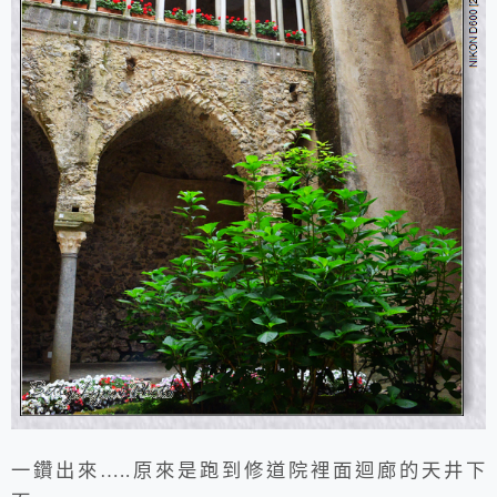
一鑽出來…..原來是跑到修道院裡面迴廊的天井下