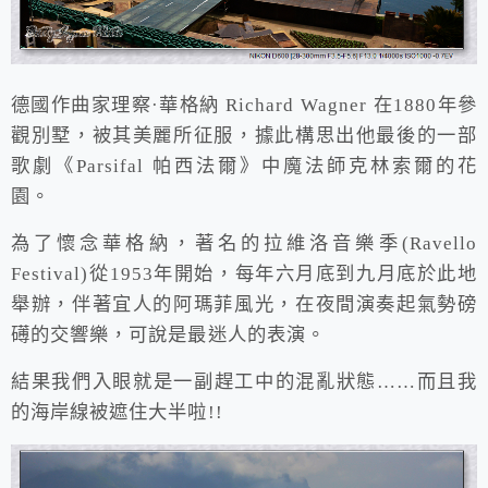
德國作曲家理察·華格納 Richard Wagner 在1880年參
觀別墅，被其美麗所征服，據此構思出他最後的一部
歌劇《Parsifal 帕西法爾》中魔法師克林索爾的花
園。
為了懷念華格納，著名的拉維洛音樂季(Ravello
Festival)從1953年開始，每年六月底到九月底於此地
舉辦，伴著宜人的阿瑪菲風光，在夜間演奏起氣勢磅
礡的交響樂，可說是最迷人的表演。
結果我們入眼就是一副趕工中的混亂狀態……而且我
的海岸線被遮住大半啦!!